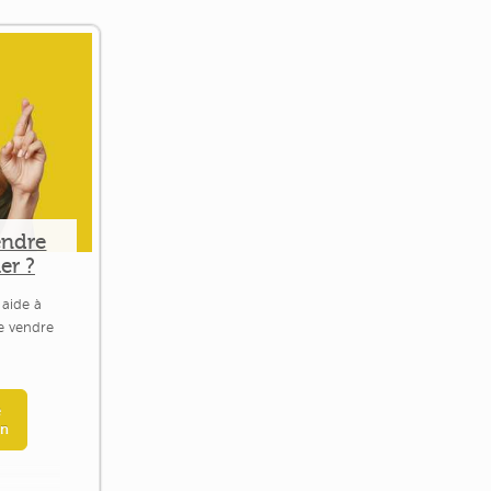
endre
er ?
 aide à
le vendre
e
en