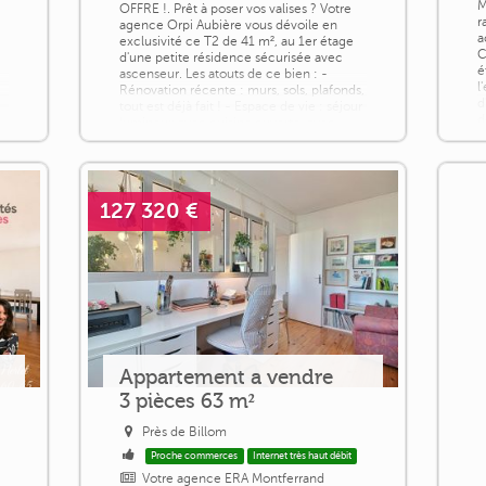
M
OFFRE !. Prêt à poser vos valises ? Votre
r
agence Orpi Aubière vous dévoile en
a
exclusivité ce T2 de 41 m², au 1er étage
C
d'une petite résidence sécurisée avec
é
ascenseur. Les atouts de ce bien : -
l
Rénovation récente : murs, sols, plafonds,
d
tout est déjà fait ! - Espace de vie : séjour
d
lumineux avec cuisine ouverte, avec
c
accès à la terrasse, idéal pour vos
é
r
moments de détente. - Confort : [...]
127 320 €
Appartement a vendre
3 pièces 63 m²
Près de Billom
Proche commerces
Internet très haut débit
Votre agence ERA Montferrand