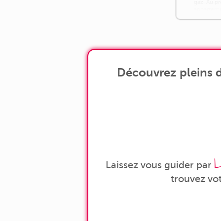
gaz. Au p
apparteme
composé a
ouverte sur
Découvrez pleins d
L
Laissez vous guider par
trouvez vo