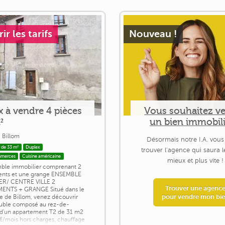
r les tarifs
Nouveau !
 à vendre 4 pièces
Vous souhaitez v
²
un bien immobili
 Billom
Désormais notre I.A. vous
 de 33 m²
Duplex
trouver l'agence qui saura 
mmerces
Cuisine américaine
mieux et plus vite !
ble immobilier comprenant 2
ents et une grange ENSEMBLE
ER/ CENTRE VILLE 2
Trouver une agenc
ENTS + GRANGE Situé dans le
pour vendre mon bi
le de Billom, venez découvrir
uble composé au rez-de-
d'un appartement T2 de 31 m2
€/mois hors charges, chauffage