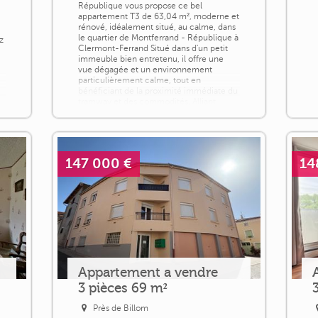
République vous propose ce bel
appartement T3 de 63,04 m², moderne et
rénové, idéalement situé, au calme, dans
le quartier de Montferrand - République à
z
Clermont-Ferrand Situé dans d'un petit
immeuble bien entretenu, il offre une
vue dégagée et un environnement
particulièrement calme, tout en
bénéficiant de la proximité immédiate du
tramway et des commodités. Alliant
confort et sérénité, [...]
147 000 €
14
Appartement a vendre
3 pièces 69 m²
Près de Billom