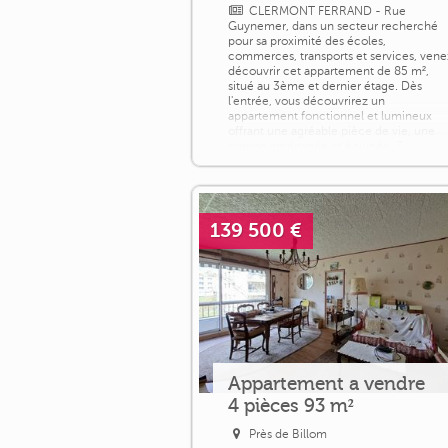
CLERMONT FERRAND - Rue
Guynemer, dans un secteur recherché
pour sa proximité des écoles,
commerces, transports et services, vene
découvrir cet appartement de 85 m²,
situé au 3ème et dernier étage. Dès
l'entrée, vous découvrirez un
appartement fonctionnel et lumineux
offrant une agréable pièce de vie, une
cuisine aménagée et équipée, 3
chambres, un couloir disposant de
rangements, une salle d'eau ainsi qu'un
WC [...]
139 500 €
Appartement a vendre
4 pièces 93 m²
Près de Billom