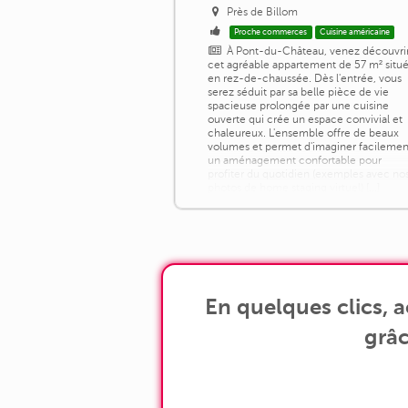
Près de Billom
Proche commerces
Cuisine américaine
À Pont-du-Château, venez découvri
cet agréable appartement de 57 m² situ
en rez-de-chaussée. Dès l'entrée, vous
serez séduit par sa belle pièce de vie
spacieuse prolongée par une cuisine
ouverte qui crée un espace convivial et
chaleureux. L'ensemble offre de beaux
volumes et permet d'imaginer facilemen
un aménagement confortable pour
profiter du quotidien (exemples avec no
photos de home staging virtuel) [...]
En quelques clics, 
grâc