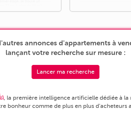
remier étage, se trouve un
nt T3 en duplex de 69 m2
u premier niveau d'une cuisine
 séjour totalisant [...]
'autres annonces d'appartements à vend
lançant votre recherche sur mesure :
Lancer ma recherche
ia
, la première intelligence artificielle dédiée à l
tre bonheur comme de plus en plus d'acheteurs a