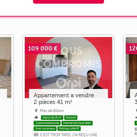
109 000 €
12
Appartement a vendre
2 pièces 41 m²
Près de Billom
Séjour de 18 m²
Terrasse
Cuisine américaine
Internet très haut débit
Avec ascenseur
Parking collectif
R
C'EST TROP TARD, J'AI REÇU UNE