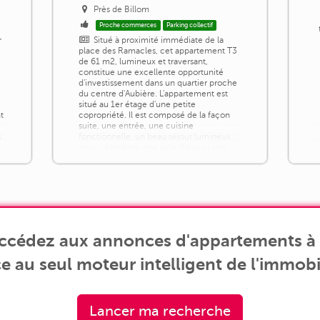
Près de Billom
Proche commerces
Parking collectif
r
Situé à proximité immédiate de la
é
place des Ramacles, cet appartement T3
de 61 m2, lumineux et traversant,
constitue une excellente opportunité
d'investissement dans un quartier proche
du centre d'Aubière. L'appartement est
situé au 1er étage d'une petite
t
copropriété. Il est composé de la façon
suite, une entrée, une cuisine
s
fonctionnelle, un beau séjour lumineux
deux chambres, une salle d'eau et une
toilette séparé. [...]
accédez aux annonces d'appartements à 
e au seul moteur intelligent de l'immobil
Lancer ma recherche