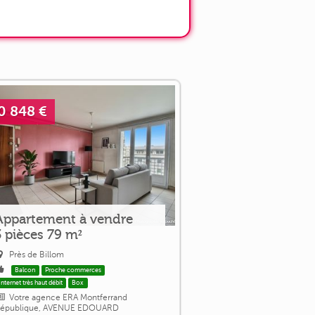
0 848 €
Appartement à vendre
3 pièces 79 m²
Près de Billom
Balcon
Proche commerces
Internet très haut débit
Box
Votre agence ERA Montferrand
épublique, AVENUE EDOUARD