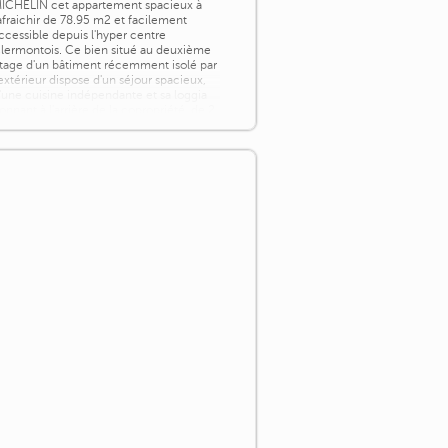
ICHELIN cet appartement spacieux à
afraichir de 78.95 m2 et facilement
ccessible depuis l'hyper centre
lermontois. Ce bien situé au deuxième
tage d'un bâtiment récemment isolé par
'extérieur dispose d'un séjour spacieux,
'une cuisine indépendante et sa loggia
onnant à l'arrière de la copropriété, de 2
hambres, d'une salle de bain et de
angements annexes. [...]