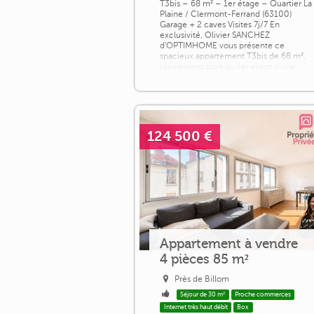
T3bis – 68 m² – 1er étage – Quartier La
Plaine / Clermont-Ferrand (63100)
Garage + 2 caves Visites 7j/7 En
exclusivité, Olivier SANCHEZ
d'OPTIMHOME vous présente ce
spacieux appartement T3bis de 68 m²,
idéalement situé au 1er étage d'une
résidence calme et bien entretenue du
quartier de la plaine. Ce secteur
résidentiel est particulièrement appréci
pour [...]
124 500 €
Appartement à vendre
4 pièces 85 m²
Près de Billom
Séjour de 30 m²
Proche commerces
Internet très haut débit
Box