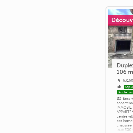
Découvri
Duplex
106 m
63160
Séjour
Proche co
Ensem
appartem
IMMOBILI
APPARTEM
centre vil
cet imme
chaussée 
loué 300 