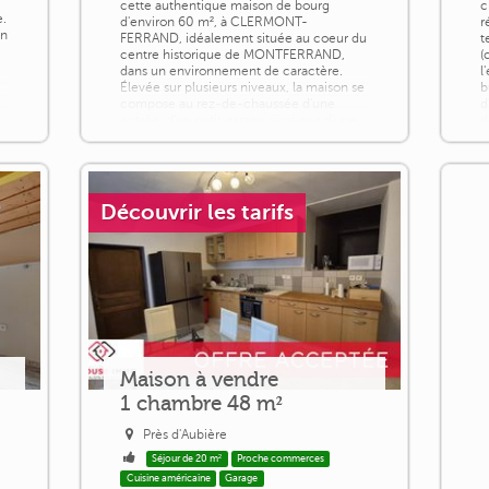
cette authentique maison de bourg
c
e.
d'environ 60 m², à CLERMONT-
r
on
FERRAND, idéalement située au coeur du
t
centre historique de MONTFERRAND,
(
dans un environnement de caractère.
l
Élevée sur plusieurs niveaux, la maison se
b
l
compose au rez-de-chaussée d'une
d
entrée, d'un petit garage ainsi que d'une
d
salle d'eau avec WC. Au premier étage,
d
vous découvrirez une [...]
l
Découvrir les tarifs
Maison à vendre
1 chambre 48 m²
Près d'Aubière
Séjour de 20 m²
Proche commerces
Cuisine américaine
Garage