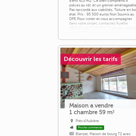
d'env 415 m2; Ce bien comprend 4
pièces au rdc et un grenier aménageabl
Pas raccordé aux viabilités. Toiture en b
état. Prix : 95 500 euros Non Soumis au
DPE Pour visiter et vous accompagner
dans votre projet, contactez Aurélie
MERLET, au ** ** ** ** ** ou par courrie
à ***@***.** Cette présente [...]
Découvrir les tarifs
Maison a vendre
1 chambre 59 m²
Près d'Aubière
Proche commerces
Blanzat, Maison de bourg T2 avec