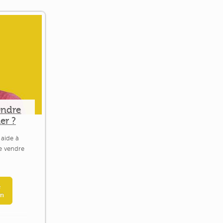
endre
er ?
 aide à
le vendre
e
en