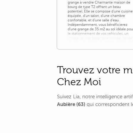
grange à vendre Charmante maison de
bourg de type T2 offrant un beau
potentiel. Elle se compose d'une cuisine
équipée, d'un salon, d'une chambre
confortable, et d'une salle d'eau.
Indépendamment, vous bénéficierez
d'une grange de 35 m2 au sol idéale pou
le stationnement de vos vehicules, un
cuvage et une belle cave voutée. Située
au coeur du village, la maison profite d'
environnement [...]
Trouvez votre m
Chez Moi
Suivez Lia, notre intelligence ar
Aubière (63)
qui correspondent le