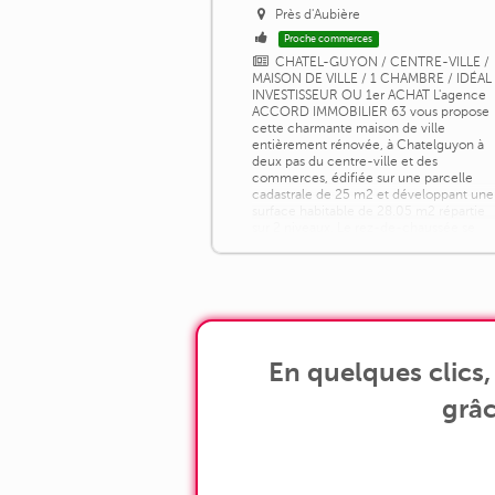
Près d'Aubière
Proche commerces
CHATEL-GUYON / CENTRE-VILLE /
MAISON DE VILLE / 1 CHAMBRE / IDÉAL
INVESTISSEUR OU 1er ACHAT L'agence
ACCORD IMMOBILIER 63 vous propose
cette charmante maison de ville
entièrement rénovée, à Chatelguyon à
deux pas du centre-ville et des
commerces, édifiée sur une parcelle
cadastrale de 25 m2 et développant une
surface habitable de 28.05 m2 répartie
sur 2 niveaux. Le rez-de-chaussée se
compose d'une cuisine aménagée et [...]
En quelques clics
grâc