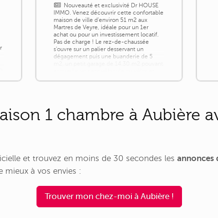
Nouveauté et exclusivité Dr HOUSE
IMMO. Venez découvrir cette confortable
maison de ville d'environ 51 m2 aux
Martres de Veyre, idéale pour un 1er
achat ou pour un investissement locatif.
Pas de charge ! Le rez-de-chaussée
r
s'ouvre sur un palier desservant un
dégagement puis une buanderie de 5
m2, un petit garage de 14.30 m2 pouvant
un
accueillir un petit véhicule ou vélos et
moto et enfin une dépendance de 6 m2
avec [...]
aison 1 chambre à Aubière av
tificielle et trouvez en moins de 30 secondes les
annonces 
 mieux à vos envies :
Trouver mon chez-moi à Aubière !