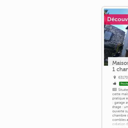
Découvri
Maiso
1 cha
63170
Proch
Située
cette mais
pratique 
: garage a
étage : u
ouverte su
chambre s
combles a
création 