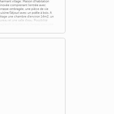
harmant village: Maison d'habitation
énovée comprenant l'entrée avec
errasse ombragée, une pièce de vie
cuisine/Séjour) avec un poêle à bois. A
'étage une chambre d'environ 14m2, un
ureau et une salle d'eau. Possibilité
'agrandir la surface du bureau pour une
euxième chambre. Cave et
épendances. Terrain à proximité (de
'autre coté de la [...]