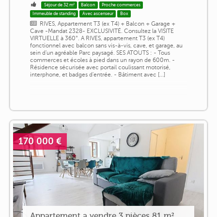
Séjour de 32 m²
Balcon
Proche commerces
Immeuble de standing
Avec ascenseur
Box
RIVES, Appartement T3 (ex T4) + Balcon + Garage +
Cave -Mandat 2328- EXCLUSIVITÉ. Consultez la VISITE
VIRTUELLE à 360°. A RIVES, appartement T3 (ex T4)
fonctionnel avec balcon sans vis-à-vis, cave, et garage, au
sein d'un agréable Parc paysagé. SES ATOUTS : - Tous
commerces et écoles à pied dans un rayon de 600m. -
Résidence sécurisée avec portail coulissant motorisé,
interphone, et badges d'entrée. - Bâtiment avec [...]
170 000 €
Appartement a vendre 3 pièces 81 m²