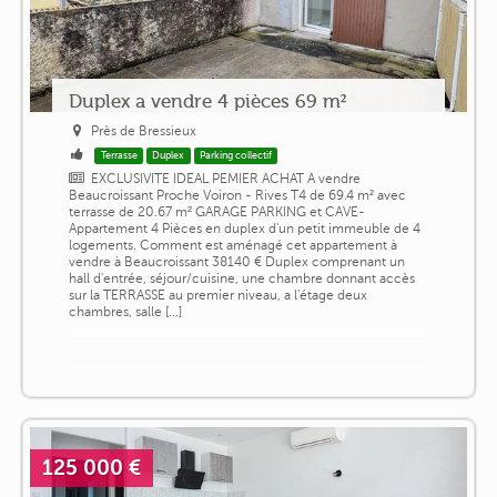
Duplex a vendre 4 pièces 69 m²
Près de Bressieux
Terrasse
Duplex
Parking collectif
EXCLUSIVITE IDEAL PEMIER ACHAT A vendre
Beaucroissant Proche Voiron - Rives T4 de 69.4 m² avec
terrasse de 20.67 m² GARAGE PARKING et CAVE-
Appartement 4 Pièces en duplex d'un petit immeuble de 4
logements. Comment est aménagé cet appartement à
vendre à Beaucroissant 38140 € Duplex comprenant un
hall d'entrée, séjour/cuisine, une chambre donnant accès
sur la TERRASSE au premier niveau, a l'étage deux
chambres, salle [...]
125 000 €