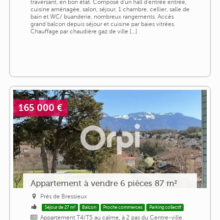
traversant, en bon état. Composé d'un hall d'entrée entrée,
cuisine aménagée, salon, séjour, 1 chambre, cellier, salle de
bain et WC/ buanderie, nombreux rangements. Accès
grand balcon depuis séjour et cuisine par baies vitrées.
Chauffage par chaudière gaz de ville [...]
165 000 €
Appartement à vendre 6 pièces 87 m²
Près de Bressieux
Séjour de 27 m²
Balcon
Proche commerces
Parking collectif
Appartement T4/T5 au calme, à 2 pas du Centre-ville.