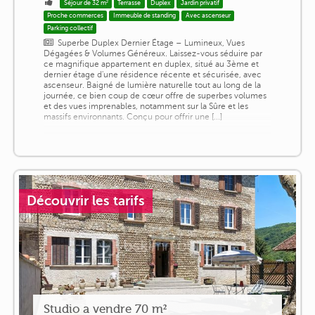
Séjour de 32 m²
Terrasse
Duplex
Jardin privatif
Proche commerces
Immeuble de standing
Avec ascenseur
Parking collectif
Superbe Duplex Dernier Étage – Lumineux, Vues
Dégagées & Volumes Généreux. Laissez-vous séduire par
ce magnifique appartement en duplex, situé au 3ème et
dernier étage d'une résidence récente et sécurisée, avec
ascenseur. Baigné de lumière naturelle tout au long de la
journée, ce bien coup de cœur offre de superbes volumes
et des vues imprenables, notamment sur la Sûre et les
massifs environnants. Conçu pour offrir une [...]
Découvrir les tarifs
Studio a vendre 70 m²