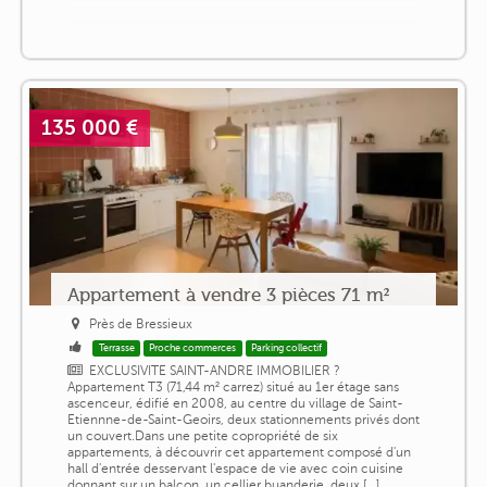
135 000 €
Appartement à vendre 3 pièces 71 m²
Près de Bressieux
Terrasse
Proche commerces
Parking collectif
EXCLUSIVITE SAINT-ANDRE IMMOBILIER ?
Appartement T3 (71,44 m² carrez) situé au 1er étage sans
ascenceur, édifié en 2008, au centre du village de Saint-
Etiennne-de-Saint-Geoirs, deux stationnements privés dont
un couvert.Dans une petite copropriété de six
appartements, à découvrir cet appartement composé d'un
hall d'entrée desservant l'espace de vie avec coin cuisine
donnant sur un balcon, un cellier buanderie, deux [...]