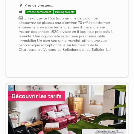
Près de Bressieux
Proche commerces
Parking collectif
En exclusivité ! Sur la commune de Colombe,
découvrez ce plateau brut d'environ 70 m² à transformer
entièrement en appartement, au sein d'une ancienne
maison des années 1920 divisée en 6 lots, tous proposés à
la vente. Une copropriété sera créée pour l'ensemble
immobilier Un bien rare sur le marché, offrant une vue
panoramique exceptionnelle sur les massifs de la
Chartreuse, du Vercors, de Belledonne et du Taillefer. [...]
Découvrir les tarifs