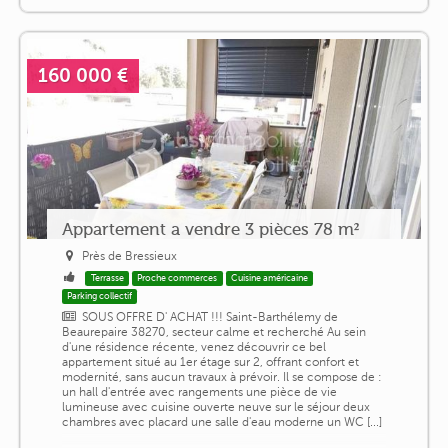
160 000 €
Appartement a vendre 3 pièces 78 m²
Près de Bressieux
Terrasse
Proche commerces
Cuisine américaine
Parking collectif
SOUS OFFRE D' ACHAT !!! Saint-Barthélemy de
Beaurepaire 38270, secteur calme et recherché Au sein
d'une résidence récente, venez découvrir ce bel
appartement situé au 1er étage sur 2, offrant confort et
modernité, sans aucun travaux à prévoir. Il se compose de :
un hall d'entrée avec rangements une pièce de vie
lumineuse avec cuisine ouverte neuve sur le séjour deux
chambres avec placard une salle d'eau moderne un WC [...]