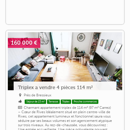
160 000 €
Triplex a vendre 4 pièces 114 m²
Près de Bressieux
Séjour de 23 m²
Terrasse
Triplex
Proche commerces
Charmant appartement triplex de 114 m² (97 m² Carrez)
– Cœur de Rives Idéalement situé en plein centre-ville de
Rives, cet appartement lumineux et fonctionnel saura vous
séduire par ses beaux volumes et son agencement atypique
sur trois niveaux. Au rez-de-chaussée, vous découvrirez :
Une entrée accueillante, Une pièce polyvalente pouvant