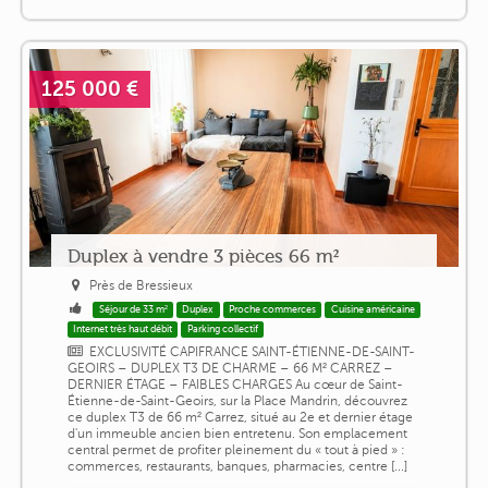
125 000 €
Duplex à vendre 3 pièces 66 m²
Près de Bressieux
Séjour de 33 m²
Duplex
Proche commerces
Cuisine américaine
Internet très haut débit
Parking collectif
EXCLUSIVITÉ CAPIFRANCE SAINT-ÉTIENNE-DE-SAINT-
GEOIRS – DUPLEX T3 DE CHARME – 66 M² CARREZ –
DERNIER ÉTAGE – FAIBLES CHARGES Au cœur de Saint-
Étienne-de-Saint-Geoirs, sur la Place Mandrin, découvrez
ce duplex T3 de 66 m² Carrez, situé au 2e et dernier étage
d'un immeuble ancien bien entretenu. Son emplacement
central permet de profiter pleinement du « tout à pied » :
commerces, restaurants, banques, pharmacies, centre [...]