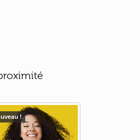
proximité
uveau !