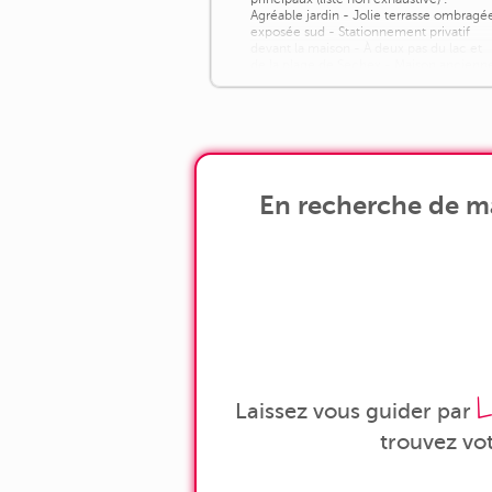
Agréable jardin - Jolie terrasse ombragé
exposée sud - Stationnement privatif
devant la maison - À deux pas du lac et
de la plage de Sechex - Maison ancienn
entièrement rénovée et parfaitement
entretenue [...]
En recherche de m
L
Laissez vous guider par
trouvez vo