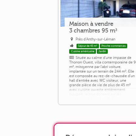
Maison à vendre
3 chambres 95 m²
Près d'Anthy-sur-Léman
Séjour de 45 m²
Proche commerces
Cuisine américaine
Jardin
Située au calme d'une impasse de
Thonon Ouest, villa contemporaine de 
m², mitoyenne par l'abri voiture,
implantée sur un terrain de 244 m². Elle
est composée au rez-de-chaussée d'un
hall d'entrée avec WC visiteur, une
grande pièce de vie de plus de 45 m²
avec cuisine ouverte entièrement
équipée, le tout donnant sur les
extérieurs. A l'étage un dégagement
dessert 3 chambres dont une suite
parentale avec salle de douche [...]