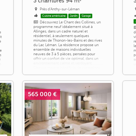
3 chambres 94 m²
Près d'Anthy-sur-Léman
Cuisine américaine
Jardin
Garage
Découvrez Le Chant des Collines, un
programme neuf idéalement situé à
Allinges, dans un cadre naturel et
e
d
résidentiel, à seulement quelques
it
v
minutes de Thonon-les-Bains et des rives
e
r
du Lac Léman. La résidence propose un
l
ensemble de maisons individuelles
le
m
neuves de 3 à 5 pièces, pensées pour
s
p
offrir un confort de vie optimal, dans un
é
s
environnement calme et verdoyant.
t
u
Chaque maison bénéficie de prestations
c
modernes et [...]
a
c
565 000 €