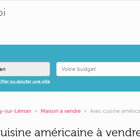
fier ou ajouter une ville
y-sur-Léman
Maison à vendre
Avec cuisine améric
uisine américaine à vendre