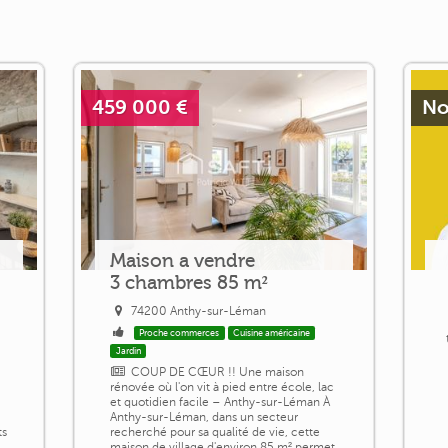
459 000 €
No
Maison a vendre
3 chambres 85 m²
74200 Anthy-sur-Léman
Proche commerces
Cuisine américaine
Jardin
COUP DE CŒUR !! Une maison
rénovée où l'on vit à pied entre école, lac
et quotidien facile – Anthy-sur-Léman À
Anthy-sur-Léman, dans un secteur
ts
recherché pour sa qualité de vie, cette
maison de village d'environ 85 m² permet