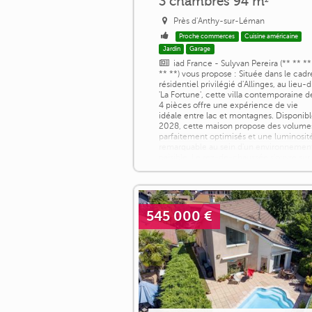
3 chambres 94 m²
Près d'Anthy-sur-Léman
Proche commerces
Cuisine américaine
Jardin
Garage
iad France - Sulyvan Pereira (** ** **
** **) vous propose : Située dans le cadr
résidentiel privilégié d'Allinges, au lieu-d
'La Fortune', cette villa contemporaine d
4 pièces offre une expérience de vie
idéale entre lac et montagnes. Disponib
2028, cette maison propose des volume
parfaitement optimisés et une luminosit
remarquable au sein d'un environnemen
paisible. Le rez-de-chaussée s'ouvre sur
un espace de [...]
545 000 €