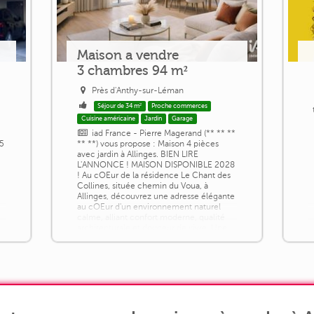
Maison a vendre
3 chambres 94 m²
Près d'Anthy-sur-Léman
Séjour de 34 m²
Proche commerces
Cuisine américaine
Jardin
Garage
iad France - Pierre Magerand (** ** **
95
** **) vous propose : Maison 4 pièces
avec jardin à Allinges. BIEN LIRE
L'ANNONCE ! MAISON DISPONIBLE 2028
! Au cOEur de la résidence Le Chant des
Collines, située chemin du Voua, à
Allinges, découvrez une adresse élégante
au cOEur d'un environnement naturel
calme, alliant confort moderne, qualité
architecturale et douceur de vivre. Une
maison raffinée : Construite sur deux [...]