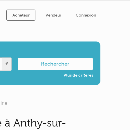
Acheteur
Vendeur
Connexion
Rechercher
€
Plus de critères
aine
 à Anthy-sur-