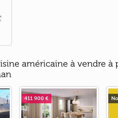
de
e
isine américaine à vendre à 
man
411 900 €
No