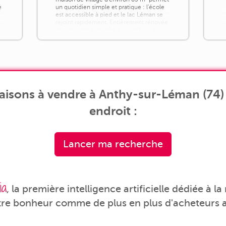
e
un quotidien simple et pratique : l'école
est accessible à pied et le lac Léman se
rejoint rapidement. Entièrement rénovée
e
récemment, elle offre aujourd'hui un
niveau de confort actuel, sans [...]
aisons à vendre à Anthy-sur-Léman (74) 
endroit :
Lancer ma recherche
ia
, la première intelligence artificielle dédiée à l
tre bonheur comme de plus en plus d'acheteurs a