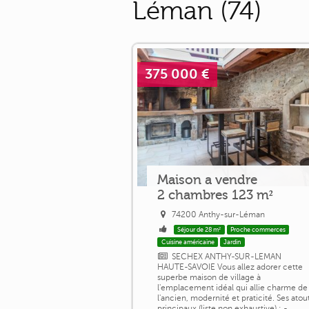
Léman (74)
375 000 €
Maison a vendre
2 chambres 123 m²
74200 Anthy-sur-Léman
Séjour de 28 m²
Proche commerces
Cuisine américaine
Jardin
SECHEX ANTHY-SUR-LEMAN
HAUTE-SAVOIE Vous allez adorer cette
superbe maison de village à
l'emplacement idéal qui allie charme de
l'ancien, modernité et praticité. Ses atou
principaux (liste non exhaustive) : -