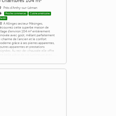
3 chambres 104 m²
Près d'Anthy-sur-Léman
Proche commerces
Cuisine américaine
Jardin
À Allinges secteur Mésinges,
écouvrez cette superbe maison de
illage d'environ 104 m² entièrement
énovée avec goût, mêlant parfaitement
e charme de l'ancien et le confort
oderne grâce à ses pierres apparentes,
outres apparentes et prestations
oignées. Au rez-de-chaussée elle offre
ne belle pièce de vie lumineuse avec
uisine neuve et entièrement équipée
vec accès extérieur, un salon
haleureux avec poêle à bois [...]