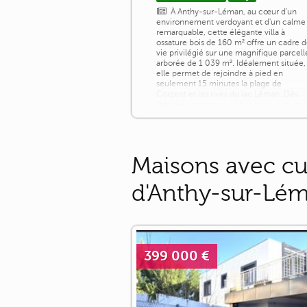
À Anthy-sur-Léman, au cœur d'un
environnement verdoyant et d'un calme
remarquable, cette élégante villa à
ossature bois de 160 m² offre un cadre 
vie privilégié sur une magnifique parcell
arborée de 1 039 m². Idéalement située,
elle permet de rejoindre à pied en
seulement 15 minutes la plage de
Corzent et les rives du lac Léman. Dès
l'entrée, vous serez séduit par la superbe
pièce de vie de 76 m², baignée de
lumière [...]
Maisons avec cu
d'Anthy-sur-Lé
399 000 €