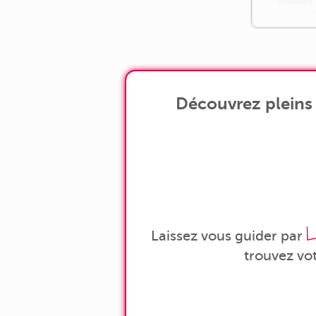
chaussée,
un salon 
lumière [..
Découvrez pleins 
L
Laissez vous guider par
trouvez vo