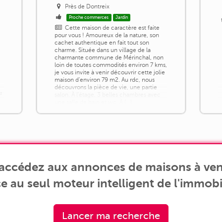
Près de Dontreix
Proche commerces
Jardin
-
Cette maison de caractère est faite
pour vous ! Amoureux de la nature, son
cachet authentique en fait tout son
charme. Située dans un village de la
charmante commune de Mérinchal, non
loin de toutes commodités environ 7 kms,
je vous invite à venir découvrir cette jolie
maison d'environ 79 m2. Au rdc, nous
découvrons la pièce de vie, une partie
²
salon. À l'étage, 3 belles chambres avec
une salle de bain et wc. À [...]
 accédez aux annonces de maisons à ven
e au seul moteur intelligent de l'immobil
Lancer ma recherche