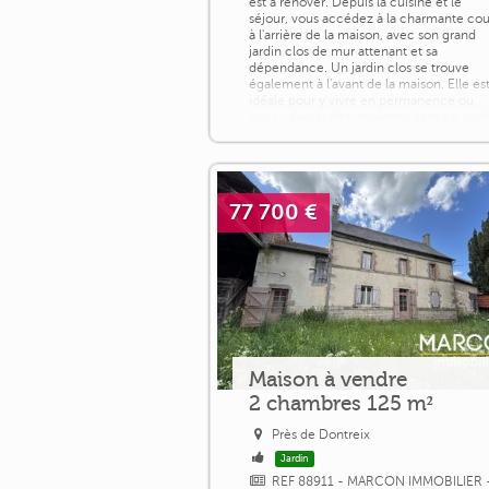
est à rénover. Depuis la cuisine et le
séjour, vous accédez à la charmante cou
à l'arrière de la maison, avec son grand
jardin clos de mur attenant et sa
dépendance. Un jardin clos se trouve
également à l'avant de la maison. Elle es
idéale pour y vivre en permanence ou
pour y passer des vacances dans ce cad
[...]
77 700 €
Maison à vendre
2 chambres 125 m²
Près de Dontreix
Jardin
REF 88911 - MARCON IMMOBILIER 