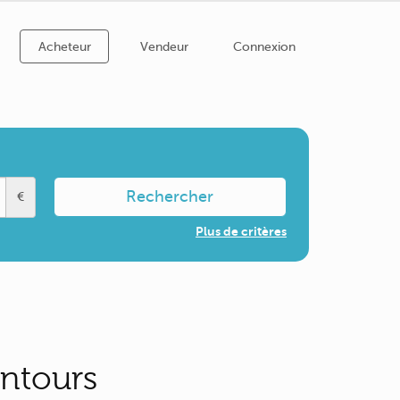
Acheteur
Vendeur
Connexion
Rechercher
€
Plus de critères
entours