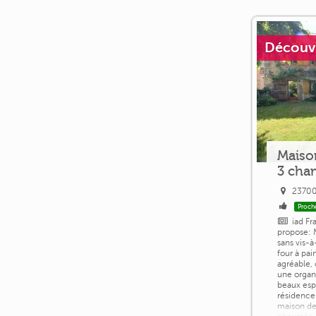
Découvri
Maiso
3 cha
23700
Proch
iad Fr
propose: 
sans vis-à
four à pa
agréable,
une organ
beaux esp
résidence
maison d