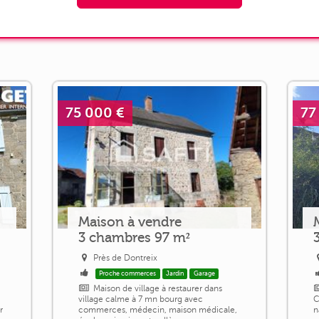
75 000 €
77
Maison à vendre
3 chambres 97 m²
Près de Dontreix
Proche commerces
Jardin
Garage
Maison de village à restaurer dans
village calme à 7 mn bourg avec
C
r
commerces, médecin, maison médicale,
n