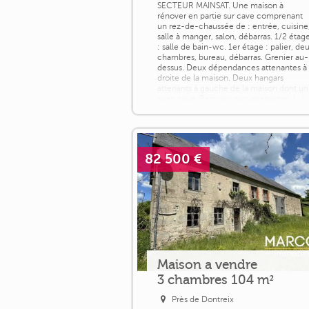
SECTEUR MAINSAT. Une maison à
rénover en partie sur cave comprenant
un rez-de-chaussée de : entrée, cuisine
salle à manger, salon, débarras. 1/2 étag
: salle de bain-wc. 1er étage : palier, de
chambres, bureau, débarras. Grenier au-
dessus. Deux dépendances attenantes à
droite de la maison. Deux hangars
attenants à gauche de la maison dont un
avec cave. Remises non attenantes. [...]
82 500 €
Maison a vendre
3 chambres 104 m²
Près de Dontreix