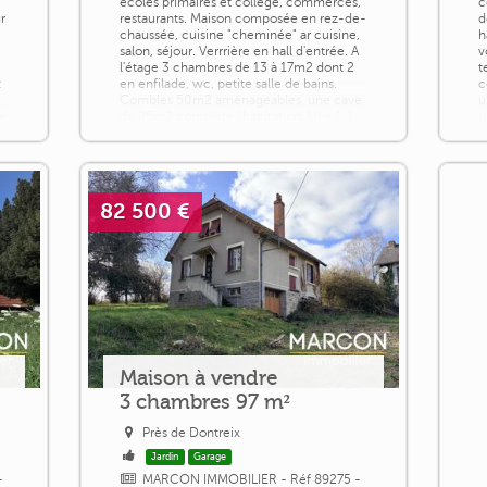
écoles primaires et collège, commerces,
c
r
restaurants. Maison composée en rez-de-
d
chaussée, cuisine "cheminée" ar cuisine,
h
salon, séjour. Verrrière en hall d'entrée. A
v
l'étage 3 chambres de 13 à 17m2 dont 2
t
t
en enfilade, wc, petite salle de bains.
c
Combles 50m2 aménageables, une cave
u
re
de 25m2 complète l'habitation. Une [...]
u
[.
82 500 €
Maison à vendre
3 chambres 97 m²
Près de Dontreix
Jardin
Garage
-
MARCON IMMOBILIER - Réf 89275 -