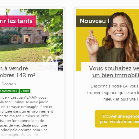
r les tarifs
Nouveau !
n à vendre
Vous souhaitez v
mbres 142 m²
un bien immobili
 Dontreix
Désormais notre I.A. vous
e commerces
Jardin
trouver l'agence qui saura 
ance - Laetitia VILMAIN vous
mieux et plus vite !
Maison lumineuse avec jardin
-vis, terrasse ombragée, fibre et
in Située dans un environnement
 cette maison lumineuse offre
Trouver une agenc
isation fonctionnelle et de
pour vendre mon bi
aces de vie, idéale pour une
 principale comme pour une
e campagne. Au rez-de-