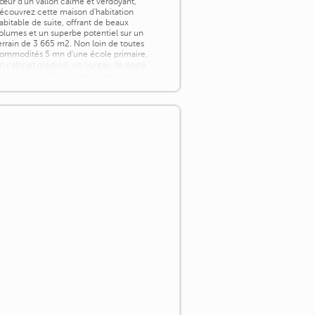
œur d'un vallon calme et verdoyant,
écouvrez cette maison d'habitation
abitable de suite, offrant de beaux
olumes et un superbe potentiel sur un
errain de 3 665 m2. Non loin de toutes
ommodités 5 mn d'une école primaire,
n cabinet médical, un bureau de poste,
n salon de coiffure, une superette, un
..]