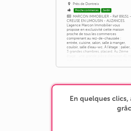
Près de Dontreix
Proche commerces
Jardin
MARCON IMMOBILIER - Réf 89151 
CREUSE EN LIMOUSIN - AUZANCES.
L'agence Marcon Immobilier vous
propose en exclusivité cette maison
proche de tous les commerces
comprenant au rez-de-chaussée :
entrée, cuisine, salon, salle à manger,
couloir, salle d'eau-wc. À l'étage : palier,
3 grandes chambres, placard. Au 2ème
étage : une grande pièce d'environ 41 m
avec mezzanine. Jardin sur l'arrière de la
maison. Prix : 55 000 [...]
En quelques clics,
grâc