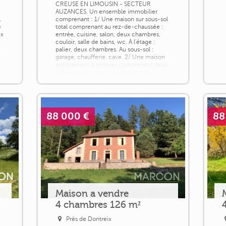
CREUSE EN LIMOUSIN - SECTEUR
AUZANCES. Un ensemble immobilier
,
comprenant : 1/ Une maison sur sous-sol
e
total comprenant au rez-de-chaussée :
ux
entrée, cuisine, salon, deux chambres,
couloir, salle de bains, wc. À l'étage :
palier, deux chambres. Au sous-sol :
garage, chaufferie, cave. 2/ Une maison
entièrement à rénover comprenant deux
pièces au rez-de-chaussée et trois à
l'étage. Grange [...]
88 000 €
88
Maison a vendre
4 chambres 126 m²
Près de Dontreix