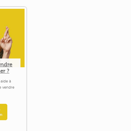
endre
er ?
 aide à
le vendre
e
en