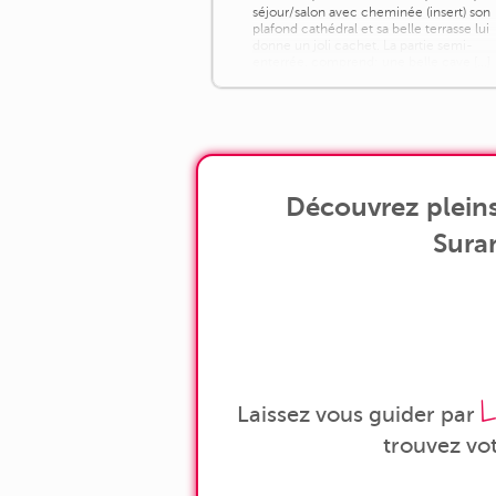
séjour/salon avec cheminée (insert) son
plafond cathédral et sa belle terrasse lui
donne un joli cachet. La partie semi-
enterrée. comprend: une belle cave [...]
Découvrez pleins
Suran
L
Laissez vous guider par
trouvez vo