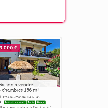
9 000 €
Maison à vendre
5 chambres 186 m²
Près de Simandre-sur-Suran
Proche commerces
Jardin
Garage
Au coeur du village de Ceyzériat, à 7