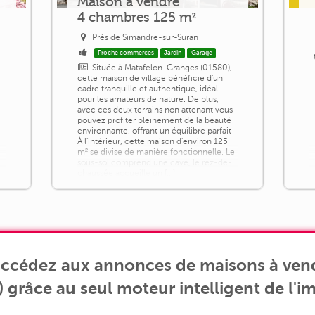
Maison a vendre
4 chambres 125 m²
Près de Simandre-sur-Suran
Proche commerces
Jardin
Garage
Située à Matafelon-Granges (01580),
cette maison de village bénéficie d'un
cadre tranquille et authentique, idéal
pour les amateurs de nature. De plus,
avec ces deux terrains non attenant vous
pouvez profiter pleinement de la beauté
environnante, offrant un équilibre parfait
À l'intérieur, cette maison d'environ 125
m² se divise de manière fonctionnelle. Le
sous-sol comprend une cave, le rez-de-
chaussée accueille un [...]
 accédez aux annonces de maisons à ven
) grâce au seul moteur intelligent de l'im