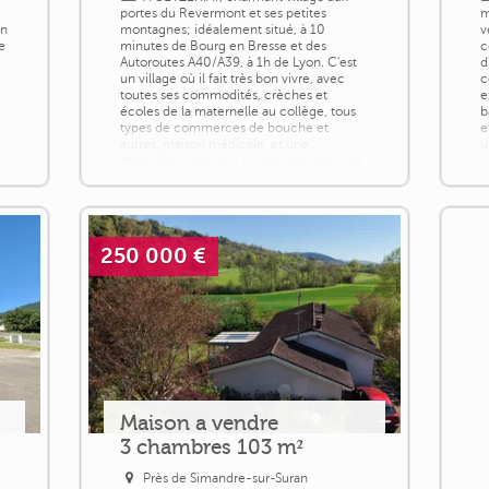
e
portes du Revermont et ses petites
m
en
montagnes; idéalement situé, à 10
v
e
minutes de Bourg en Bresse et des
c
Autoroutes A40/A39, à 1h de Lyon. C'est
d
un village où il fait très bon vivre, avec
c
toutes ses commodités, crèches et
e
écoles de la maternelle au collège, tous
b
types de commerces de bouche et
e
autres, maison médicale, et une
u
magnifique nature à un pas avec plein de
c
sentiers de randonnées [...]
o
250 000 €
Maison a vendre
3 chambres 103 m²
Près de Simandre-sur-Suran