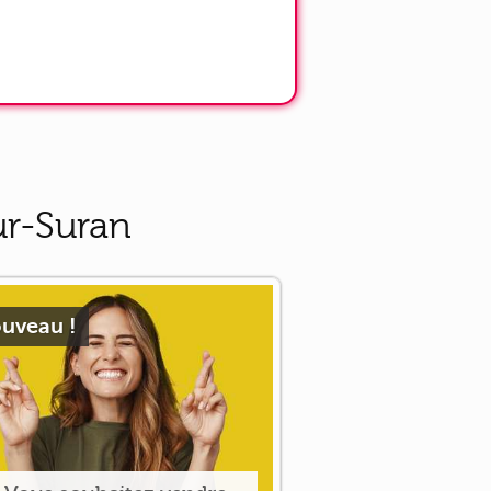
ur-Suran
uveau !