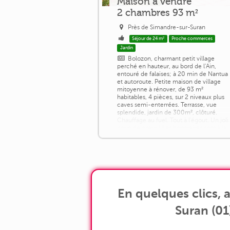
Maison à vendre
2 chambres 93 m²
Près de Simandre-sur-Suran
Séjour de 24 m²
Proche commerces
Jardin
Bolozon, charmant petit village
perché en hauteur, au bord de l'Ain,
entouré de falaises; à 20 min de Nantua
et autoroute. Petite maison de village
mitoyenne à rénover, de 93 m²
habitables, 4 pièces, sur 2 niveaux plus
caves semi-enterrées. Terrasse, vue
splendide, jardin de 300m², clôturé.
Chauffage au fuel. Tout à l'égout. Un joli
coup de cœur ! Les honoraires sont à la
charge du vendeur. Les informations sur
les [...]
En quelques clics,
Suran (01