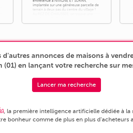
entretenue à NIVIGNE ET SURAN,
implantée sur une généreuse parcelle de
terrain à deux pas du centre du village !
Au REZ DE CHAUSSEE, on trouve une
entrée de 10,15m², une chambre de
9,66m² avec sa salle d'eau privative et un
WC avec lave main de 2,17m², une salle
de jeu de 14m², une [...]
 d'autres annonces de maisons à vendr
 (01) en lançant votre recherche sur me
Lancer ma recherche
ia
, la première intelligence artificielle dédiée à l
tre bonheur comme de plus en plus d'acheteurs a