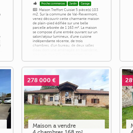
Proche commerces
Jardin
Garage
Maison Treffort Cuisiat 5 pièce(s) 103
n
m2. Sur la commune de Val-Revermont,
venez découvrir cette charmante maison
de plain-pied édifiée sur une belle
parcelle arborée de 1 163 m². La maison
se compose d'une entrée ouvrant sur un
e
salon/séjour lumineux, d'une cuisine
t
indépendante récente, de trois
i
chambres, d'un bureau, de deux salles
d'eau dont une aménagée en buanderie,
ainsi que d'un WC indépendant. Vous
profiterez [...]
278 000 €
28
Maison a vendre
4 chambres 168 m²