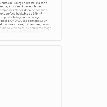
inutes de Bourg en Bresse. Maison à
endre, à proximité des écoles et
ommerces. Venez découvrir ce bien
'une surface habitable de 199 m²
omposé à l'étage, un salon séjour
xposé NORD/OUEST donnant sur un
alcon, une cuisine, 3 chambres, un wc
t une salle de bains. Au deuxième étage
ne belle pièce de 32 m² pouvant
orrespondre à une quatrième chambre
u un espace détente. Au rez [...]