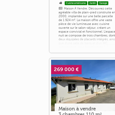
Cuisine américaine
Jardin
Garage
Maison À Vendre. Découvrez cette
agréable villa de plain-pied construite e
2000, implantée sur une belle parcelle
de 1 924 m². La maison offre une vaste
pièce de vie lumineuse avec cuisine
ouverte sur le salon-séjour, créant un
espace convivial et fonctionnel. L'espac
nuit se compose de trois chambres, don
deux équipées de placards intégrés, ains
que d'une salle de bains et d'un WC
indépendant. Vous bénéficierez [...]
269 000 €
Maison à vendre
3 chambres 110 m²