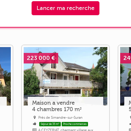
Lancer ma recherche
223 000 €
24
Maison a vendre
4 chambres 170 m²
Près de Simandre-sur-Suran
Séjour de 35 m²
Proche commerces
A CEYZERIAT, charmant village aux