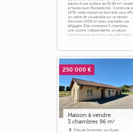
pièces d'une surface de 92,94 m², situé
à Hautecourt-Romanèche,. Construite 
1978, cette maison en bon état vous offr
un cadre de vie paisible sur un terrain
d'environ 1000 m² avec une belle vue
dégagée. Elle comprend 3 chambres,
une cuisine indépendante, un séjour
lumineux exposé à l'est, une salle d'eau,
un WC séparé, et bénéficie d'un
chauffage performant par pompe à
chaleur [...]
250 000 €
Maison à vendre
3 chambres 96 m²
Près de Simandre-sur-Suran