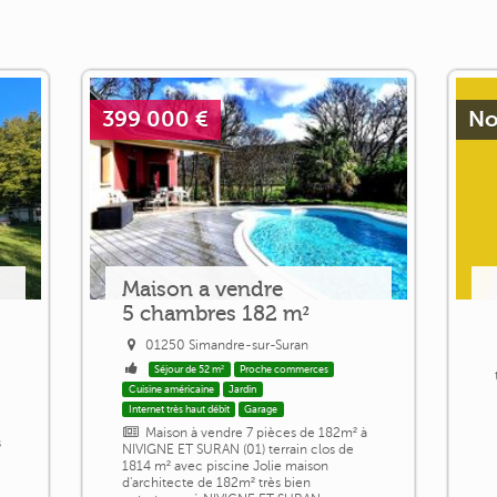
399 000 €
No
Maison a vendre
5 chambres 182 m²
01250 Simandre-sur-Suran
Séjour de 52 m²
Proche commerces
Cuisine américaine
Jardin
Internet très haut débit
Garage
Maison à vendre 7 pièces de 182m² à
s
NIVIGNE ET SURAN (01) terrain clos de
1814 m² avec piscine Jolie maison
d'architecte de 182m² très bien