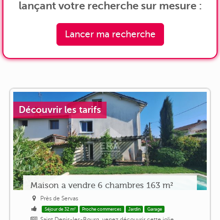
lançant votre recherche sur mesure :
Lancer ma recherche
Découvrir les tarifs
Maison a vendre 6 chambres 163 m²
Près de Servas
Séjour de 32 m²
Proche commerces
Jardin
Garage
Saint Denis-les-Bourg, venez découvrir cette jolie