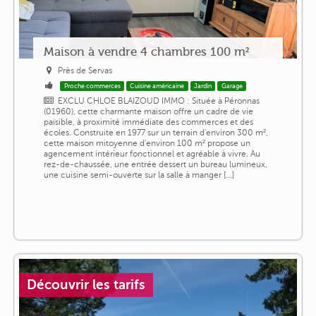
Maison à vendre 4 chambres 100 m²
Près de Servas
Proche commerces
Cuisine américaine
Jardin
Garage
EXCLU CHLOE BLAIZOUD IMMO : Située à Péronnas
(01960), cette charmante maison offre un cadre de vie
paisible, à proximité immédiate des commerces et des
écoles. Construite en 1977 sur un terrain d'environ 300 m²,
cette maison mitoyenne d'environ 100 m² propose un
agencement intérieur fonctionnel et agréable à vivre. Au
rez-de-chaussée, une entrée dessert un bureau lumineux,
une cuisine semi-ouverte sur la salle à manger [...]
Découvrir les tarifs