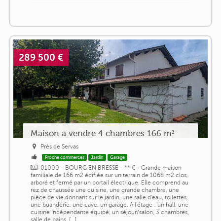
289 500 €
Maison a vendre 4 chambres 166 m²
Près de Servas
Proche commerces
Jardin
Garage
01000 - BOURG EN BRESSE - ** € - Grande maison
familiale de 166 m2 édifiée sur un terrain de 1068 m2 clos,
arboré et fermé par un portail électrique. Elle comprend au
rez de chaussée une cuisine, une grande chambre, une
pièce de vie donnant sur le jardin, une salle d'eau, toilettes,
une buanderie, une cave, un garage. A l'étage : un hall, une
cuisine indépendante équipé, un séjour/salon, 3 chambres,
salle de bains, [...]