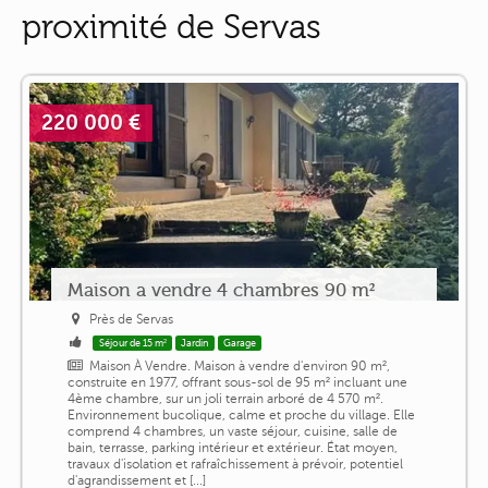
proximité de Servas
220 000 €
Maison a vendre 4 chambres 90 m²
Près de Servas
Séjour de 15 m²
Jardin
Garage
Maison À Vendre. Maison à vendre d'environ 90 m²,
construite en 1977, offrant sous-sol de 95 m² incluant une
4ème chambre, sur un joli terrain arboré de 4 570 m².
Environnement bucolique, calme et proche du village. Elle
comprend 4 chambres, un vaste séjour, cuisine, salle de
bain, terrasse, parking intérieur et extérieur. État moyen,
travaux d'isolation et rafraîchissement à prévoir, potentiel
d'agrandissement et [...]