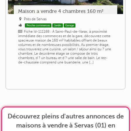
Maison a vendre 4 chambres 160 m²
Près de Servas
Proche commerces
Jardin
Garage
Fiche Id-111188 : À Saint-Paul-de-Varax, à proximité
immédiate des commerces et de la gare, découvrez cette
spacieuse maison de 160 m² habitables offrant de beaux
volumes et de nombreuses possibilités. Au premier étage,
vous trouverez une cuisine, un salon / séjour ainsi qu ? une
chambre. Le deuxième étage se compose de trois
chambres, d ? un bureau et d ? une salle de bain. Le rez-
de-chaussée comprend une buanderie, une [...]
Découvrez pleins d'autres annonces de
maisons à vendre à Servas (01) en