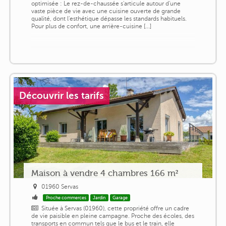
optimisée : Le rez-de-chaussée s'articule autour d'une
vaste pièce de vie avec une cuisine ouverte de grande
qualité, dont l'esthétique dépasse les standards habituels.
Pour plus de confort, une arrière-cuisine [...]
Découvrir les tarifs
Maison à vendre 4 chambres 166 m²
01960 Servas
Proche commerces
Jardin
Garage
Située à Servas (01960), cette propriété offre un cadre
de vie paisible en pleine campagne. Proche des écoles, des
transports en commun tels que le bus et le train, elle