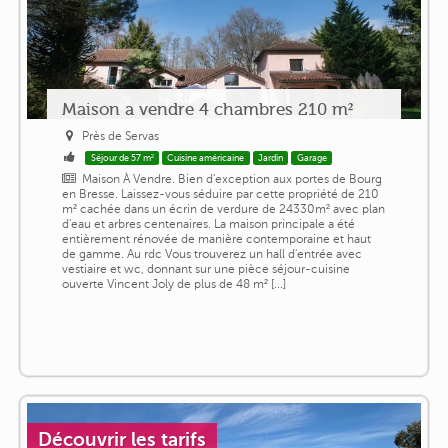
Maison a vendre 4 chambres 210 m²
Près de Servas
Séjour de 57 m²
Cuisine américaine
Jardin
Garage
Maison À Vendre. Bien d'exception aux portes de Bourg
en Bresse. Laissez-vous séduire par cette propriété de 210
m² cachée dans un écrin de verdure de 24330m² avec plan
d'eau et arbres centenaires. La maison principale a été
entièrement rénovée de manière contemporaine et haut
de gamme. Au rdc Vous trouverez un hall d'entrée avec
vestiaire et wc, donnant sur une pièce séjour-cuisine
ouverte Vincent Joly de plus de 48 m² [...]
Découvrir les tarifs