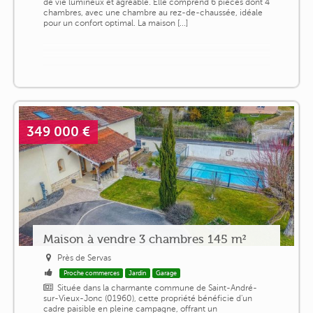
de vie lumineux et agréable. Elle comprend 6 pièces dont 4
chambres, avec une chambre au rez-de-chaussée, idéale
pour un confort optimal. La maison [...]
349 000 €
Maison à vendre 3 chambres 145 m²
Près de Servas
Proche commerces
Jardin
Garage
Située dans la charmante commune de Saint-André-
sur-Vieux-Jonc (01960), cette propriété bénéficie d'un
cadre paisible en pleine campagne, offrant un