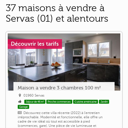
37 maisons à vendre à
Servas (01) et alentours
Découvrir les tarifs
Maison a vendre 3 chambres 100 m²
01960 Servas
Séjour de 46 m²
Proche commerces
Cuisine américaine
Jardin
Garage
Découvrez cette villa récente (2022) à l'entretien
irréprochable. Modernité et fonctionnelle, elle offre un
cadre de vie idéal où tout est accessible à pied
(commerces, gare). Une pièce de vie lumineuse et