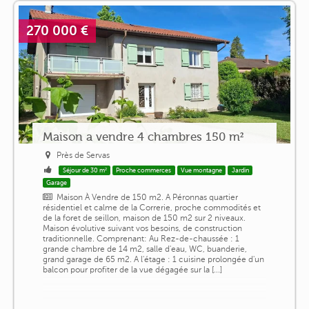
270 000 €
Maison a vendre 4 chambres 150 m²
Près de Servas
Séjour de 30 m²
Proche commerces
Vue montagne
Jardin
Garage
Maison À Vendre de 150 m2. A Péronnas quartier
résidentiel et calme de la Correrie, proche commodités et
de la foret de seillon, maison de 150 m2 sur 2 niveaux.
Maison évolutive suivant vos besoins, de construction
traditionnelle. Comprenant: Au Rez-de-chaussée : 1
grande chambre de 14 m2, salle d'eau, WC, buanderie,
grand garage de 65 m2. A l'étage : 1 cuisine prolongée d'un
balcon pour profiter de la vue dégagée sur la [...]