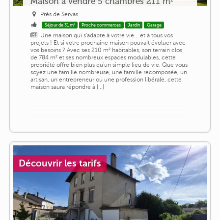
Maison a vendre 5 chambres 211 m²
Près de Servas
Séjour de 31 m²
Proche commerces
Jardin
Garage
Une maison qui s'adapte à votre vie… et à tous vos
projets ! Et si votre prochaine maison pouvait évoluer avec
vos besoins ? Avec ses 210 m² habitables, son terrain clos
de 784 m² et ses nombreux espaces modulables, cette
propriété offre bien plus qu'un simple lieu de vie. Que vous
soyez une famille nombreuse, une famille recomposée, un
artisan, un entrepreneur ou une profession libérale, cette
maison saura répondre à [...]
Découvrir les tarifs