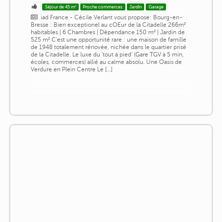
Séjour de 45 m²
Proche commerces
Jardin
Garage
iad France - Cécile Verlant vous propose: Bourg-en-
Bresse : Bien exceptionel au cOEur de la Citadelle 266m²
habitables | 6 Chambres | Dépendance 150 m² | Jardin de
525 m² C'est une opportunité rare : une maison de famille
de 1948 totalement rénovée, nichée dans le quartier prisé
de la Citadelle. Le luxe du 'tout à pied' (Gare TGV à 5 min,
écoles, commerces) allié au calme absolu. Une Oasis de
Verdure en Plein Centre Le [...]