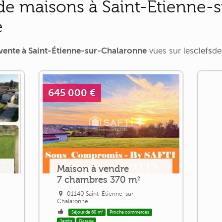
e maisons à Saint-Étienne-s
e
vente à Saint-Étienne-sur-Chalaronne
vues sur
les
clefs
de
645 000 €
Maison à vendre
7 chambres 370 m²
01140 Saint-Étienne-sur-
Chalaronne
Séjour de 60 m²
Proche commerces
Jardin
Garage