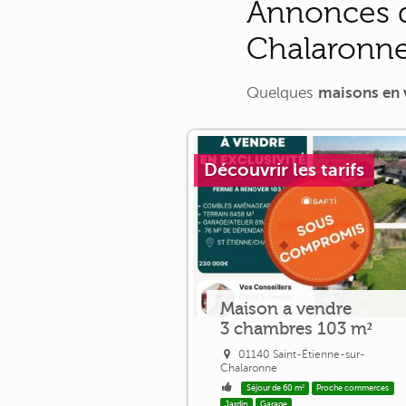
Annonces d
Chalaronn
Quelques
maisons en 
Découvrir les tarifs
Maison a vendre
3 chambres 103 m²
01140 Saint-Étienne-sur-
Chalaronne
Séjour de 60 m²
Proche commerces
Jardin
Garage