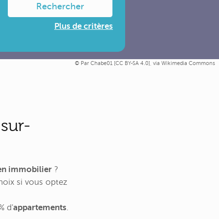
Rechercher
Plus de critères
Par Chabe01 [
CC BY-SA 4.0
],
via Wikimedia Commons
sur-
ien immobilier
?
hoix si vous optez
% d'
appartements
.