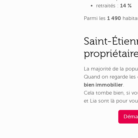
retraités :
14 %
Parmi les
1 490
habita
Saint-Étien
propriétaire
La majorité de la popu
Quand on regarde les c
bien immobilier
.
Cela tombe bien, si v
et Lia sont là pour vous
Démar