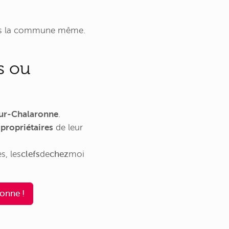
ans la commune même.
s ou
sur-Chalaronne
.
t
propriétaires
de leur
es,
les
clefs
de
chez
moi
onne !