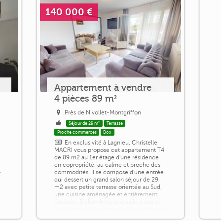
140 000 €
Appartement à vendre
4 pièces 89 m²
Près de Nivollet-Montgriffon
Séjour de 29 m²
Terrasse
Proche commerces
Box
En exclusivité à Lagnieu, Christelle
MACRI vous propose cet appartement T4
de 89 m2 au 1er étage d'une résidence
en copropriété, au calme et proche des
,
commodités. Il se compose d'une entrée
qui dessert un grand salon séjour de 29
m2 avec petite terrasse orientée au Sud,
une cuisine aménagée et entièrement
équipée, 3 chambres, une salle d'eau et
WC séparés. Un grand garage et une cave
complètent ce bien. Chauffage [...]