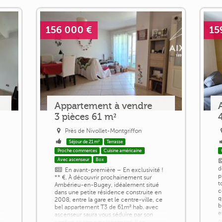
156 000 €
15
Appartement à vendre
3 pièces 61 m²
Près de Nivollet-Montgriffon
Séjour de 21 m²
Terrasse
Proche commerces
Cuisine américaine
Avec ascenseur
Box
d
En avant-première – En exclusivité !
p
** €. À découvrir prochainement sur
c
t
Ambérieu-en-Bugey, idéalement situé
c
dans une petite résidence construite en
q
2008, entre la gare et le centre-ville, ce
b
bel appartement T3 de 61m² hab. avec
e
ascenseur saura vous séduire par son
a
confort et son emplacement. Il se