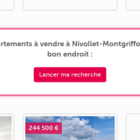
e
compose d'une entrée, d'une cuisine
l
ouverte sur une agréable pièce de vie
d'environ 28 m² accès directe sur le
balcon de [...]
rtements à vendre à Nivollet-Montgriffon
bon endroit :
Lancer ma recherche
244 500 €