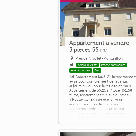
Appartement a vendre
3 pièces 55 m²
Près de Nivollet-Montgriffon
Séjour de 21 m²
Proche commerces
Avec ascenseur
Box
Appartement loué (2). Investissemen
avisé pour complément de revenus
aujourd'hui ou pour la retraite demain.
Appartement de 55,25 m² loué 451,68
€uros, idéalement situé sur le Plateau
d'Hauteville. En bon état offre un
agencement fonctionnel avec 2
chambres confortables, un séjour
lumineux et une cuisine séparée. Il
bénéficie d'un garage fermé, ainsi que
d'une cave privative. Au rez de chaussée
d'une résidence de 8 [...]