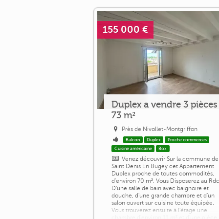
155 000 €
Duplex a vendre 3 pièces
73 m²
Près de Nivollet-Montgriffon
Balcon
Duplex
Proche commerces
Cuisine américaine
Box
Venez découvrir Sur la commune de
Saint Denis En Bugey cet Appartement
Duplex proche de toutes commodités,
d'environ 70 m². Vous Disposerez au Rd
D'une salle de bain avec baignoire et
douche, d'une grande chambre et d'un
salon ouvert sur cuisine toute équipée.
Vous trouverez ensuite à l'étage une
chambre d'environ 11 m² et d'une pièce