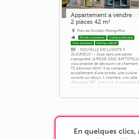
Appartement a vendre
2 pièces 42 m²
Près de Nivollet-Montgriffon
Proche commerces
Cuisine américaine
Avec ascenseur
Parking collectif
- NOUVELLE EXCLUSIVITE A
JUJURIEUX ! - Situé dans une petite
copropriété, la REGIE GASC BATTISTELL
vous propose de découvrir ce charmant
T2 d'environ 42m². Il se compose
actuellement d'une entrée, une cuisine
ouverte sur séjour, 1 chambre, une salle
d'eau avec WC. Une cave et une place 
parking privé complètent le bien.
Caractéristiques du bien - 2e étage ave
ascenseur / Surface habitable de 42m² /
Chauffage Gaz [...]
En quelques clics,