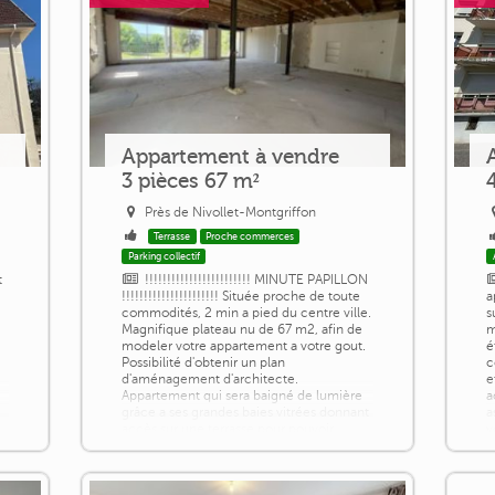
Appartement à vendre
3 pièces 67 m²
Près de Nivollet-Montgriffon
Terrasse
Proche commerces
Parking collectif
t
!!!!!!!!!!!!!!!!!!!!!!!! MINUTE PAPILLON
!!!!!!!!!!!!!!!!!!!!!! Située proche de toute
a
commodités, 2 min a pied du centre ville.
s
Magnifique plateau nu de 67 m2, afin de
m
modeler votre appartement a votre gout.
é
Possibilité d'obtenir un plan
c
d'aménagement d'architecte.
e
Appartement qui sera baigné de lumière
a
grâce a ses grandes baies vitrées donnant
a
accès sur une terrasse pour pouvoir
v
profiter de l'extérieur et contempler ce
n
[...]
d