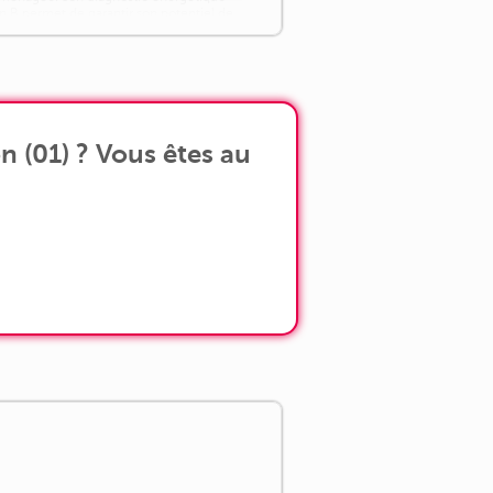
n B permet de garantir son potentiel de
ocation dans les années à venir. [...]
 (01) ? Vous êtes au