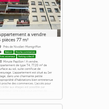
Appartement a vendre
4 pièces 77 m²
Près de Nivollet-Montgriffon
Balcon
Proche commerces
Avec ascenseur
Parking collectif
Minute Papillon ! A vendre,
ppartement de type T4, 77.20 m² de
urface au sol, suite certificat de
esurage. L'appartement est situé au 1er
tage, dans une charmante petite
opropriété d'habitations bien entretenue
t proche des commerces. L'accès pour
ccéder aux étages est possible par
scenseur. Une cave vous permet de
ous débarrasser de vos encombrants si
écessaire. Belle vue, clair, calme,
ouble vitrage en PVC, [...]