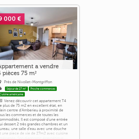
9 000 €
Appartement a vendre
4 pièces 75 m²
Près de Nivollet-Montgriffon
Séjour de 27 m²
Proche commerces
Cuisine américaine
Venez découvrir cet appartement T4
e plus de 75 m2 en excellent état, en
lein centre d'Amberieu à proximité de
ous les commerces et de toutes les
ommodités. Il est composé d'une entrée
ui dessert 2 très grandes chambres et un
ureau, une salle d'eau avec une douche
t une piece de vie de 27m2 avec cuisine
ménagée. Son diagnostic énergétique