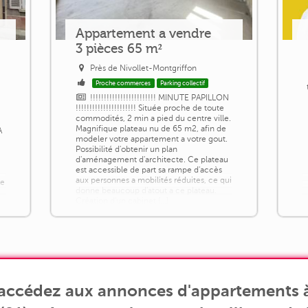
Appartement a vendre
3 pièces 65 m²
Près de Nivollet-Montgriffon
Proche commerces
Parking collectif
!!!!!!!!!!!!!!!!!!!!!!!! MINUTE PAPILLON
!!!!!!!!!!!!!!!!!!!!!! Située proche de toute
commodités, 2 min a pied du centre ville.
Magnifique plateau nu de 65 m2, afin de
A
modeler votre appartement a votre gout.
Possibilité d'obtenir un plan
d'aménagement d'architecte. Ce plateau
est accessible de part sa rampe d'accès
aux personnes a mobilités réduites, ce qui
de
donne beaucoup d'atout a ce plateau.
Création d'un cabinet [...]
c
 accédez aux annonces d'appartements à