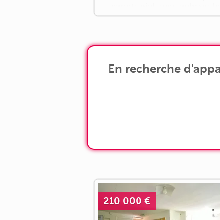
pouvant servir de bureau ou dressing. Le
tout accompagné d'un balcon orienté
plein [...]
En recherche d'appa
210 000 €