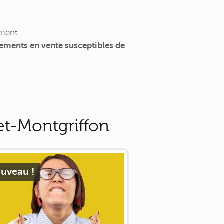
ment.
ements en vente susceptibles de
et-Montgriffon
uveau !