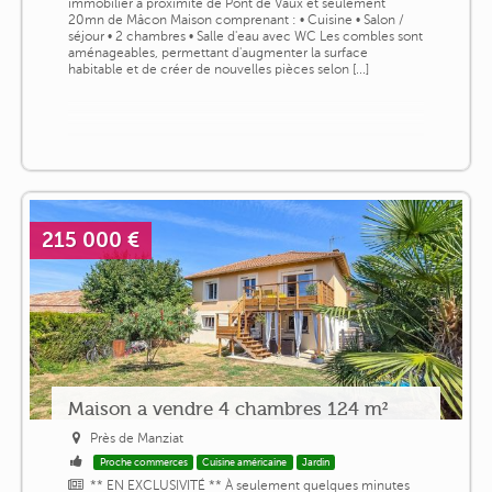
immobilier à proximité de Pont de Vaux et seulement
20mn de Mâcon Maison comprenant : • Cuisine • Salon /
séjour • 2 chambres • Salle d'eau avec WC Les combles sont
aménageables, permettant d'augmenter la surface
habitable et de créer de nouvelles pièces selon [...]
215 000 €
Maison a vendre 4 chambres 124 m²
Près de Manziat
Proche commerces
Cuisine américaine
Jardin
** EN EXCLUSIVITÉ ** À seulement quelques minutes