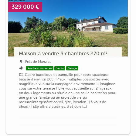
329 000 €
Maison a vendre 5 chambres 270 m²
Près de Manziat
Proche commerces
Jardin
Garage
Cadre bucolique et tranquille pour cette spacieuse
bâtisse d'environ 265 m² aux multiples possibilités avec
magnifique vue sur la campagne environnante.... imaginez-
vous sur votre terrasse ! Elle vous accueille sur 2 niveaux,
en deux logements ou réunie en une seule habitation pour
une grande famille ou un projet de vie sur
mesure(intergénérationnel, gîte, location...) à vous de
choisir ! Elle offre 3 cuisines, 3 séjours [...]