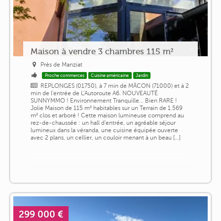
Maison à vendre 3 chambres 115 m²
Près de Manziat
Proche commerces
Cuisine américaine
Jardin
REPLONGES (01750), à 7 min de MÂCON (71000) et à 2
min de l'entrée de L'Autoroute A6. NOUVEAUTÉ
SUNNYMMO ! Environnement Tranquille... Bien RARE !
Jolie Maison de 115 m² habitables sur un Terrain de 1.569
m² clos et arboré ! Cette maison lumineuse comprend au
rez-de-chaussée : un hall d'entrée, un agréable séjour
lumineux dans la véranda, une cuisine équipée ouverte
avec 2 plans, un cellier, un couloir menant à un beau [...]
299 000 €