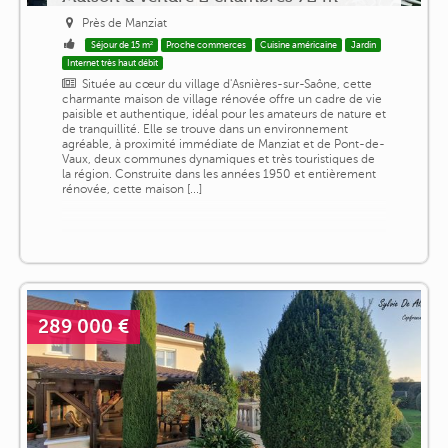
Près de Manziat
Séjour de 15 m²
Proche commerces
Cuisine américaine
Jardin
Internet très haut débit
Située au cœur du village d'Asnières-sur-Saône, cette
charmante maison de village rénovée offre un cadre de vie
paisible et authentique, idéal pour les amateurs de nature et
de tranquillité. Elle se trouve dans un environnement
agréable, à proximité immédiate de Manziat et de Pont-de-
Vaux, deux communes dynamiques et très touristiques de
la région. Construite dans les années 1950 et entièrement
rénovée, cette maison [...]
289 000 €