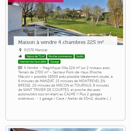
Maison à vendre 4 chambres 225 m²
01570 Manziat
Séjour de 71 m²
Proche commerces
Jardin
Internet très haut débit
Garage
À Vendre – Magnifique Villa 224 m² sur 2 niveaux avec
Terrain de 2700 m² – Secteur Pont-de-Vaux (Proche
Mâcon) + possible 18500 près possible Idéalement située, à
8 minutes de MANZIAT, 15 minutes de MONTREVEL EN
BRESSE, 20 minutes de MÂCON et TOURNUS, 8 minutes
de SAINT TRIVIER DE COURTES, et proche des axes
autoroutiers tout en étant au CALME !! Plus 2 garages
extérieurs : - 1 garage / Cave / Atelier de 53m2, double [...]