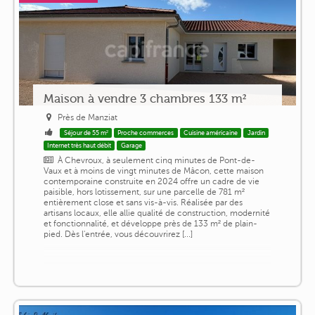
Maison à vendre 3 chambres 133 m²
Près de Manziat
Séjour de 55 m²
Proche commerces
Cuisine américaine
Jardin
Internet très haut débit
Garage
À Chevroux, à seulement cinq minutes de Pont-de-
Vaux et à moins de vingt minutes de Mâcon, cette maison
contemporaine construite en 2024 offre un cadre de vie
paisible, hors lotissement, sur une parcelle de 781 m²
entièrement close et sans vis-à-vis. Réalisée par des
artisans locaux, elle allie qualité de construction, modernité
et fonctionnalité, et développe près de 133 m² de plain-
pied. Dès l'entrée, vous découvrirez [...]