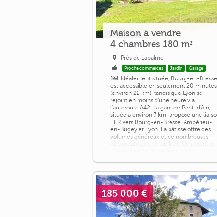
Maison à vendre
4 chambres 180 m²
Près de Labalme
Proche commerces
Jardin
Garage
Idéalement située, Bourg-en-Bresse
est accessible en seulement 20 minutes
(environ 22 km), tandis que Lyon se
rejoint en moins d'une heure via
l'autoroute A42. La gare de Pont-d'Ain,
située à environ 7 km, propose une liais
TER vers Bourg-en-Bresse, Ambérieu-
en-Bugey et Lyon. La bâtisse offre des
volumes généreux et de nombreuses
dépendances à réhabiliter. Un potentiel
d'aménagement intéressant pour
différents projets [...]
185 000 €