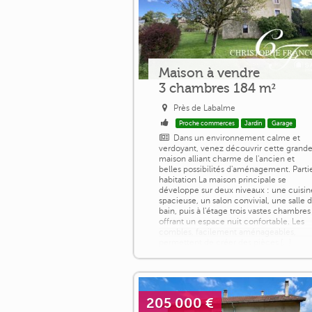
Maison à vendre
3 chambres 184 m²
Près de Labalme
Proche commerces
Jardin
Garage
Dans un environnement calme et
verdoyant, venez découvrir cette grand
maison alliant charme de l'ancien et
belles possibilités d'aménagement. Parti
habitation La maison principale se
développe sur deux niveaux : une cuisin
spacieuse, un salon convivial, une salle 
bain, puis à l'étage trois vastes chambres
offrant un espace nuit confortable. Les
combles, facilement aménageables,
permettent de créer des pièces [...]
205 000 €