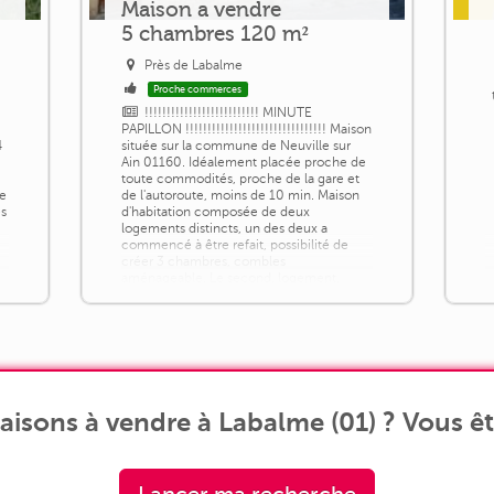
Maison a vendre
5 chambres 120 m²
Près de Labalme
Proche commerces
!!!!!!!!!!!!!!!!!!!!!!!!!! MINUTE
PAPILLON !!!!!!!!!!!!!!!!!!!!!!!!!!!!!!!! Maison
4
située sur la commune de Neuville sur
Ain 01160. Idéalement placée proche de
toute commodités, proche de la gare et
re
de l'autoroute, moins de 10 min. Maison
es
d'habitation composée de deux
logements distincts, un des deux a
commencé à être refait, possibilité de
créer 3 chambres, combles
aménageable. Le second, logement,
belle pièce de vie [...]
isons à vendre à Labalme (01) ? Vous êt