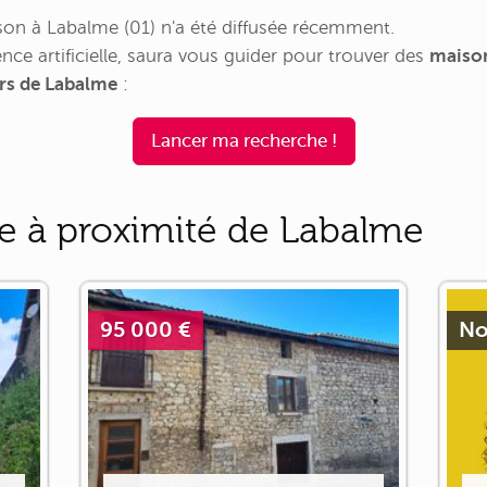
n à Labalme (01) n'a été diffusée récemment.
nce artificielle, saura vous guider pour trouver des
maison
urs de Labalme
:
Lancer ma recherche !
e à proximité de Labalme
95 000 €
No