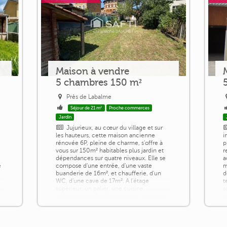
Maison à vendre
5 chambres 150 m²
Près de Labalme
Séjour de 21 m²
Proche commerces
Jardin
Jujurieux, au cœur du village et sur
les hauteurs, cette maison ancienne
i
rénovée 6P, pleine de charme, s'offre à
p
vous sur 150m² habitables plus jardin et
r
dépendances sur quatre niveaux. Elle se
a
e
compose d'une entrée, d'une vaste
m
buanderie de 16m², et chaufferie, d'un
d
WC, d'une cave de 17m². A l'étage
t
supérieur, un palier, une cuisine
s
aménagée neuve donnant sur un balcon
d
qui est la véritable pièce de vie de 21m²,
1
un séjour [...]