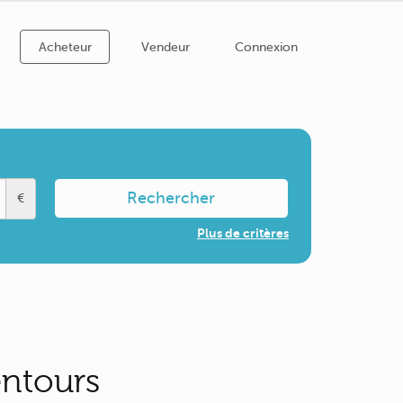
Acheteur
Vendeur
Connexion
Rechercher
€
Plus de critères
entours