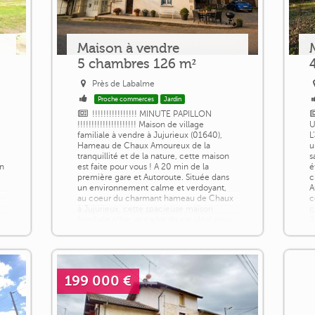
Maison à vendre
5 chambres 126 m²
Près de Labalme
Proche commerces
Jardin
!!!!!!!!!!!!!!!! MINUTE PAPILLON
!!!!!!!!!!!!!!!!!!!!! Maison de village
U
familiale à vendre à Jujurieux (01640),
L
Hameau de Chaux Amoureux de la
u
tranquillité et de la nature, cette maison
s
on
est faite pour vous ! A 20 min de la
é
première gare et Autoroute. Située dans
c
un environnement calme et verdoyant,
A
au coeur du charmant hameau de Chaux
c
à Jujurieux, cette spacieuse maison
c
familiale offre un cadre de vie idéal pour
2
les [...]
[.
199 000 €