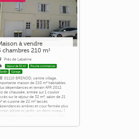
Maison à vendre
5 chambres 210 m²
Près de Labalme
Séjour de 32 m²
Proche commerces
Jardin
Garage
01110 BRENOD, centre village,
mportante maison de 210 m² habitables
lus dépendances et terrain AFR 2012.
ez de chaussée, entrée sur 1 couloir
ccès sur le sèjour de 32 m², salon de 21
² et cuisine de 22 m² (accès
épendances arrières et cour fermée plus
errain arboré et jardin. en demi niveau 1
alle de bains à l'étage 5 chambres, salle
'eau dégagements, toilettes, grenier de
32 m², garage de 26 m². les [...]