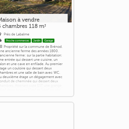
Maison à vendre
4 chambres 118 m²
Près de Labalme
Proche commerces
Jardin
Garage
Propriété sur la commune de Brénod.
ne ancienne ferme des années 1800.
'ancienne ferme: sur la partie habitation:
ne entrée qui dessert une cuisine, un
alon et une cave en enfilade. Au premier
tage un couloire qui dessert deux
hambres et une salle de bain avec WC.
u deuxième étage un dégagement avec
onduit de cheminée qui dessert deux
hambres. Attenant cote EST une grange
4m² deux écuries 21m² et 34m² un abri
..]