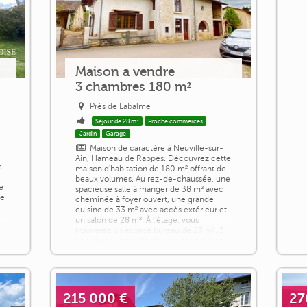
Maison a vendre
3 chambres 180 m²
Près de Labalme
Séjour de 28 m²
Proche commerces
Jardin
Garage
e
Maison de caractère à Neuville-sur-
Ain, Hameau de Rappes. Découvrez cette
e
maison d'habitation de 180 m² offrant de
beaux volumes. Au rez-de-chaussée, une
e
spacieuse salle à manger de 38 m² avec
de
cheminée à foyer ouvert, une grande
cuisine de 33 m² avec accès extérieur et
un salon de 28 m². À l'étage, vous
trouverez un espace bureau de 23 m², 3
chambres, une salle de bain et un espace
couvert pouvant être aménagé en pièce
[...]
215 000 €
27