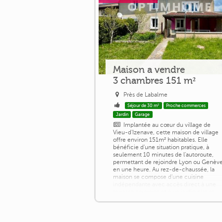
Maison a vendre
3 chambres 151 m²
Près de Labalme
Séjour de 30 m²
Proche commerces
Jardin
Garage
Implantée au cœur du village de
Vieu-d'Izenave, cette maison de village
offre environ 151m² habitables. Elle
bénéficie d'une situation pratique, à
seulement 10 minutes de l'autoroute,
permettant de rejoindre Lyon ou Genèv
en une heure. Au rez-de-chaussée, la
maison se compose d'une cuisine
indépendante avec accès direct à une
terrasse couverte et à un jardin plat et
agréable. Vous y trouverez également
une salle à [...]