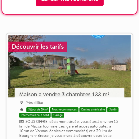
Découvrir les tarifs
Maison a vendre 3 chambres 122 m²
Près d'Illiat
Séjour de 59 m²
Proche commerces
Cuisine américaine
Jardin
Internet très haut débit
Garage
SOUS OFFRE Idéalement située, vous êtes à environ 15
km de Mâcon (commerces, gare et accès autoroute), à
10mn de Vonnas (écoles et commodités) et à 30 km de
Bourg-en-Bresse, je vous invite à découvrir cette belle