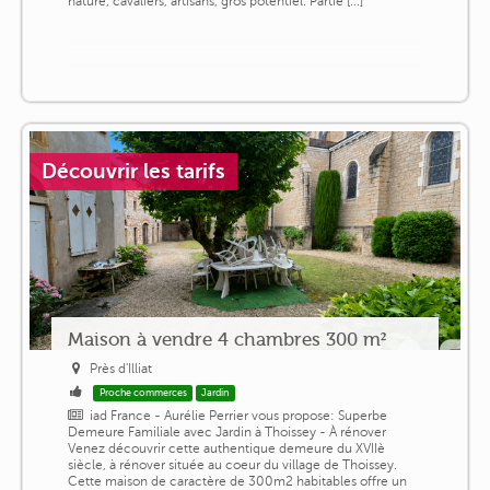
nature, cavaliers, artisans, gros potentiel. Partie [...]
Découvrir les tarifs
Maison à vendre 4 chambres 300 m²
Près d'Illiat
Proche commerces
Jardin
iad France - Aurélie Perrier vous propose: Superbe
Demeure Familiale avec Jardin à Thoissey - À rénover
Venez découvrir cette authentique demeure du XVIIè
siècle, à rénover située au coeur du village de Thoissey.
Cette maison de caractère de 300m2 habitables offre un