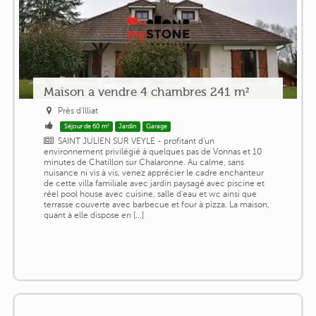
Maison a vendre 4 chambres 241 m²
Près d'Illiat
Séjour de 60 m²
Jardin
Garage
SAINT JULIEN SUR VEYLE - profitant d'un
environnement privilégié à quelques pas de Vonnas et 10
minutes de Chatillon sur Chalaronne. Au calme, sans
nuisance ni vis à vis, venez apprécier le cadre enchanteur
de cette villa familiale avec jardin paysagé avec piscine et
réel pool house avec cuisine, salle d'eau et wc ainsi que
terrasse couverte avec barbecue et four à pizza. La maison,
quant à elle dispose en [...]