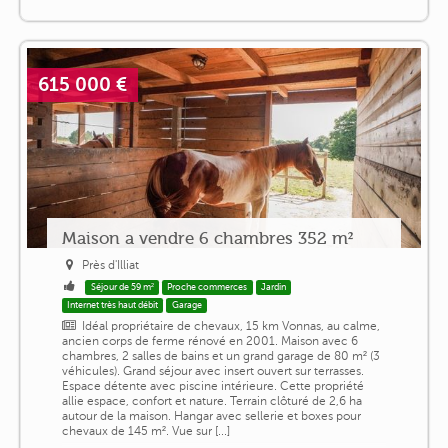
615 000 €
Maison a vendre 6 chambres 352 m²
Près d'Illiat
Séjour de 59 m²
Proche commerces
Jardin
Internet très haut débit
Garage
Idéal propriétaire de chevaux, 15 km Vonnas, au calme,
ancien corps de ferme rénové en 2001. Maison avec 6
chambres, 2 salles de bains et un grand garage de 80 m² (3
véhicules). Grand séjour avec insert ouvert sur terrasses.
Espace détente avec piscine intérieure. Cette propriété
allie espace, confort et nature. Terrain clôturé de 2,6 ha
autour de la maison. Hangar avec sellerie et boxes pour
chevaux de 145 m². Vue sur [...]