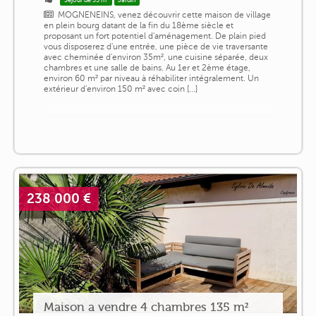
Séjour de 35 m²
Jardin
MOGNENEINS, venez découvrir cette maison de village
en plein bourg datant de la fin du 18ème siècle et
proposant un fort potentiel d'aménagement. De plain pied
vous disposerez d'une entrée, une pièce de vie traversante
avec cheminée d'environ 35m², une cuisine séparée, deux
chambres et une salle de bains. Au 1er et 2ème étage,
environ 60 m² par niveau à réhabiliter intégralement. Un
extérieur d'environ 150 m² avec coin [...]
238 000 €
Maison a vendre 4 chambres 135 m²