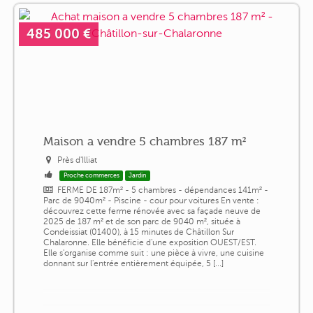
485 000 €
Maison a vendre 5 chambres 187 m²
Près d'Illiat
Proche commerces
Jardin
FERME DE 187m² - 5 chambres - dépendances 141m² -
Parc de 9040m² - Piscine - cour pour voitures En vente :
découvrez cette ferme rénovée avec sa façade neuve de
2025 de 187 m² et de son parc de 9040 m², située à
Condeissiat (01400), à 15 minutes de Châtillon Sur
Chalaronne. Elle bénéficie d'une exposition OUEST/EST.
Elle s'organise comme suit : une pièce à vivre, une cuisine
donnant sur l'entrée entièrement équipée, 5 [...]