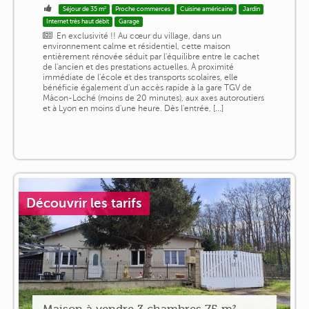
Séjour de 35 m²
Proche commerces
Cuisine américaine
Jardin
Internet très haut débit
Garage
En exclusivité !! Au cœur du village, dans un
environnement calme et résidentiel, cette maison
entièrement rénovée séduit par l'équilibre entre le cachet
de l'ancien et des prestations actuelles. À proximité
immédiate de l'école et des transports scolaires, elle
bénéficie également d'un accès rapide à la gare TGV de
Mâcon-Loché (moins de 20 minutes), aux axes autoroutiers
et à Lyon en moins d'une heure. Dès l'entrée, [...]
Découvrir les tarifs