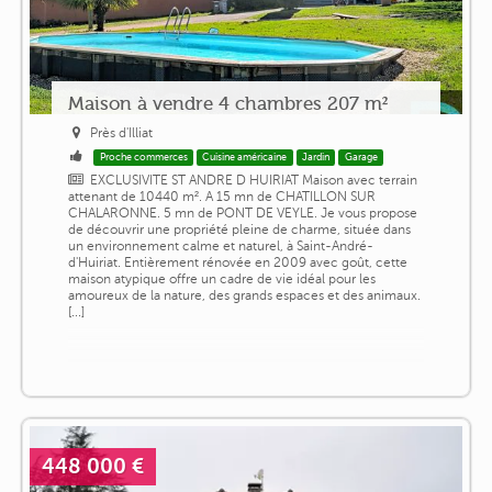
Maison à vendre 4 chambres 207 m²
Près d'Illiat
Proche commerces
Cuisine américaine
Jardin
Garage
EXCLUSIVITE ST ANDRE D HUIRIAT Maison avec terrain
attenant de 10440 m². A 15 mn de CHATILLON SUR
CHALARONNE. 5 mn de PONT DE VEYLE. Je vous propose
de découvrir une propriété pleine de charme, située dans
un environnement calme et naturel, à Saint-André-
d'Huiriat. Entièrement rénovée en 2009 avec goût, cette
maison atypique offre un cadre de vie idéal pour les
amoureux de la nature, des grands espaces et des animaux.
[...]
448 000 €