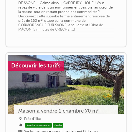
DE SAÔNE – Calme absolu, CADRE IDYLLIQUE ! Vous
rêvez de vivre dans un environnement paisible, au cœur de
la nature, tout en restant proche des commodités ?
Découvrez cette superbe ferme entièrement rénovée de
près de 160 m², située sur la commune de
CORMORANCHE SUR SAONE, à seulement 10km de
MÂCON, 5 minutes de CRÊCHE [...]
Découvrir les tarifs
Maison a vendre 1 chambre 70 m²
Près d'Illiat
Proche commerces
Jardin
Sur la charmante commune de Saint Didier sur