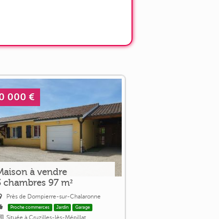
0 000 €
Maison à vendre
3 chambres 97 m²
Près de Dompierre-sur-Chalaronne
Proche commerces
Jardin
Garage
Située à Cruzilles-lès-Mépillat