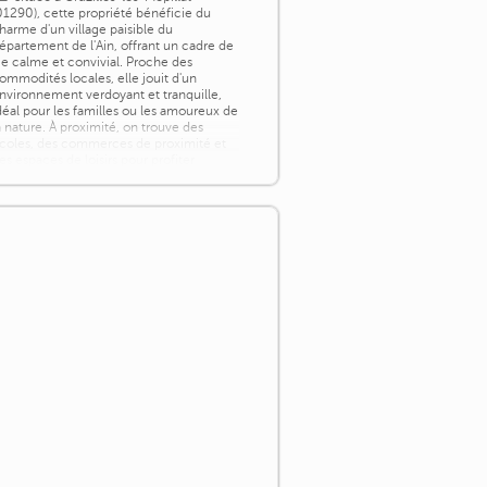
01290), cette propriété bénéficie du
harme d'un village paisible du
épartement de l'Ain, offrant un cadre de
ie calme et convivial. Proche des
ommodités locales, elle jouit d'un
nvironnement verdoyant et tranquille,
déal pour les familles ou les amoureux de
a nature. À proximité, on trouve des
coles, des commerces de proximité et
es espaces de loisirs pour profiter
leinement de [...]