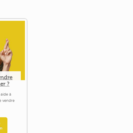
endre
er ?
 aide à
le vendre
e
en