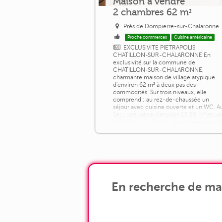
Maison à vendre
2 chambres 62 m²
Près de Dompierre-sur-Chalaronne
Proche commerces
Cuisine américaine
EXCLUSIVITE PIETRAPOLIS
CHATILLON-SUR-CHALARONNE En
exclusivité sur la commune de
CHATILLON-SUR-CHALARONNE,
charmante maison de village atypique
d'environ 62 m² à deux pas des
commodités. Sur trois niveaux, elle
comprend : au rez-de-chaussée un
séjour avec cuisine ouverte et un WC. A
1er : une pièce d'environ 15.50 m² et un
salle d'eau. Au 2ème : une chambre ave
un point d'eau. Petits travaux de
rafraichissement à [...]
En recherche de ma