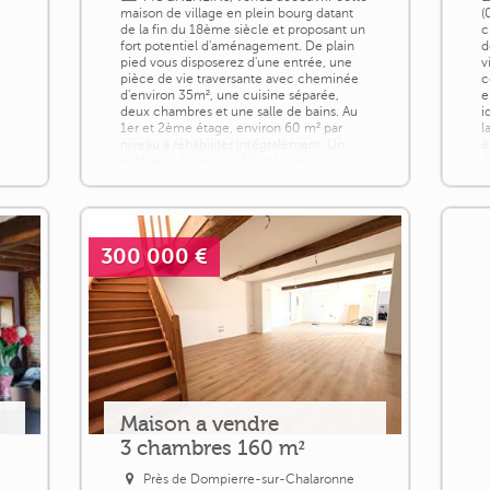
maison de village en plein bourg datant
(
de la fin du 18ème siècle et proposant un
c
fort potentiel d'aménagement. De plain
d
pied vous disposerez d'une entrée, une
v
pièce de vie traversante avec cheminée
c
d'environ 35m², une cuisine séparée,
e
deux chambres et une salle de bains. Au
i
1er et 2ème étage, environ 60 m² par
l
niveau à réhabiliter intégralement. Un
é
extérieur d'environ 150 m² avec coin [...]
d
p
300 000 €
Maison a vendre
3 chambres 160 m²
Près de Dompierre-sur-Chalaronne