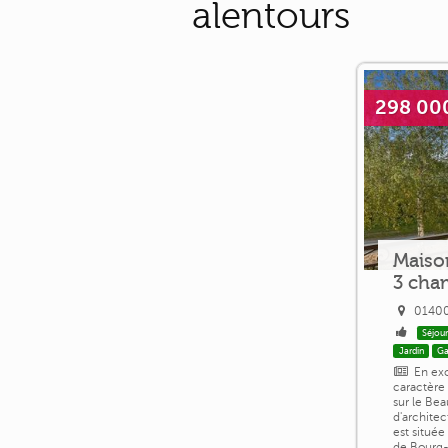
alentours
298 00
Maiso
3 cha
01400
Séjour
Jardin
Ga
En exc
caractère
sur le Bea
d'archite
est situé
de Bourg-