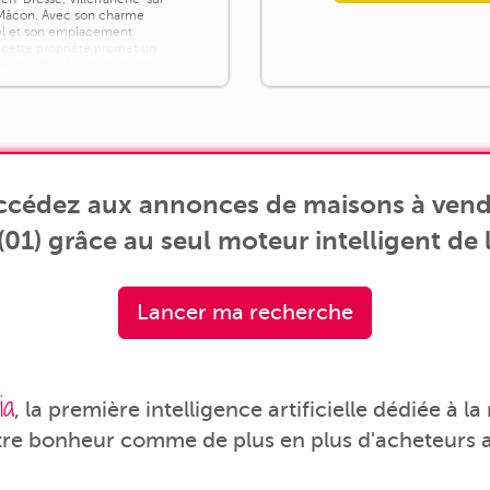
Mâcon. Avec son charme
l et son emplacement
, cette propriété promet un
ie paisible à proximité des
gglomérations Un espace de vie
t lumineux : La [...]
accédez aux annonces de maisons à ven
01) grâce au seul moteur intelligent de l
Lancer ma recherche
ia
, la première intelligence artificielle dédiée à l
tre bonheur comme de plus en plus d'acheteurs a