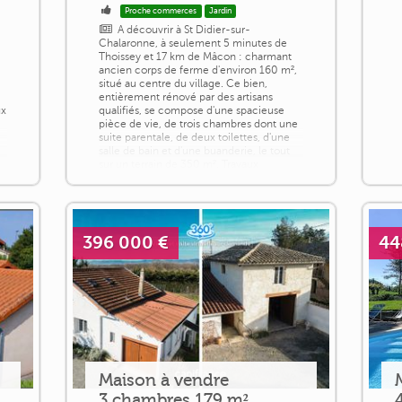
Proche commerces
Jardin
A découvrir à St Didier-sur-
Chalaronne, à seulement 5 minutes de
Thoissey et 17 km de Mâcon : charmant
ancien corps de ferme d'environ 160 m²,
situé au centre du village. Ce bien,
entièrement rénové par des artisans
ux
qualifiés, se compose d'une spacieuse
pièce de vie, de trois chambres dont une
suite parentale, de deux toilettes, d'une
salle de bain et d'une buanderie, le tout
sur un terrain de 350 m². Travaux
entrepris [...]
396 000 €
44
Maison à vendre
3 chambres 179 m²