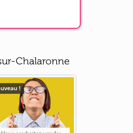
-sur-Chalaronne
uveau !