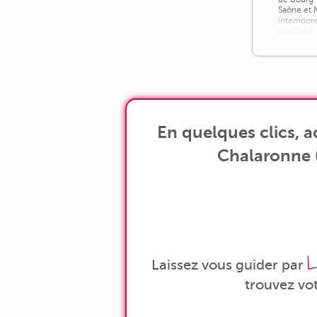
Saône et 
intempore
privilégié
cadre de v
grandes a
généreux e
En quelques clics, 
Chalaronne (
L
Laissez vous guider par
trouvez vo