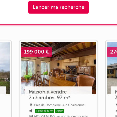
Lancer ma recherche
199 000 €
27
Maison à vendre
2 chambres 97 m²
Près de Dompierre-sur-Chalaronne
Séjour de 35 m²
Jardin
MOGNENEINS, venez découvrir cette