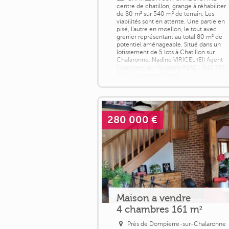
centre de chatillon, grange à réhabiliter
de 80 m² sur 540 m² de terrain. Les
viabilités sont en attente. Une partie en
pisé, l'autre en moellon, le tout avec
grenier représentant au total 80 m² de
potentiel aménageable. Situé dans un
lotissement de 5 lots à Chatillon sur
Chalaronne. Nadine VIRICEL (EI) Agent
Commercial - Numéro RSAC : 842 735
664 - Bourg en Bresse.
280 000 €
Maison a vendre
4 chambres 161 m²
Près de Dompierre-sur-Chalaronne