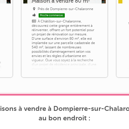
Maison a vendre 80 m²
Près de Dompierre-sur-Chalaronne
Proche commerces
À Châtillon-sur-Chalaronne,
découvrez cette grange entièrement à
réinventer, offrant un fort potentiel pour
un projet de rénovation sur mesure.
D'une surface d'environ 80 m², elle est
implantée sur une parcelle cadastrale de
540 m², laissant de nombreuses
possibilités d'aménagement selon vos
envies et les règles d'urbanisme en
vigueur. Que vous soyez à la recherche
u
d'un projet de résidence principale, d'une
e
maison de [...]
c
isons à vendre à Dompierre-sur-Chalaron
au bon endroit :