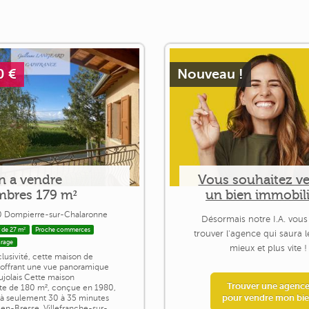
0 €
Nouveau !
n a vendre
Vous souhaitez v
mbres 179 m²
un bien immobili
 Dompierre-sur-Chalaronne
Désormais notre I.A. vous
 de 27 m²
Proche commerces
trouver l'agence qui saura 
rage
mieux et plus vite !
lusivité, cette maison de
 offrant une vue panoramique
ujolais Cette maison
Trouver une agenc
cte de 180 m², conçue en 1980,
pour vendre mon bi
e à seulement 30 à 35 minutes
en-Bresse, Villefranche-sur-