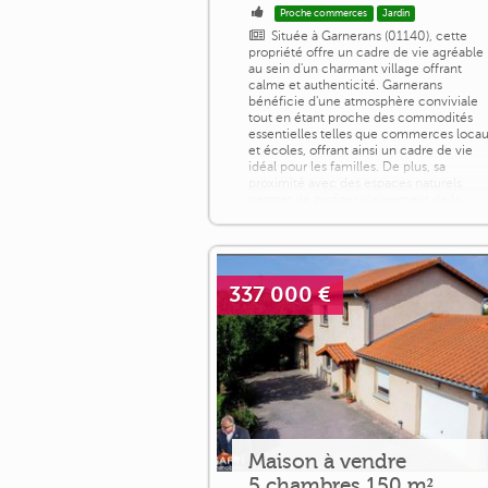
Proche commerces
Jardin
Située à Garnerans (01140), cette
propriété offre un cadre de vie agréable
au sein d'un charmant village offrant
calme et authenticité. Garnerans
bénéficie d'une atmosphère conviviale
tout en étant proche des commodités
essentielles telles que commerces loca
et écoles, offrant ainsi un cadre de vie
idéal pour les familles. De plus, sa
proximité avec des espaces naturels
permet de profiter pleinement de la
quiétude [...]
337 000 €
Maison à vendre
5 chambres 150 m²