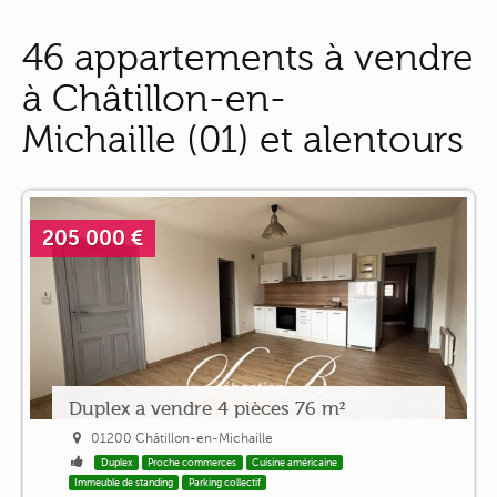
46 appartements à vendre
à Châtillon-en-
Michaille (01) et alentours
205 000 €
Duplex a vendre 4 pièces 76 m²
01200 Châtillon-en-Michaille
Duplex
Proche commerces
Cuisine américaine
Immeuble de standing
Parking collectif