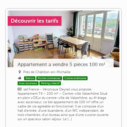
Découvrir les tarifs
Appartement a vendre 5 pièces 100 m²
Près de Châtillon-en-Michaille
Balcon
Proche commerces
Cuisine américaine
Avec ascenseur
Parking collectif
iad France - Véronique Deyrail vous propose:
Appartement T4 – 100 m² – Centre-ville Valserhône Situé
en plein cOEur du centre-ville de Valserhône, au 4ᵉ étage
avec ascenseur, ce bel appartement de 100 m² offre un
cadre de vie agréable et fonctionnel. Il se compose d'un
hall d'entrée, d'une buanderie, d'un WC indépendant, de
trois chambres, d'un bureau ainsi que d'une cuisine ouverte
sur un spacieux salon-séjour. Le [...]