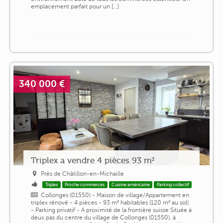
emplacement parfait pour un [...]
340 000 €
Triplex a vendre 4 pièces 93 m²
Près de Châtillon-en-Michaille
Triplex
Proche commerces
Cuisine américaine
Parking collectif
Collonges (01550) - Maison de village/Appartement en
triplex rénové - 4 pièces - 93 m² habitables (120 m² au sol)
- Parking privatif - A proximité de la frontière suisse Située à
deux pas du centre du village de Collonges (01550), à