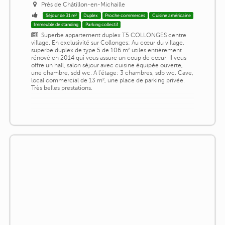
Près de Châtillon-en-Michaille
Séjour de 31 m²
Duplex
Proche commerces
Cuisine américaine
Immeuble de standing
Parking collectif
Superbe appartement duplex T5 COLLONGES centre
village. En exclusivité sur Collonges: Au cœur du village,
superbe duplex de type 5 de 106 m² utiles entièrement
rénové en 2014 qui vous assure un coup de cœur. Il vous
offre un hall, salon séjour avec cuisine équipée ouverte,
une chambre, sdd wc. A l'étage: 3 chambres, sdb wc. Cave,
local commercial de 13 m², une place de parking privée.
Très belles prestations.