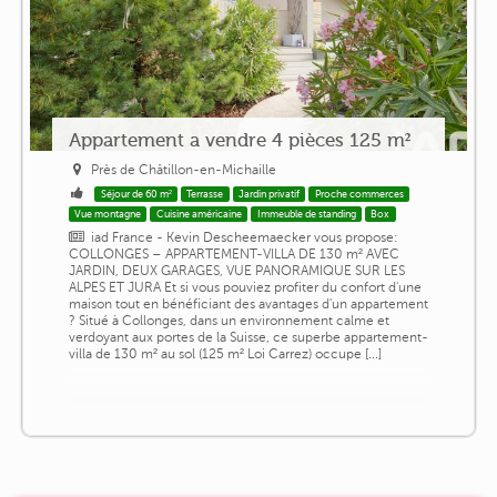
Appartement a vendre 4 pièces 125 m²
Près de Châtillon-en-Michaille
Séjour de 60 m²
Terrasse
Jardin privatif
Proche commerces
Vue montagne
Cuisine américaine
Immeuble de standing
Box
iad France - Kevin Descheemaecker vous propose:
COLLONGES – APPARTEMENT-VILLA DE 130 m² AVEC
JARDIN, DEUX GARAGES, VUE PANORAMIQUE SUR LES
ALPES ET JURA Et si vous pouviez profiter du confort d'une
maison tout en bénéficiant des avantages d'un appartement
? Situé à Collonges, dans un environnement calme et
verdoyant aux portes de la Suisse, ce superbe appartement-
villa de 130 m² au sol (125 m² Loi Carrez) occupe [...]