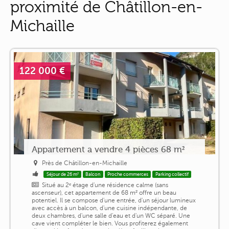
proximité de Châtillon-en-
Michaille
122 000 €
Appartement a vendre 4 pièces 68 m²
Près de Châtillon-en-Michaille
Séjour de 26 m²
Balcon
Proche commerces
Parking collectif
Situé au 2ᵉ étage d'une résidence calme (sans
ascenseur), cet appartement de 68 m² offre un beau
potentiel. Il se compose d'une entrée, d'un séjour lumineux
avec accès à un balcon, d'une cuisine indépendante, de
deux chambres, d'une salle d'eau et d'un WC séparé. Une
cave vient compléter le bien. Vous profiterez également