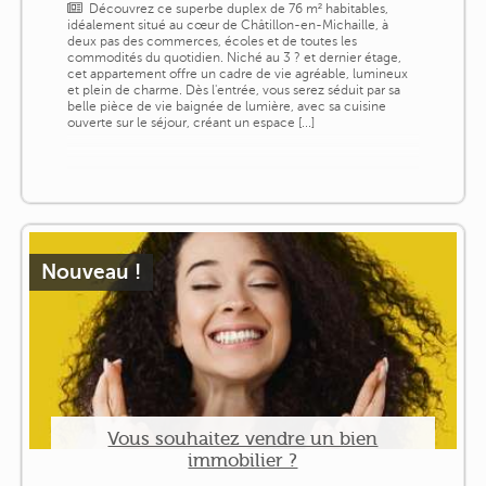
Découvrez ce superbe duplex de 76 m² habitables,
idéalement situé au cœur de Châtillon-en-Michaille, à
deux pas des commerces, écoles et de toutes les
commodités du quotidien. Niché au 3 ? et dernier étage,
cet appartement offre un cadre de vie agréable, lumineux
et plein de charme. Dès l'entrée, vous serez séduit par sa
belle pièce de vie baignée de lumière, avec sa cuisine
ouverte sur le séjour, créant un espace [...]
Nouveau !
Vous souhaitez vendre un bien
immobilier ?