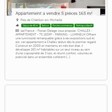
Appartement a vendre 5 pièces 163 m²
Près de Châtillon-en-Michaille
Séjour de 48 m²
Balcon
Proche commerces
Parking collectif
iad France - Florian Delage vous propose: CHALLEX -
APPARTEMENT - T5 163M² - PARKING - LUMINEUX Offrant
une luminosité remarquable grâce à ses expositions sud et
est, cet appartement à Challex séduit dès le premier regard.
Construit en 2000 et maintenu en très bon état, il
développe 163 m² habitables sur un seul niveau au sein
d'une copropriété de 3 lots, et réunit confort, volumes et
praticité dans un ensemble cohérent [...]