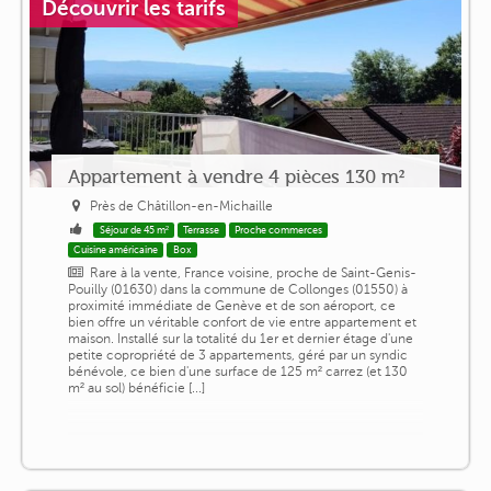
Découvrir les tarifs
Appartement à vendre 4 pièces 130 m²
Près de Châtillon-en-Michaille
Séjour de 45 m²
Terrasse
Proche commerces
Cuisine américaine
Box
Rare à la vente, France voisine, proche de Saint-Genis-
Pouilly (01630) dans la commune de Collonges (01550) à
proximité immédiate de Genève et de son aéroport, ce
bien offre un véritable confort de vie entre appartement et
maison. Installé sur la totalité du 1er et dernier étage d'une
petite copropriété de 3 appartements, géré par un syndic
bénévole, ce bien d'une surface de 125 m² carrez (et 130
m² au sol) bénéficie [...]