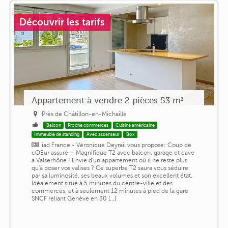
Découvrir les tarifs
Appartement à vendre 2 pièces 53 m²
Près de Châtillon-en-Michaille
Balcon
Proche commerces
Cuisine américaine
Immeuble de standing
Avec ascenseur
Box
iad France - Véronique Deyrail vous propose: Coup de
cOEur assuré – Magnifique T2 avec balcon, garage et cave
à Valserhône ! Envie d'un appartement où il ne reste plus
qu'à poser vos valises ? Ce superbe T2 saura vous séduire
par sa luminosité, ses beaux volumes et son excellent état.
Idéalement situé à 5 minutes du centre-ville et des
commerces, et à seulement 12 minutes à pied de la gare
SNCF reliant Genève en 30 [...]