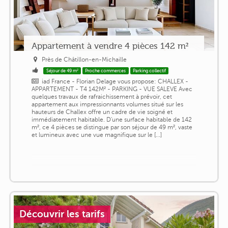
Appartement à vendre 4 pièces 142 m²
Près de Châtillon-en-Michaille
Séjour de 49 m²
Proche commerces
Parking collectif
iad France - Florian Delage vous propose: CHALLEX -
APPARTEMENT - T4 142M² - PARKING - VUE SALEVE Avec
quelques travaux de rafraichissement à prévoir, cet
appartement aux impressionnants volumes situé sur les
hauteurs de Challex offre un cadre de vie soigné et
immédiatement habitable. D'une surface habitable de 142
m², ce 4 pièces se distingue par son séjour de 49 m², vaste
et lumineux avec une vue magnifique sur le [...]
Découvrir les tarifs