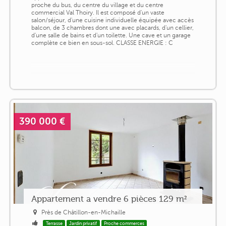
proche du bus, du centre du village et du centre
commercial Val Thoiry. Il est composé d'un vaste
salon/séjour, d'une cuisine individuelle équipée avec accès
balcon, de 3 chambres dont une avec placards, d'un cellier,
d'une salle de bains et d'un toilette. Une cave et un garage
complète ce bien en sous-sol. CLASSE ENERGIE : C
390 000 €
Appartement a vendre 6 pièces 129 m²
Près de Châtillon-en-Michaille
Terrasse
Jardin privatif
Proche commerces