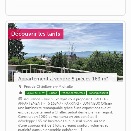
Découvrir les tarifs
Appartement a vendre 5 pièces 163 m²
Près de Châtillon-en-Michaille
Séjour de 48 m²
Balcon
Proche commerces
Parking collectif
iad France - Kevin Exbrayat vous propose: CHALLEX -
APPARTEMENT - T5 163M² - PARKING - LUMINEUX Offrant
une luminosité remarquable grâce à ses expositions sud et
est, cet appartement à Challex séduit dès le premier regard.
Construit en 2000 et maintenu en très bon état, il
développe 163 m² habitables sur un seul niveau au sein
d'une copropriété de 3 lots, et réunit confort, volumes et
praticité dans un ensemble cohérent [...]