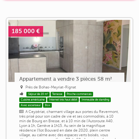
185 000 €
Appartement a vendre 3 pièces 58 m²
Près de Bohas-Meyriat-Rignat
Séjour de 20 m²
Terrasse
Proche commerces
Cuisine américaine
Internet très haut débit
Immeuble de standing
Avec ascenseur
Box
A Ceyzériat, charmant village aux portes du Revermont,
très prisé pour son cadre de vie et ses commodités, à 10
min de Bourg en Bresse, et à 10 min de l'Autoroute A40.
Lyon à 1h, Genève à 1h15. Au sein de la magnifique
résidence l'Ilot Bouvard en date de 2020, plein centre
village, au calme avec des espaces verts boisés, vous