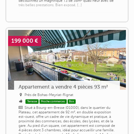
découvrirez un magnifique T3 de 58m² quasi neuf avec de
très belles prestations. Bien exposé, [...]
199 000 €
Appartement a vendre 4 pièces 93 m²
Près de Bohas-Meyriat-Rignat
Terrasse
Proche commerces
Box
Situé à Bourg-en-Bresse (01000), dans le quartier du
Plateau, cet appartement de 92 m², en double exposition
est-ouest, offre un cadre de vie dynamique et pratique, à
proximité des commerces, des écoles, des lycées, et de la
gare. Au pied d'un square, cet appartement est composé de
4 pièces dont 3 chambres, idéal pour accueillir une famille.