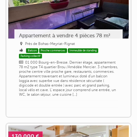
Appartement à vendre 4 pièces 78 m²
Près de Bohas-Meyriat-Rignat
Balcon
Proche commerces
Immeuble de standing
Parking collectif
01 000 Bourg-en-Bresse. Dernier étage, appartement
78 m2 type T4 quartier Brou /Amédée Mercier. 3 chambres,
proche centre ville proche gare, restaurants, commerces.
Appartement traversant et lumineux doté d'un balcon
loggia avec superbe vue dans résidence sécurisée (
digicode et double entrée ) avec parc et grand parking,
local vélo et cave. L' espace jour comprend une entrée, un
WC, le salon séjour, une cuisine [...]
130 000 €