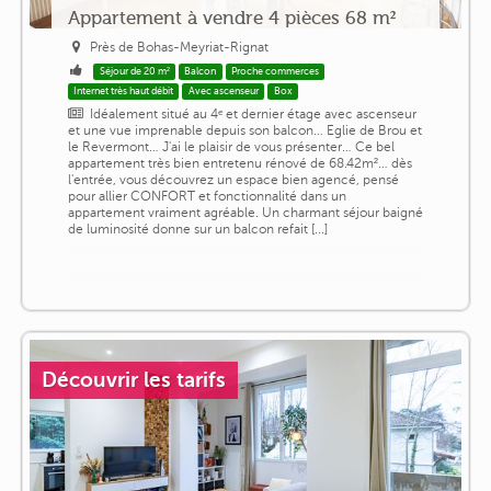
Appartement à vendre 4 pièces 68 m²
Près de Bohas-Meyriat-Rignat
Séjour de 20 m²
Balcon
Proche commerces
Internet très haut débit
Avec ascenseur
Box
Idéalement situé au 4ᵉ et dernier étage avec ascenseur
et une vue imprenable depuis son balcon… Eglie de Brou et
le Revermont… J'ai le plaisir de vous présenter… Ce bel
appartement très bien entretenu rénové de 68.42m²… dès
l'entrée, vous découvrez un espace bien agencé, pensé
pour allier CONFORT et fonctionnalité dans un
appartement vraiment agréable. Un charmant séjour baigné
de luminosité donne sur un balcon refait [...]
Découvrir les tarifs