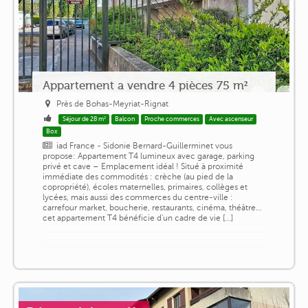
Appartement a vendre 4 pièces 75 m²
Près de Bohas-Meyriat-Rignat
Séjour de 28 m²
Balcon
Proche commerces
Avec ascenseur
Box
iad France - Sidonie Bernard-Guillerminet vous
propose: Appartement T4 lumineux avec garage, parking
privé et cave – Emplacement idéal ! Situé à proximité
immédiate des commodités : crèche (au pied de la
copropriété), écoles maternelles, primaires, collèges et
lycées, mais aussi des commerces du centre-ville :
carrefour market, boucherie, restaurants, cinéma, théâtre…
cet appartement T4 bénéficie d'un cadre de vie [...]