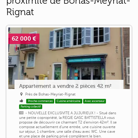
proximité de Bohas-Meyriat-
Rignat
62 000 €
Appartement a vendre 2 pièces 42 m²
Près de Bohas-Meyriat-Rignat
Proche commerces
Cuisine américaine
Avec ascenseur
Parking collectif
- NOUVELLE EXCLUSIVITE A JUJURIEUX ! - Situé dans
une petite copropriété, la REGIE GASC BATTISTELLA vous
propose de découvrir ce charmant T2 d'environ 42m². Il se
compose actuellement d'une entrée, une cuisine ouverte
sur séjour, 1 chambre, une salle d'eau avec WC. Une cave
et une place de parking privé complètent le bien.