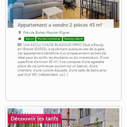
Appartement a vendre 2 pièces 43 m²
Près de Bohas-Meyriat-Rignat
Balcon
Proche commerces
Parking collectif
Une EXCLU CHLOE BLAIZOUD IMMO Situé à Bourg-
en-Bresse (01000), à seulement quelques pas de la gare,
cet appartement bénéficie d'un emplacement recherché,
idéal pour les actifs, les étudiants ou les investisseurs. D'une
superficie d'environ 43 m², il se compose d'une agréable
pièce de vie lumineuse ouvrant sur un balcon, d'une
chambre, d'une cuisine équipée, d'une salle de bains ainsi
que d'un WC indépendant. La [...]
Découvrir les tarifs