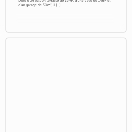
Doté d'un balcon terrasse de 16m², d'une cave de 14m² et
d'un garage de 30m², il [...]