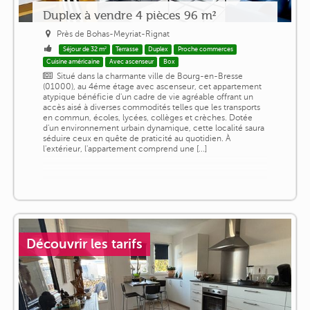
Duplex à vendre 4 pièces 96 m²
Près de Bohas-Meyriat-Rignat
Séjour de 32 m²
Terrasse
Duplex
Proche commerces
Cuisine américaine
Avec ascenseur
Box
Situé dans la charmante ville de Bourg-en-Bresse
(01000), au 4éme étage avec ascenseur, cet appartement
atypique bénéficie d'un cadre de vie agréable offrant un
accès aisé à diverses commodités telles que les transports
en commun, écoles, lycées, collèges et crèches. Dotée
d'un environnement urbain dynamique, cette localité saura
séduire ceux en quête de praticité au quotidien. À
l'extérieur, l'appartement comprend une [...]
Découvrir les tarifs