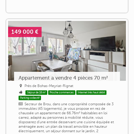
149 000 €
Appartement a vendre 4 pièces 70 m²
Près de Bohas-Meyriat-Rignat
Séjour de 18 m²
Proche commerces
Internet très haut débit
Parking collectif
Secteur de Brou, dans une copropriété composée de 3
immeubles (45 logements), je vous propose en rez de
chaussée un appartement de 66.76m² habitables en loi
carrez, adapté au personnes à mobilité réduite, vous
disposerez d'une entrée desservant une cuisine équipée et
aménagée avec un plan da travail amovible en hauteur
électriquement, un séjour donnant sur le jardin, 2