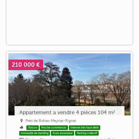
210 000 €
Appartement a vendre 4 pièces 104 m²
Près de Bohas-Meyriat-Rignat
Balcon
Proche commerces
Internet très haut débit
Immeuble de standing
Avec ascenseur
Parking collectif