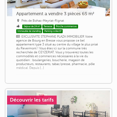
Appartement a vendre 3 pièces 65 m²
Près de Bohas-Meyriat-Rignat
Séjour de 24 m²
Terrasse
Proche commerces
Immeuble de standing
Parking collectif
EXCLUSIVITE STEPHANE PLAZA IMMOBILIER Votre
agence de Bourg en Bresse vous propose ce bel
appartement type 3 situé au centre du village le plus prisé
du Revermont ! Vous êtes ici sur la commune très
recherchée de CEYZERIAT. Vous y trouverez toutes les
commodités et commerces nécessaires à la vie du
quotidien : boulangeries, boucherie, magasin de
producteurs, restaurants, tabac/presse, pharmacie, pôle
médical. Depuis [...]
Découvrir les tarifs