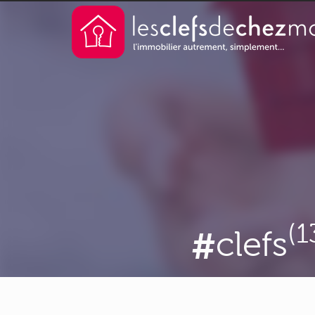
(1
clefs