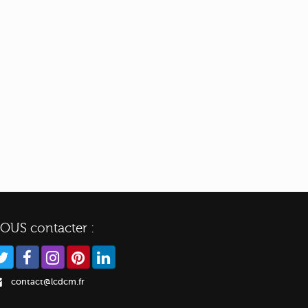
OUS contacter :
contact@lcdcm.fr