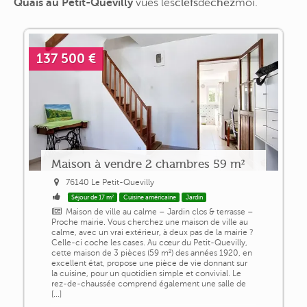
Quais au Petit-Quevilly
vues
les
clefs
de
chez
moi
.
137 500 €
Maison à vendre 2 chambres 59 m²
76140 Le Petit-Quevilly
Séjour de 17 m²
Cuisine américaine
Jardin
Maison de ville au calme – Jardin clos & terrasse –
Proche mairie. Vous cherchez une maison de ville au
calme, avec un vrai extérieur, à deux pas de la mairie ?
Celle-ci coche les cases. Au cœur du Petit-Quevilly,
cette maison de 3 pièces (59 m²) des années 1920, en
excellent état, propose une pièce de vie donnant sur
la cuisine, pour un quotidien simple et convivial. Le
rez-de-chaussée comprend également une salle de
[...]