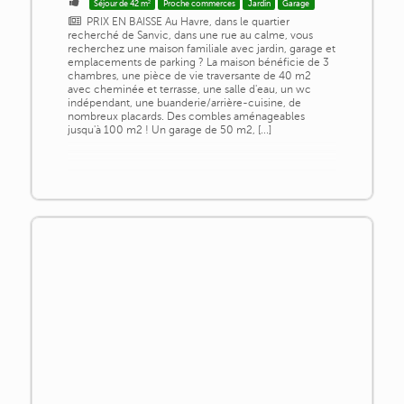
Séjour de 42 m²
Proche commerces
Jardin
Garage
PRIX EN BAISSE Au Havre, dans le quartier
recherché de Sanvic, dans une rue au calme, vous
recherchez une maison familiale avec jardin, garage et
emplacements de parking ? La maison bénéficie de 3
chambres, une pièce de vie traversante de 40 m2
avec cheminée et terrasse, une salle d'eau, un wc
indépendant, une buanderie/arrière-cuisine, de
nombreux placards. Des combles aménageables
jusqu'à 100 m2 ! Un garage de 50 m2, [...]