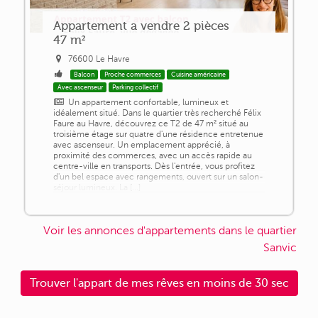
Appartement a vendre 2 pièces
47 m²
76600 Le Havre
Balcon
Proche commerces
Cuisine américaine
Avec ascenseur
Parking collectif
Un appartement confortable, lumineux et
idéalement situé. Dans le quartier très recherché Félix
Faure au Havre, découvrez ce T2 de 47 m² situé au
troisième étage sur quatre d'une résidence entretenue
avec ascenseur. Un emplacement apprécié, à
proximité des commerces, avec un accès rapide au
centre-ville en transports. Dès l'entrée, vous profitez
d'un bel espace avec rangements, ouvert sur un salon-
séjour lumineux. La [...]
Voir les annonces d'appartements dans le quartier
Sanvic
Trouver l'appart de mes rêves en moins de 30 sec