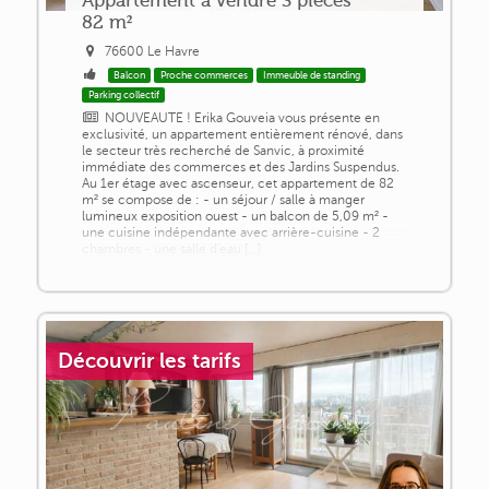
82 m²
76600 Le Havre
Balcon
Proche commerces
Immeuble de standing
Parking collectif
NOUVEAUTE ! Erika Gouveia vous présente en
exclusivité, un appartement entièrement rénové, dans
le secteur très recherché de Sanvic, à proximité
immédiate des commerces et des Jardins Suspendus.
Au 1er étage avec ascenseur, cet appartement de 82
m² se compose de : - un séjour / salle à manger
lumineux exposition ouest - un balcon de 5,09 m² -
une cuisine indépendante avec arrière-cuisine - 2
chambres - une salle d'eau [...]
Découvrir les tarifs