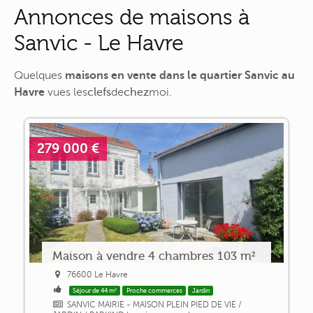
Annonces de maisons à
Sanvic - Le Havre
Quelques
maisons en vente dans le quartier Sanvic au
Havre
vues
les
clefs
de
chez
moi
.
279 000 €
Maison à vendre 4 chambres 103 m²
76600 Le Havre
Séjour de 44 m²
Proche commerces
Jardin
SANVIC MAIRIE - MAISON PLEIN PIED DE VIE /