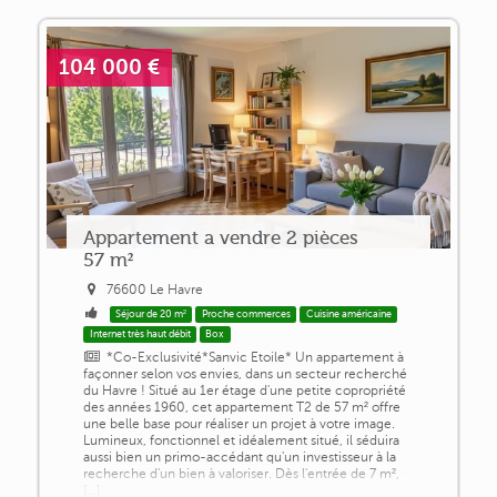
104 000 €
Appartement a vendre 2 pièces
57 m²
76600 Le Havre
Séjour de 20 m²
Proche commerces
Cuisine américaine
Internet très haut débit
Box
*Co-Exclusivité*Sanvic Etoile* Un appartement à
façonner selon vos envies, dans un secteur recherché
du Havre ! Situé au 1er étage d'une petite copropriété
des années 1960, cet appartement T2 de 57 m² offre
une belle base pour réaliser un projet à votre image.
Lumineux, fonctionnel et idéalement situé, il séduira
aussi bien un primo-accédant qu'un investisseur à la
recherche d'un bien à valoriser. Dès l'entrée de 7 m²,
[...]