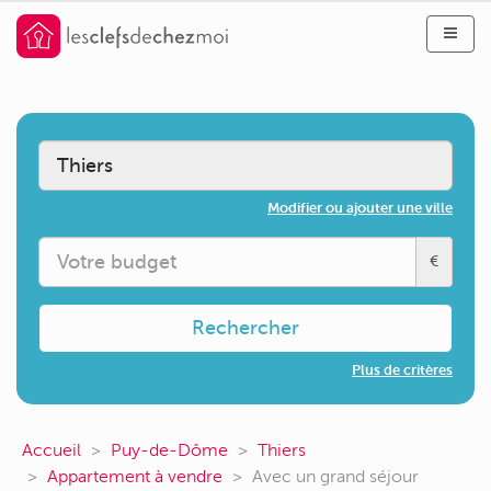
Modifier ou ajouter une ville
€
Rechercher
Plus de critères
Accueil
Puy-de-Dôme
Thiers
Appartement à vendre
Avec un grand séjour