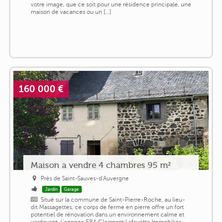
votre image, que ce soit pour une résidence principale, une
maison de vacances ou un [...]
160 000 €
Maison a vendre 4 chambres 95 m²
Près de Saint-Sauves-d'Auvergne
Jardin
Garage
Situé sur la commune de Saint-Pierre-Roche, au lieu-
dit Massagettes, ce corps de ferme en pierre offre un fort
potentiel de rénovation dans un environnement calme et
verdoyant. L'agence ERA Clermont Lafayette Immobilier