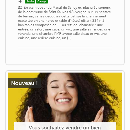
Jardin
Garage
En plein coeur du Massif du Sancy et, plus précisément,
de la commune de Saint Sauves d'Auvergne, sur un hectare
de terrain, venez découvrir cette bâtisse (anciennement
exploitée en chambres et table d'hôtes) offrant 234 m2
habitables composée de : - au rez-de-chaussée : une
entrée, un salon, une cave, un wc, une salle à manger, une
véranda, une chambre PMR avece salle d'eau et wc, une
cuisine, une arrière cuisine, un [...]
Nouveau !
Vous souhaitez vendre un bien