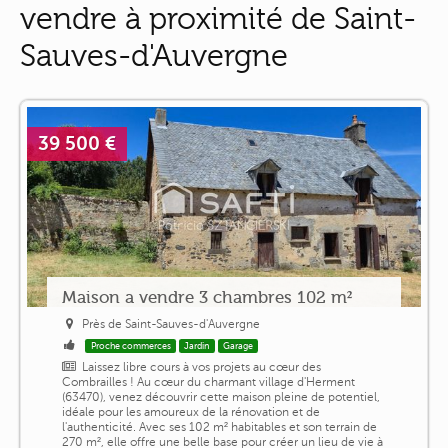
vendre à proximité de Saint-
Sauves-d'Auvergne
39 500 €
Maison a vendre 3 chambres 102 m²
Près de Saint-Sauves-d'Auvergne
Proche commerces
Jardin
Garage
Laissez libre cours à vos projets au cœur des
Combrailles ! Au cœur du charmant village d'Herment
(63470), venez découvrir cette maison pleine de potentiel,
idéale pour les amoureux de la rénovation et de
l'authenticité. Avec ses 102 m² habitables et son terrain de
270 m², elle offre une belle base pour créer un lieu de vie à