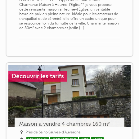
Charmante Maison à Heume-l'Église** je vous propose
cette ravissante maison à Heume-l'Église, un véritable
havre de paix en pleine nature. Idéale pour les amateurs de
tranquillité et de sérénité, elle offre un cadre unique pour
se ressourcer loin du tumulte de la ville. Charmante maison
de 80m² avec 2 chambres et jardin [...]
Découvrir les tarifs
Maison a vendre 4 chambres 160 m²
Près de Saint-Sauves-d'Auvergne
Séjour de 41 m²
Proche commerces
Jardin
Garage