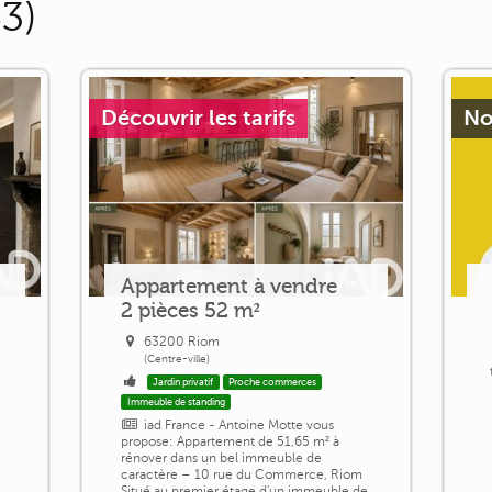
63)
Découvrir les tarifs
No
Appartement à vendre
2 pièces 52 m²
63200 Riom
(Centre-ville)
Jardin privatif
Proche commerces
Immeuble de standing
iad France - Antoine Motte vous
propose: Appartement de 51,65 m² à
rénover dans un bel immeuble de
m
caractère – 10 rue du Commerce, Riom
Situé au premier étage d'un immeuble de