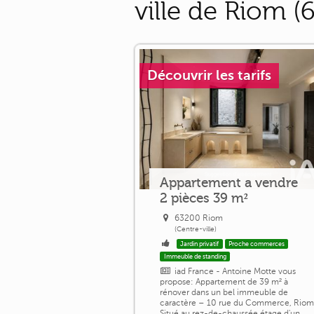
ville de Riom (
Découvrir les tarifs
Appartement a vendre
2 pièces 39 m²
63200 Riom
(Centre-ville)
Jardin privatif
Proche commerces
Immeuble de standing
iad France - Antoine Motte vous
propose: Appartement de 39 m² à
rénover dans un bel immeuble de
caractère – 10 rue du Commerce, Rio
Situé au rez-de-chaussée étage d'un