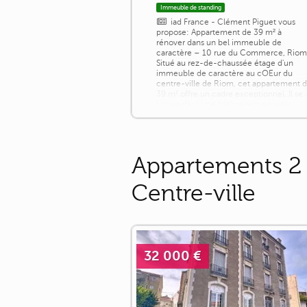
Immeuble de standing
iad France - Clément Piguet vous
propose: Appartement de 39 m² à
rénover dans un bel immeuble de
caractère – 10 rue du Commerce, Rio
Situé au rez-de-chaussée étage d'un
immeuble de caractère au cOEur du
centre-ville de Riom, cet appartement 
39 m² offre un cadre exceptionnel. Il se
trouve dans une bâtisse remarquable,
typique du patrimoine local, avec une
superbe cour intérieure en pierre de
Volvic, des vitraux [...]
Appartements 2 p
Centre-ville
32 000 €