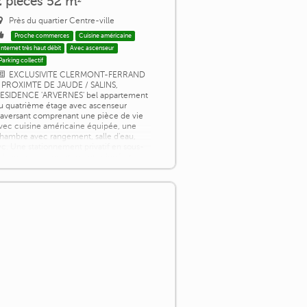
2 pièces 52 m²
Près du quartier Centre-ville
Proche commerces
Cuisine américaine
Internet très haut débit
Avec ascenseur
Parking collectif
EXCLUSIVITE CLERMONT-FERRAND
 PROXIMTE DE JAUDE / SALINS,
ESIDENCE 'ARVERNES' bel appartement
u quatrième étage avec ascenseur
raversant comprenant une pièce de vie
vec cuisine américaine équipée, une
hambre avec rangement, salle d'eau,
c. Une stationnement privatif en sous-
ol, une cave. appartement soigné et
ésidence bien ténue pas de travaux à
révoir, toutes commodités à proximité.
onoraires à la charge du [...]