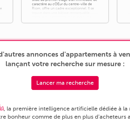
caractère au cOEur du centre-ville de
de
Riom, offre un cadre exceptionnel. Il se
trouve dans une bâtisse remarquable,
typique du patrimoine local, avec une
superbe cour intérieure en pierre de
Volvic, des vitraux anciens, un blason
sculpté et des [...]
d'autres annonces d'appartements à ven
lançant votre recherche sur mesure :
Lancer ma recherche
ia
, la première intelligence artificielle dédiée à l
tre bonheur comme de plus en plus d'acheteurs a