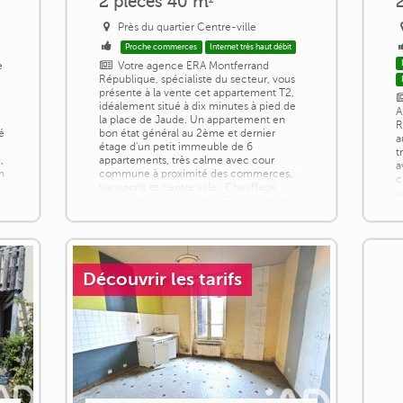
2 pièces 40 m²
Près du quartier Centre-ville
Proche commerces
Internet très haut débit
e
Votre agence ERA Montferrand
République, spécialiste du secteur, vous
présente à la vente cet appartement T2,
idéalement situé à dix minutes à pied de
A
,
la place de Jaude. Un appartement en
R
é
bon état général au 2ème et dernier
a
étage d'un petit immeuble de 6
t
,
appartements, très calme avec cour
a
n
commune à proximité des commerces,
c
transports et centre ville.. Chauffage
w
individuel double vitrage PVC. N'hésitez
s
pas à nous [...]
r
p
H
Découvrir les tarifs