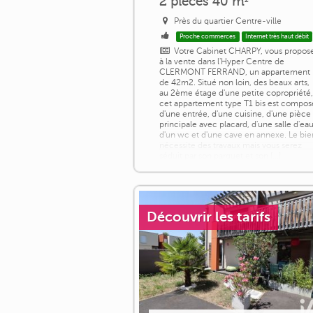
2 pièces 40 m²
Près du quartier Centre-ville
Proche commerces
Internet très haut débit
Votre Cabinet CHARPY, vous propos
à la vente dans l'Hyper Centre de
CLERMONT FERRAND, un appartement
de 42m2. Situé non loin, des beaux arts,
au 2ème étage d'une petite copropriété
cet appartement type T1 bis est compos
d'une entrée, d'une cuisine, d'une pièce
principale avec placard, d'une salle d'eau
d'un wc et d'une cave en annexe. Le bie
nécessite des travaux mais vous serez
séduit par son parquet et son [...]
Découvrir les tarifs