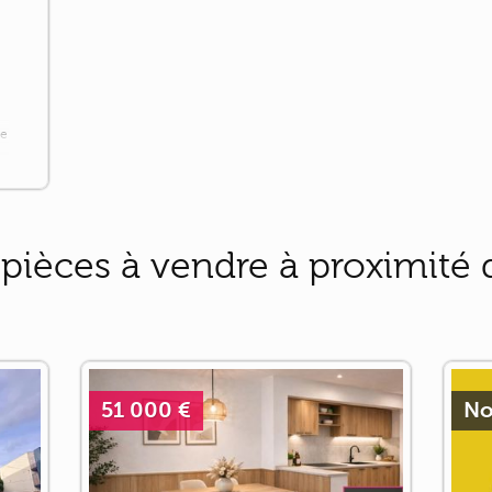
m
de
ièces à vendre à proximité d
51 000 €
No