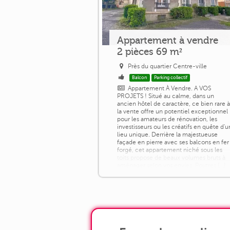
Appartement à vendre
2 pièces 69 m²
Près du quartier Centre-ville
Balcon
Parking collectif
Appartement À Vendre. A VOS
PROJETS ! Situé au calme, dans un
ancien hôtel de caractère, ce bien rare 
la vente offre un potentiel exceptionnel
pour les amateurs de rénovation, les
investisseurs ou les créatifs en quête d'u
lieu unique. Derrière la majestueuse
façade en pierre avec ses balcons en fer
forgé, cet appartement niché sous les
toits propose de beaux volumes bruts à
aménager selon vos envies. Poutres [...]