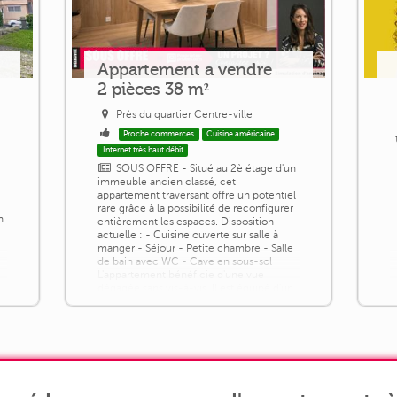
Appartement a vendre
2 pièces 38 m²
Près du quartier Centre-ville
Proche commerces
Cuisine américaine
Internet très haut débit
SOUS OFFRE - Situé au 2è étage d'un
à
immeuble ancien classé, cet
appartement traversant offre un potentiel
rare grâce à la possibilité de reconfigurer
n
entièrement les espaces. Disposition
actuelle : - Cuisine ouverte sur salle à
manger - Séjour - Petite chambre - Salle
de bain avec WC - Cave en sous-sol
L'appartement bénéficie d'une vue
dégagée sans vis-à-vis. Il est équipé d'un
chauffage électrique, de fenêtres en [...]