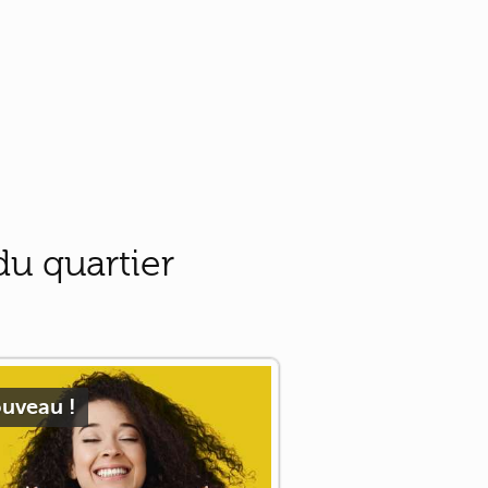
u quartier
uveau !