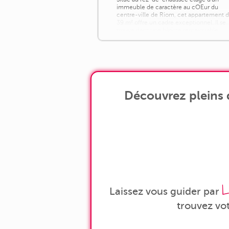
immeuble de caractère au cOEur du
centre-ville de Riom, cet appartement 
39 m² offre un cadre exceptionnel. Il se
trouve dans une bâtisse remarquable,
typique du patrimoine local, avec une
superbe cour intérieure en pierre de
Volvic, des vitraux [...]
Découvrez pleins 
L
Laissez vous guider par
trouvez vo