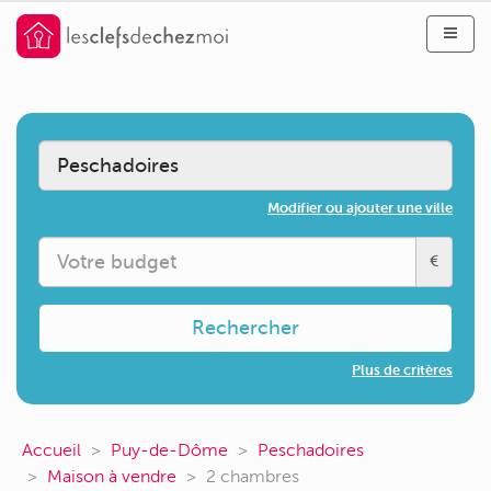
Modifier ou ajouter une ville
€
Rechercher
Plus de critères
Accueil
Puy-de-Dôme
Peschadoires
Maison à vendre
2 chambres