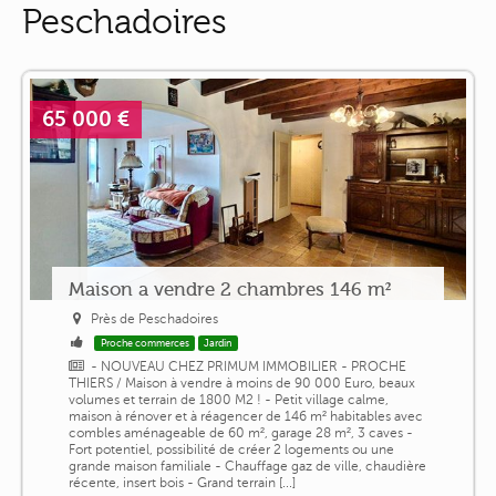
Peschadoires
65 000 €
Maison a vendre 2 chambres 146 m²
Près de Peschadoires
Proche commerces
Jardin
- NOUVEAU CHEZ PRIMUM IMMOBILIER - PROCHE
THIERS / Maison à vendre à moins de 90 000 Euro, beaux
volumes et terrain de 1800 M2 ! - Petit village calme,
maison à rénover et à réagencer de 146 m² habitables avec
combles aménageable de 60 m², garage 28 m², 3 caves -
Fort potentiel, possibilité de créer 2 logements ou une
grande maison familiale - Chauffage gaz de ville, chaudière
récente, insert bois - Grand terrain [...]