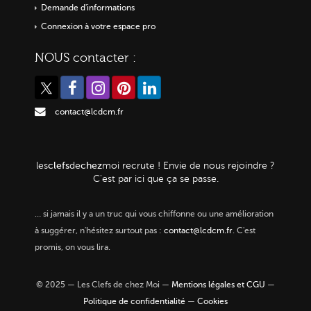
Demande d'informations
Connexion à votre espace pro
NOUS contacter :
contact@lcdcm.fr
clefs
chez
les
de
moi
recrute ! Envie de nous rejoindre ?
C'est par ici que ça se passe.
…
si jamais il y a un truc qui vous chiffonne ou une amélioration
à suggérer, n'hésitez surtout pas :
contact@lcdcm.fr
. C'est
promis, on vous lira.
© 2025 — Les Clefs de chez Moi —
Mentions légales et CGU
—
Politique de confidentialité
—
Cookies