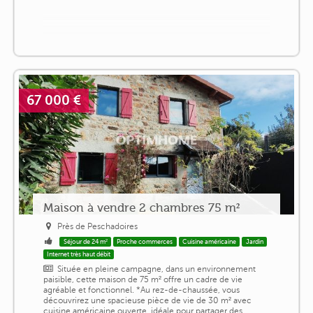
67 000 €
Maison à vendre 2 chambres 75 m²
Près de Peschadoires
Séjour de 24 m²
Proche commerces
Cuisine américaine
Jardin
Internet très haut débit
Située en pleine campagne, dans un environnement
paisible, cette maison de 75 m² offre un cadre de vie
agréable et fonctionnel. *Au rez-de-chaussée, vous
découvrirez une spacieuse pièce de vie de 30 m² avec
cuisine américaine ouverte, idéale pour partager des