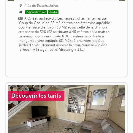
Près de Peschadoires
Séjour de 31 m²
Jardin
A Orléat, au lieu-dit 'Les Faures ', charmante maison
'Coup de Coeur' de 82 M2 en trés bon état avec agréable
cour/terrasse d'environ 30 M2 et parcelle de jardin non
attenante de 320 M2 se situant à 40 mêtres de la maison.
La maison comprend : -Au RDC : entrée salon/salle à
manger/cuisine équipée (31 M2) +1 chambre + piéce
'jardin d'hiver ' donnant accès à la cour/terrasse + piéce
remise. -A l'Etage : palier/dressing + 1 [...]
Découvrir les tarifs