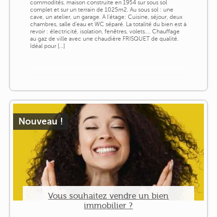
commodités, maison construite en 1954 sur sous sol
complet et sur un terrain de 1025m2. Au sous sol : une
cave, un atelier, un garage. A l'étage: Cuisine, séjour, deux
chambres, salle d'eau et WC séparé. La totalité du bien est à
revoir : électricité, isolation, fenêtres, volets.... Chauffage
au gaz de ville avec une chaudière FRISQUET de qualité.
Idéal pour [...]
Nouveau !
Vous souhaitez vendre un bien
immobilier ?