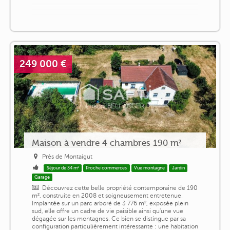
249 000 €
Maison à vendre 4 chambres 190 m²
Près de Montaigut
Séjour de 34 m²
Proche commerces
Vue montagne
Jardin
Garage
Découvrez cette belle propriété contemporaine de 190
m², construite en 2008 et soigneusement entretenue.
Implantée sur un parc arboré de 3 776 m², exposée plein
sud, elle offre un cadre de vie paisible ainsi qu'une vue
dégagée sur les montagnes. Ce bien se distingue par sa
configuration particulièrement intéressante : une habitation