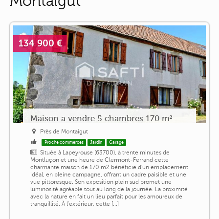
Montaigut
134 900 €
Maison a vendre 5 chambres 170 m²
Près de Montaigut
Proche commerces
Jardin
Garage
Située à Lapeyrouse (63700), à trente minutes de
Montluçon et une heure de Clermont-Ferrand cette
charmante maison de 170 m2 bénéficie d'un emplacement
idéal, en pleine campagne, offrant un cadre paisible et une
vue pittoresque. Son exposition plein sud promet une
luminosité agréable tout au long de la journée. La proximité
avec la nature en fait un lieu parfait pour les amoureux de
tranquillité. À l'extérieur, cette [...]