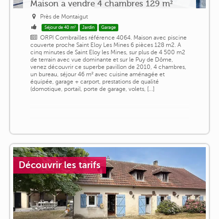
Maison a vendre 4 chambres 129 m²
Près de Montaigut
Séjour de 40 m²
Jardin
Garage
ORPI Combrailles référence 4064. Maison avec piscine
couverte proche Saint Eloy Les Mines 6 pièces 128 m2. A
cinq minutes de Saint Eloy les Mines, sur plus de 4 500 m2
de terrain avec vue dominante et sur le Puy de Dôme,
venez découvrir ce superbe pavillon de 2010, 4 chambres,
un bureau, séjour 46 m² avec cuisine aménagée et
équipée, garage + carport, prestations de qualité
(domotique, portail, porte de garage, volets, [...]
Découvrir les tarifs