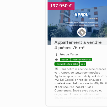
197 950 €
Appartement a vendre
4 pièces 76 m²
Près de Marsat
Balcon
Proche commerces
Internet très haut débit
Box
Dans petite résidence avec espaces
vert. A prox. de toutes commodités.
Agréable appartement de type 4 de 76.5
m2 (Loi Carrez) en rez-de-chaussée
surélevé avec balcon, cave (no4G/ Bât G
et box sécurisé (no14/I / Bât I).
Comprenant: Entrée avec placard et
dégagement, cuisine entièrement
équipée donnant sur balcon, salon/séjou
sur balcon (Sud) avec vue sans vis à vis,
deux chambres, dressing, salle d'eau et