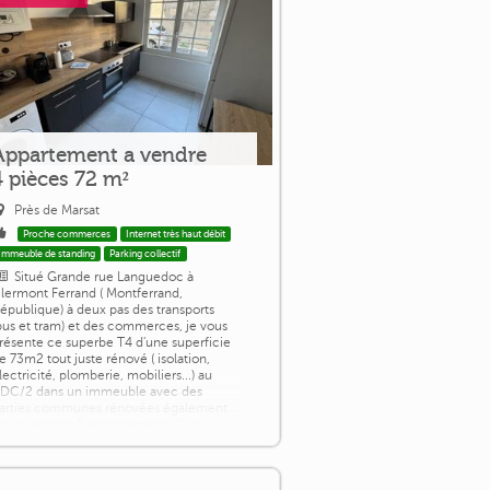
Appartement a vendre
4 pièces 72 m²
Près de Marsat
Proche commerces
Internet très haut débit
Immeuble de standing
Parking collectif
Situé Grande rue Languedoc à
lermont Ferrand ( Montferrand,
épublique) à deux pas des transports
bus et tram) et des commerces, je vous
résente ce superbe T4 d'une superficie
e 73m2 tout juste rénové ( isolation,
lectricité, plomberie, mobiliers...) au
DC/2 dans un immeuble avec des
arties communes rénovées également
e seulement 5 appartements. Il se
ompose ainsi: 1 entrée avec interphone
t placard dressing, 1 [...]