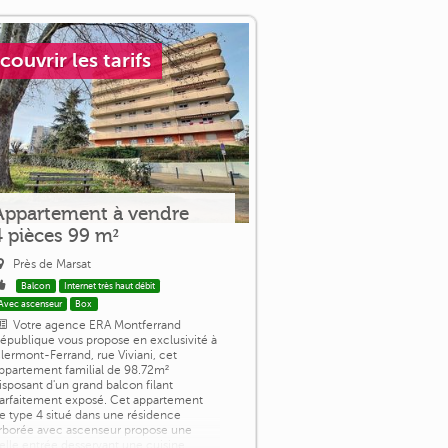
couvrir les tarifs
Appartement à vendre
4 pièces 99 m²
Près de Marsat
Balcon
Internet très haut débit
Avec ascenseur
Box
Votre agence ERA Montferrand
épublique vous propose en exclusivité à
lermont-Ferrand, rue Viviani, cet
ppartement familial de 98.72m²
isposant d'un grand balcon filant
arfaitement exposé. Cet appartement
e type 4 situé dans une résidence
rborée avec ascenseur propose une
elle entrée desservant une cuisine