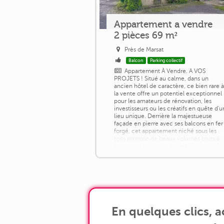
Appartement a vendre
2 pièces 69 m²
Près de Marsat
Balcon
Parking collectif
Appartement À Vendre. A VOS
PROJETS ! Situé au calme, dans un
ancien hôtel de caractère, ce bien rare 
la vente offre un potentiel exceptionnel
pour les amateurs de rénovation, les
investisseurs ou les créatifs en quête d'u
lieu unique. Derrière la majestueuse
façade en pierre avec ses balcons en fer
forgé, cet appartement niché sous les
toits propose de beaux volumes bruts à
aménager selon vos envies. Poutres [...]
En quelques clics, 