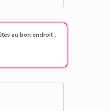
ménagée avec cellier, un vaste salon
aigné de lumière, trois chambres
onfortables, un grand dressing très [...]
tes au bon endroit :