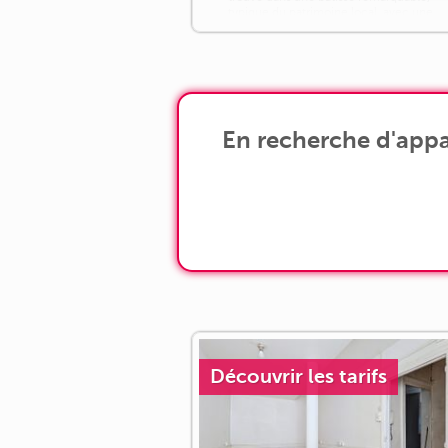
typique du patrimoine local, avec une
superbe cour intérieure en pierre de
Volvic, des vitraux [...]
En recherche d'appa
Découvrir les tarifs