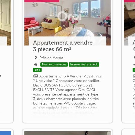
Appartement a vendre
3 pièces 66 m²
Près de Marsat
Proche commerces
Internet très haut débit
Box
e
Appartement T3 À Vendre. Plus d'infos
? Une visite ? Contactez votre conseiller
C
David DOS SANTOS O6.68.99.O6.21
R
EXCLUSIVITÉ Votre agence Orpi GACI
(
vous présente cet appartement de Type
p
3, deux chambres avec placards, en très
d
bon état. Fenêtres PVC double vitrage,
é
cuisine équipée. Les + : - Très bon état,
R
aménageable de suite - Traversant et
p
lumineux - Garage privé et
d
stationnement gratuit autour - Très bon
c
rapport [...]
e