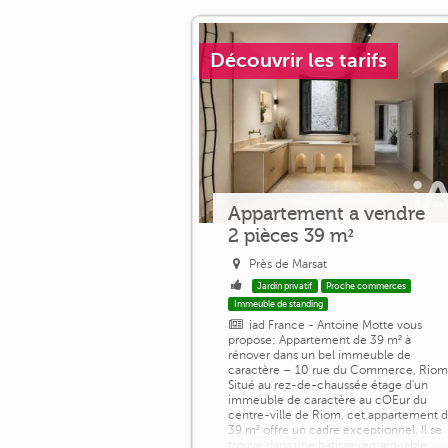
WC [...]
Découvrir les tarifs
Appartement a vendre
2 pièces 39 m²
Près de Marsat
Jardin privatif
Proche commerces
Immeuble de standing
iad France - Antoine Motte vous
propose: Appartement de 39 m² à
rénover dans un bel immeuble de
caractère – 10 rue du Commerce, Rio
Situé au rez-de-chaussée étage d'un
immeuble de caractère au cOEur du
centre-ville de Riom, cet appartement 
39 m² offre un cadre exceptionnel. Il se
trouve dans une bâtisse remarquable,