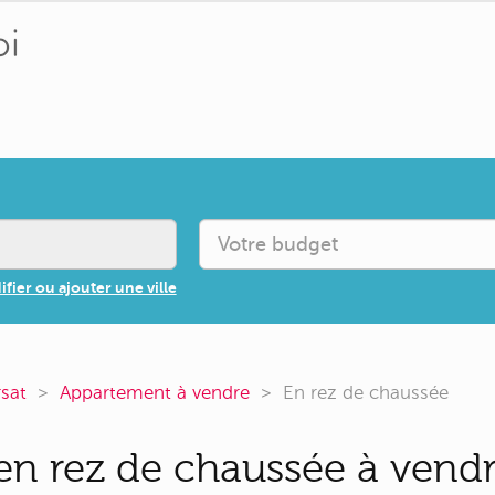
fier ou ajouter une ville
sat
Appartement à vendre
En rez de chaussée
n rez de chaussée à vendre