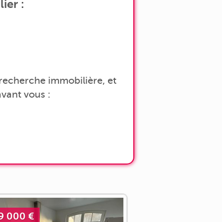
ier :
a recherche immobilière, et
vant vous :
9 000 €