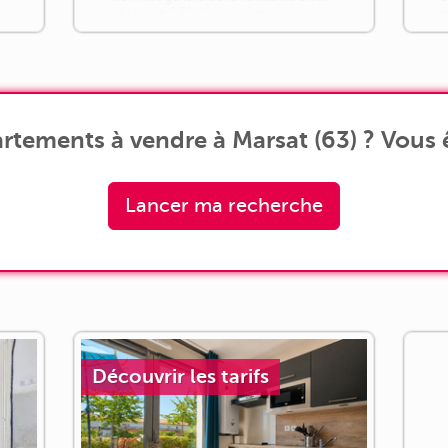
de plus de 9,3%. Vous souhaitez vous
a
construire un patrimoine sécurisé [...]
b
c
rtements à vendre à Marsat (63) ? Vous ê
Lancer ma recherche
Découvrir les tarifs