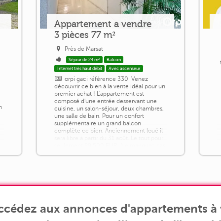
Appartement a vendre
3 pièces 77 m²
Près de Marsat
Séjour de 24 m²
Balcon
Internet très haut débit
Avec ascenseur
orpi gaci référence 330. Venez
à
découvrir ce bien à la vente idéal pour un
premier achat ! L'appartement est
composé d'une entrée desservant une
n
cuisine, un salon-séjour, deux chambres,
une salle de bain. Pour un confort
supplémentaire un grand balcon
complète ce bien. Anciennement loué il
sera libre à partir du 31 août. Le tout pour
seulement 89 500 EUR. Ne manquez pas
cette opportunité exceptionnelle.
Contactez-nous au [...]
accédez aux annonces d'appartements à 