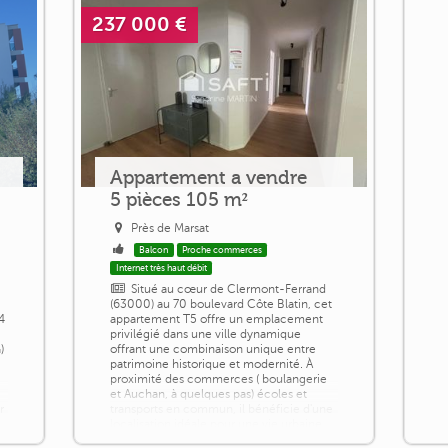
237 000 €
Appartement a vendre
5 pièces 105 m²
Près de Marsat
Balcon
Proche commerces
Internet très haut débit
Situé au cœur de Clermont-Ferrand
(63000) au 70 boulevard Côte Blatin, cet
4
appartement T5 offre un emplacement
privilégié dans une ville dynamique
)
offrant une combinaison unique entre
patrimoine historique et modernité. À
proximité des commerces ( boulangerie
et Auchan, à quelques pas) écoles et
r
transports en commun, il bénéficie d'une
localisation idéale pour une vie urbaine
pratique. Les espaces verts et parcs [...]