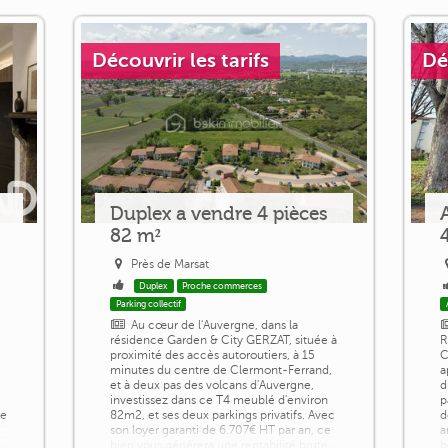
Découvrir les tarifs
Dé
Duplex a vendre 4 pièces
82 m²
Près de Marsat
Duplex
Proche commerces
Parking collectif
Au cœur de l'Auvergne, dans la
résidence Garden & City GERZAT, située à
R
proximité des accès autoroutiers, à 15
C
m
minutes du centre de Clermont-Ferrand,
a
et à deux pas des volcans d'Auvergne,
d
investissez dans ce T4 meublé d'environ
p
de
82m2, et ses deux parkings privatifs. Avec
d
son loyer garanti de 6.707€ HT par an, ce
a
bien vous générera une rentabilité brute
b