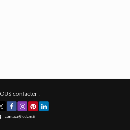
OUS contacter :
contact@lcdcm.fr