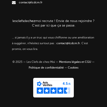
contact@lcdcm.fr
clefs
chez
les
de
moi
recrute ! Envie de nous rejoindre ?
C'est par ici que ça se passe.
…
si jamais il y a un truc qui vous chiffonne ou une amélioration
à suggérer, n'hésitez surtout pas :
contact@lcdcm.fr
. C'est
promis, on vous lira.
© 2025 — Les Clefs de chez Moi —
Mentions légales et CGU
—
Politique de confidentialité
—
Cookies