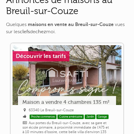
Breuil-sur-Couze
Quelques
maisons en vente au Breuil-sur-Couze
vues
sur
les
clefs
de
chez
moi
.
Découvrir les tarifs
Maison a vendre 4 chambres 135 m²
63340 Le Breuil-sur-Couze
Proche commerces
Cuisine américaine
Jardin
Garage
Aux portes du Breuil-sur-Couze, avec sa gare et
son école primaire, à proximité immédiate de l'A75 et
à 10 minutes d'Issoire, cette belle villa d'environ 135