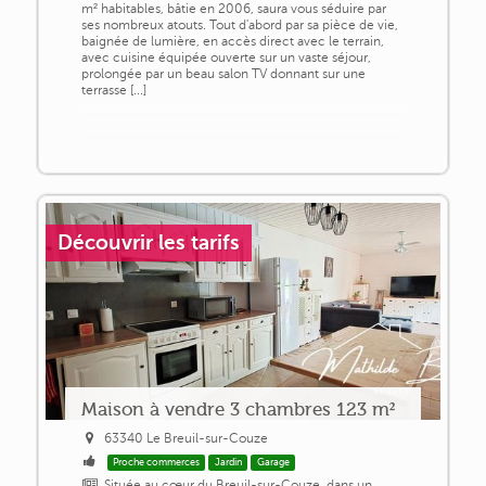
m² habitables, bâtie en 2006, saura vous séduire par
ses nombreux atouts. Tout d'abord par sa pièce de vie,
baignée de lumière, en accès direct avec le terrain,
avec cuisine équipée ouverte sur un vaste séjour,
prolongée par un beau salon TV donnant sur une
terrasse [...]
Découvrir les tarifs
Maison à vendre 3 chambres 123 m²
63340 Le Breuil-sur-Couze
Proche commerces
Jardin
Garage
Située au cœur du Breuil-sur-Couze, dans un