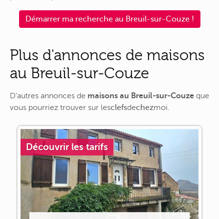
Démarrer ma recherche au Breuil-sur-Couze !
Plus d'annonces de maisons
au Breuil-sur-Couze
D'autres annonces de
maisons au Breuil-sur-Couze
que
vous pourriez trouver sur
les
clefs
de
chez
moi
.
Découvrir les tarifs