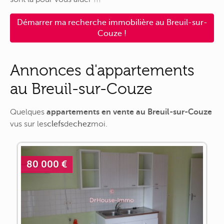
Démarrer ma recherche immobilière au Breuil-sur-
Couze !
Annonces d'appartements
au Breuil-sur-Couze
Quelques
appartements en vente au Breuil-sur-Couze
vus sur
les
clefs
de
chez
moi
.
80 000 €