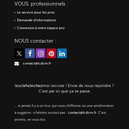
VOUS, professionnels :
Le service pour les pros
Demande d'informations
Connexion à votre espace pro
NOUS contacter :
contact@lcdcm.fr
clefs
chez
les
de
moi
recrute ! Envie de nous rejoindre ?
C'est par ici que ça se passe.
…
si jamais il y a un truc qui vous chiffonne ou une amélioration
à suggérer, n'hésitez surtout pas :
contact@lcdcm.fr
. C'est
promis, on vous lira.