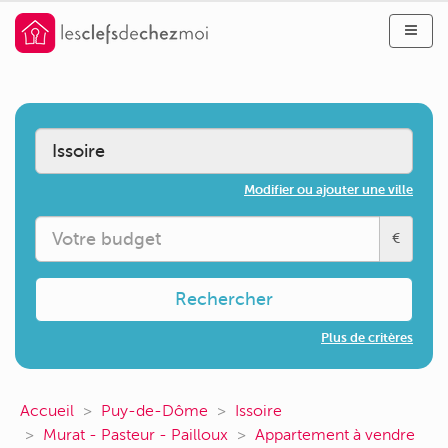
Modifier ou ajouter une ville
€
Rechercher
Plus de critères
Accueil
Puy-de-Dôme
Issoire
Murat - Pasteur - Pailloux
Appartement à vendre