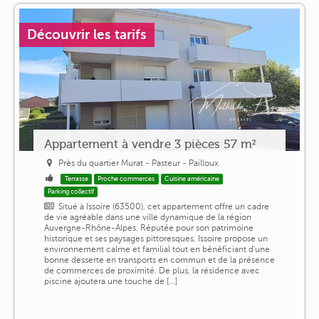
Découvrir les tarifs
Appartement à vendre 3 pièces 57 m²
Près du quartier Murat - Pasteur - Pailloux
Terrasse
Proche commerces
Cuisine américaine
Parking collectif
Situé à Issoire (63500), cet appartement offre un cadre
de vie agréable dans une ville dynamique de la région
Auvergne-Rhône-Alpes. Réputée pour son patrimoine
historique et ses paysages pittoresques, Issoire propose un
environnement calme et familial tout en bénéficiant d'une
bonne desserte en transports en commun et de la présence
de commerces de proximité. De plus, la résidence avec
piscine ajoutera une touche de [...]