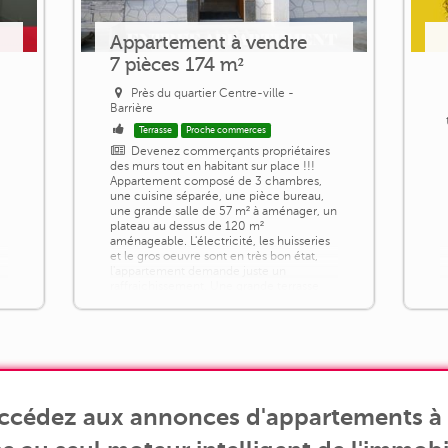
Appartement à vendre
7 pièces 174 m²
Près du quartier Centre-ville -
Barrière
Terrasse
Proche commerces
Devenez commerçants propriétaires
des murs tout en habitant sur place !!!
Appartement composé de 3 chambres,
une cuisine séparée, une pièce bureau,
une grande salle de 57 m² à aménager, un
plateau au dessus de 120 m²
aménageable. L'électricité, les huisseries
et le gros oeuvre sont en très bon état,
l'appartement demande juste un
raffraichissement. Une grande terrasse
(80m²) avec vue sur le Lembronet
complète le bien. Au [...]
accédez aux annonces d'appartements à v