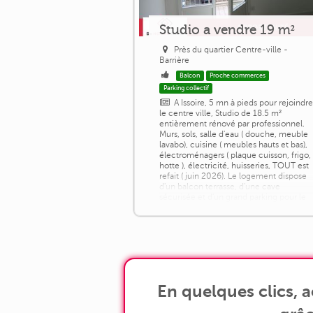
Studio a vendre 19 m²
Près du quartier Centre-ville -
Barrière
Balcon
Proche commerces
Parking collectif
A Issoire, 5 mn à pieds pour rejoindre
le centre ville, Studio de 18.5 m²
entièrement rénové par professionnel.
Murs, sols, salle d'eau ( douche, meuble
lavabo), cuisine ( meubles hauts et bas),
électroménagers ( plaque cuisson, frigo,
hotte ), électricité, huisseries, TOUT est
refait ( juin 2026). Le logement dispose
d'un balcon terrasse, d'une cave
sécurisée et d'un grand parking pour le
stationnement. Chauffage et eau [...]
En quelques clics, 