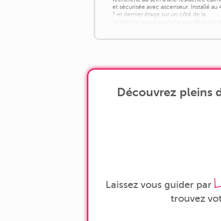
et sécurisée avec ascenseur. Installé au 
? et dernier étage sur un côté de la
résidence, il profite d'une vue dégagée 
d'une luminosité exceptionnelle, avec
l'avantage très appréciable de n'avoir
aucun voisin au-dessus. Côté extérieur,
un grand [...]
Découvrez pleins d
L
Laissez vous guider par
trouvez vo