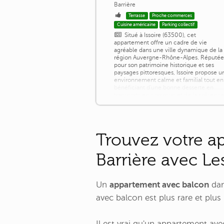
Barrière
Terrasse
Proche commerces
Cuisine américaine
Parking collectif
Situé à Issoire (63500), cet
appartement offre un cadre de vie
agréable dans une ville dynamique de la
région Auvergne-Rhône-Alpes. Réputé
pour son patrimoine historique et ses
paysages pittoresques, Issoire propose u
environnement calme et familial tout en
bénéficiant d'une bonne desserte en
transports en commun et de la présenc
de commerces de proximité. De plus, la
résidence avec piscine ajoutera une
touche de [...]
Trouvez votre ap
Barrière avec Le
Un
appartement avec balcon
dan
avec balcon est plus rare et plus
Il est vrai qu'un appartement ave