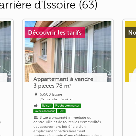
arrière d'Issoire (63)
Découvrir les tarifs
No
Appartement à vendre
3 pièces 78 m²
63500 Issoire
(Centre-ville - Barrière)
Balcon
Proche commerces
Avec ascenseur
Box
Situé à proximité immédiate du
,
centre-ville et de toutes les commodités,
cet appartement bénéficie d'un
emplacement particulièrement
e
recherché au sein d'une résidence calme