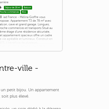
arrière
Séjour de 28 m²
Balcon
Proche commerces
Box
iad France - Mélina Gioffre vous
ropose: Appartement T3 de 78 m² avec
alcon, cave et grand garage. Longues,
roche commerces et transports Situé au
ème étage d'une résidence sécurisée,
et appartement spacieux offre un cadre
e vie agréable et lumineux. Construit en
973, il bénéficie de plusieurs
méliorations récentes au sein de la
opropriété, notamment l'isolation
xtérieure de l'immeuble, apportant un
eilleur [...]
re-ville -
re un petit bijou. Un appartement
soit plus élevé.
isée, un coin dédié à la détente,