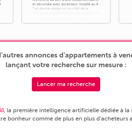
4
et sécurisée avec ascenseur. Installé au 4
? et dernier étage sur un côté de la
et
résidence, il profite d'une vue dégagée et
d'une luminosité exceptionnelle, avec
l'avantage très appréciable de n'avoir
aucun voisin au-dessus. Côté extérieur,
un grand [...]
'autres annonces d'appartements à vendr
lançant votre recherche sur mesure :
Lancer ma recherche
ia
, la première intelligence artificielle dédiée à l
tre bonheur comme de plus en plus d'acheteurs a