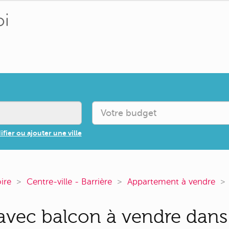
fier ou ajouter une ville
oire
Centre-ville - Barrière
Appartement à vendre
vec balcon à vendre dans 