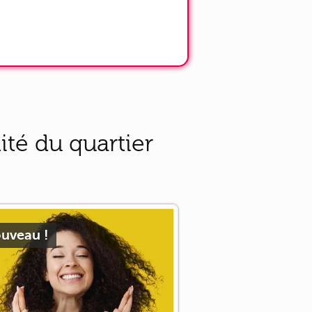
té du quartier
uveau !