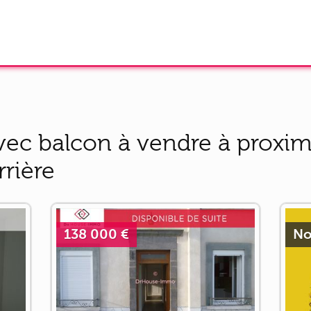
ec balcon à vendre à proximi
rrière
138 000 €
No