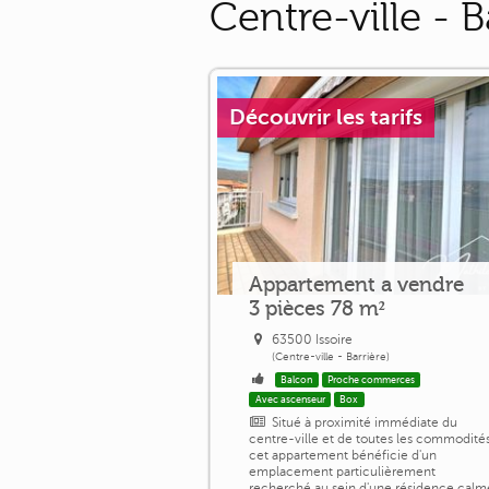
Centre-ville - B
Découvrir les tarifs
Appartement a vendre
3 pièces 78 m²
63500 Issoire
(Centre-ville - Barrière)
Balcon
Proche commerces
Avec ascenseur
Box
Situé à proximité immédiate du
centre-ville et de toutes les commodités
cet appartement bénéficie d'un
emplacement particulièrement
recherché au sein d'une résidence calm