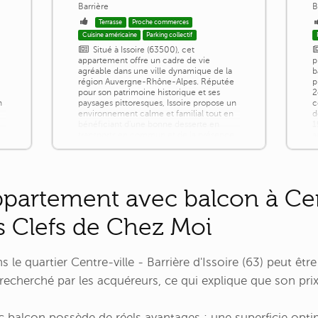
Barrière
B
Terrasse
Proche commerces
Cuisine américaine
Parking collectif
Situé à Issoire (63500), cet
appartement offre un cadre de vie
p
agréable dans une ville dynamique de la
b
e
région Auvergne-Rhône-Alpes. Réputée
p
pour son patrimoine historique et ses
2
n
paysages pittoresques, Issoire propose un
c
environnement calme et familial tout en
d
bénéficiant d'une bonne desserte en
1
e
transports en commun et de la présence
a
de commerces de proximité. De plus, la
c
résidence avec piscine ajoutera une
e
touche de [...]
m
partement avec balcon à Cent
s Clefs de Chez Moi
s le quartier Centre-ville - Barrière d'Issoire (63) peut êt
 recherché par les acquéreurs, ce qui explique que son prix 
c balcon possède de réels avantages : une superficie optim