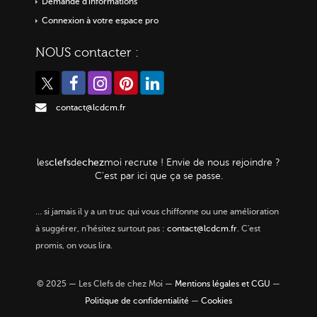
Demande d'informations
Connexion à votre espace pro
NOUS contacter :
contact@lcdcm.fr
clefs
chez
les
de
moi
recrute ! Envie de nous rejoindre ?
C'est par ici que ça se passe.
…
si jamais il y a un truc qui vous chiffonne ou une amélioration
à suggérer, n'hésitez surtout pas :
contact@lcdcm.fr
. C'est
promis, on vous lira.
© 2025 — Les Clefs de chez Moi —
Mentions légales et CGU
—
Politique de confidentialité
—
Cookies