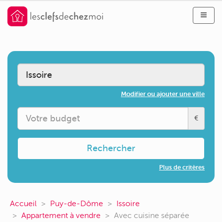
Modifier ou ajouter une ville
€
Rechercher
Plus de critères
Accueil
Puy-de-Dôme
Issoire
Appartement à vendre
Avec cuisine séparée