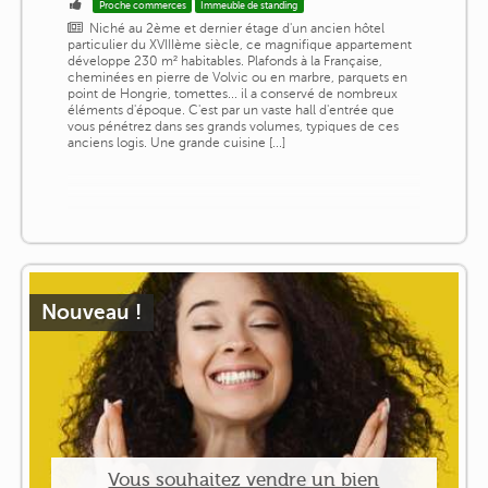
Proche commerces
Immeuble de standing
Niché au 2ème et dernier étage d'un ancien hôtel
particulier du XVIIIème siècle, ce magnifique appartement
développe 230 m² habitables. Plafonds à la Française,
cheminées en pierre de Volvic ou en marbre, parquets en
point de Hongrie, tomettes... il a conservé de nombreux
éléments d'époque. C'est par un vaste hall d'entrée que
vous pénétrez dans ses grands volumes, typiques de ces
anciens logis. Une grande cuisine [...]
Nouveau !
Vous souhaitez vendre un bien