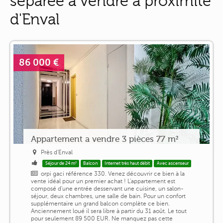
séparée à vendre à proximité
d'Enval
86 000 €
Appartement a vendre 3 pièces 77 m²
Près d'Enval
Séjour de 24 m²
Balcon
Internet très haut débit
Avec ascenseur
orpi gaci référence 330. Venez découvrir ce bien à la
vente idéal pour un premier achat ! L'appartement est
composé d'une entrée desservant une cuisine, un salon-
séjour, deux chambres, une salle de bain. Pour un confort
supplémentaire un grand balcon complète ce bien.
Anciennement loué il sera libre à partir du 31 août. Le tout
pour seulement 89 500 EUR. Ne manquez pas cette