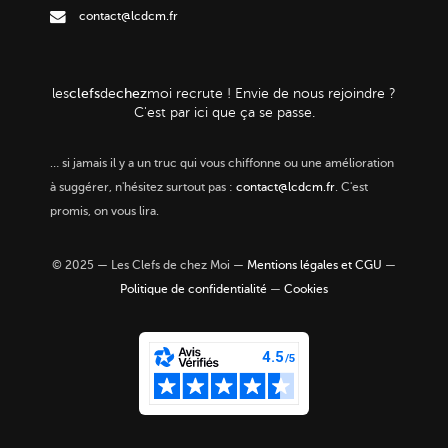
contact@lcdcm.fr
clefs
chez
les
de
moi
recrute ! Envie de nous rejoindre ?
C'est par ici que ça se passe.
…
si jamais il y a un truc qui vous chiffonne ou une amélioration
à suggérer, n'hésitez surtout pas :
contact@lcdcm.fr
. C'est
promis, on vous lira.
© 2025 — Les Clefs de chez Moi —
Mentions légales et CGU
—
Politique de confidentialité
—
Cookies