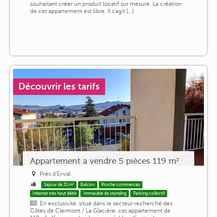
souhaitant créer un produit locatif sur mesure. La création
de cet appartement est libre. Il s'agit [...]
Découvrir les tarifs
Appartement a vendre 5 pièces 119 m²
Près d'Enval
Séjour de 31 m²
Balcon
Proche commerces
Internet très haut débit
Immeuble de standing
Parking collectif
En exclusivité, situé dans le secteur recherché des
Côtes de Clermont / La Glacière, cet appartement de