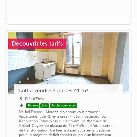
Découvrir les tarifs
Loft à vendre 2 pièces 41 m²
Près d'Enval
Terrasse
Loft
Proche commerces
iad France - Morgan Moignoux vous propose:
Appartement de 41 m² à creer - Idéal Investisseur ou
Rénovation Totale Situé sur la commune thermale de
Châtel-Guyon, ce plateau de 41 m² offre un fort potentiel
de transformation. Ce bien est particulièrement adapté
pour un projet de déficit foncier ou pour un investisseur