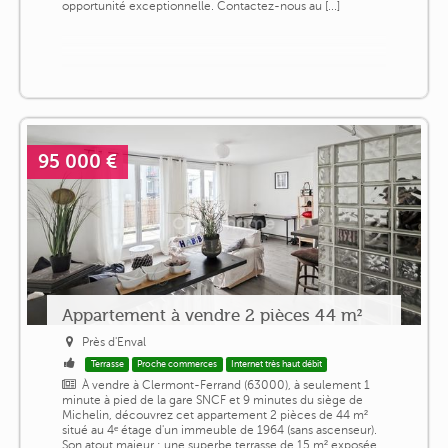
opportunité exceptionnelle. Contactez-nous au [...]
95 000 €
Appartement à vendre 2 pièces 44 m²
Près d'Enval
Terrasse
Proche commerces
Internet très haut débit
À vendre à Clermont-Ferrand (63000), à seulement 1
minute à pied de la gare SNCF et 9 minutes du siège de
Michelin, découvrez cet appartement 2 pièces de 44 m²
situé au 4ᵉ étage d'un immeuble de 1964 (sans ascenseur).
Son atout majeur : une superbe terrasse de 15 m² exposée