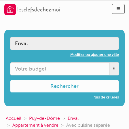
Modifier ou ajouter une ville
€
Rechercher
Plus de critères
Accueil
Puy-de-Dôme
Enval
Appartement à vendre
Avec cuisine séparée