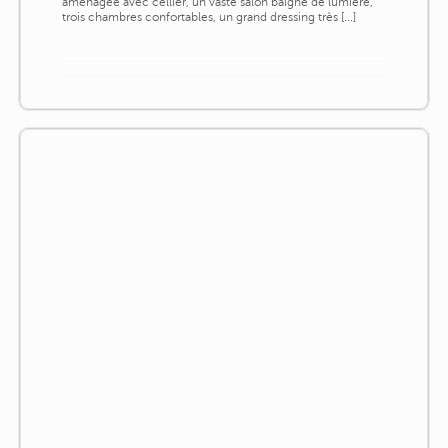
aménagée avec cellier, un vaste salon baigné de lumière,
trois chambres confortables, un grand dressing très [...]