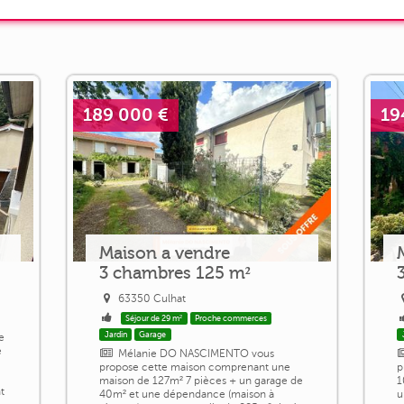
189 000 €
19
Maison a vendre
3 chambres 125 m²
63350 Culhat
Séjour de 29 m²
Proche commerces
Jardin
Garage
e
e
Mélanie DO NASCIMENTO vous
propose cette maison comprenant une
p
maison de 127m² 7 pièces + un garage de
1
t
40m² et une dépendance (maison à
u