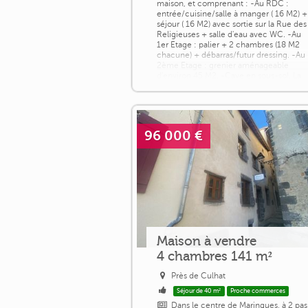
maison, et comprenant : -Au RDC :
entrée/cuisine/salle à manger ( 16 M2) +
séjour ( 16 M2) avec sortie sur la Rue des
Religieuses + salle d'eau avec WC. -Au
1er Etage : palier + 2 chambres (18 M2
chacune) + débarras/futur dressing. -Au
2ème Etage : grenier aménageable
d'environ 45 M2. -Cave en sous-sol. La
maison est [...]
96 000 €
Maison à vendre
4 chambres 141 m²
Près de Culhat
Séjour de 40 m²
Proche commerces
Dans le centre de Maringues, à 2 pas