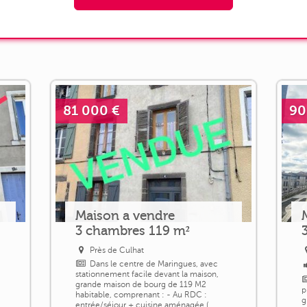
81 000 €
90
Maison a vendre
3 chambres 119 m²
Près de Culhat
Dans le centre de Maringues, avec
stationnement facile devant la maison,
grande maison de bourg de 119 M2
p
habitable, comprenant : - Au RDC :
g
entrée/séjour + cuisine aménagée (