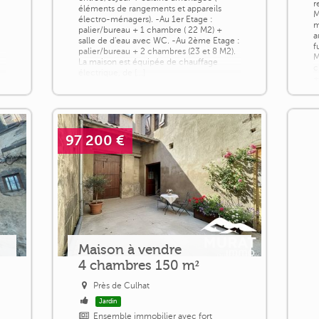
r
éléments de rangements et appareils
M
électro-ménagers). -Au 1er Etage :
m
palier/bureau + 1 chambre ( 22 M2) +
a
salle de d'eau avec WC. -Au 2ème Etage :
f
palier/bureau + 2 chambres (23 et 8 M2).
M
La maison est équipée de chauffage
c
électrique, de [...]
+
d
97 200 €
Maison à vendre
4 chambres 150 m²
Près de Culhat
Jardin
Ensemble immobilier avec fort