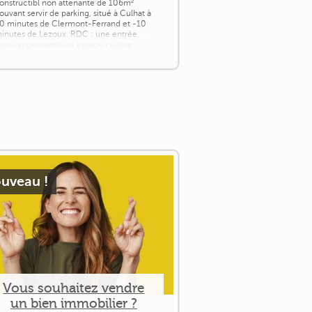
onstructibl non attenante de 106m²
ouvant servir de parking, situé à Culhat à
0 minutes de Clermont-Ferrand et -10
inutes de Lezoux. RDC : une entrée
vec rangements, un espace cuisine
éjour de plus de 30m², un wc
ndépendant une salle d'eau avec coin
uanderie de 5m² et un [...]
uveau !
Vous souhaitez vendre
un bien immobilier ?