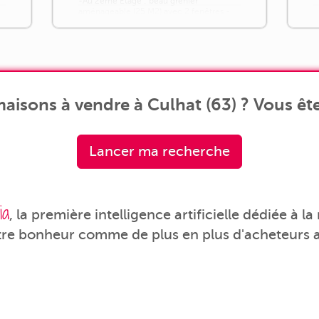
-Au 2ème Etage : beau grenier
aménageable (25 M2) avec 2 fenêtres -
Sous la maison : [...]
aisons à vendre à Culhat (63) ? Vous ête
Lancer ma recherche
ia
, la première intelligence artificielle dédiée à l
tre bonheur comme de plus en plus d'acheteurs a