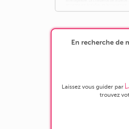
aménageable. La charpente de la partie
ancienne est à vérifier, et la couverture
[...]
En recherche de m
L
Laissez vous guider par
trouvez vo