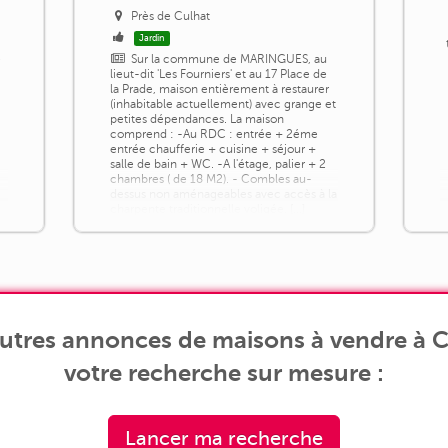
Près de Culhat
Jardin
e
Sur la commune de MARINGUES, au
lieut-dit 'Les Fourniers' et au 17 Place de
la Prade, maison entièrement à restaurer
(inhabitable actuellement) avec grange et
petites dépendances. La maison
comprend : -Au RDC : entrée + 2éme
entrée chaufferie + cuisine + séjour +
salle de bain + WC. -A l'étage, palier + 2
chambres ( de 18 M2). - Combles au-
dessus non aménageables avec accès à la
charpente traditionnelle voligée, [...]
utres annonces de maisons à vendre à C
votre recherche sur mesure :
Lancer ma recherche