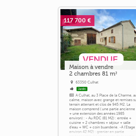
117 700 €
Maison à vendre
2 chambres 81 m²
63350 Culhat
Jardin
A Culhat, au 3 Place de la Charme, a
calme, maison avec grange et remises s
terrain attenant et clos de 945 M2. La
maison comprend ( une partie ancienne
+ une extension des années 1985
environ) : - Au RDC (81 M2) : entrée +
cuisine + 2 chambres + séjour + salle
d'eau + WC + coin buanderie. -A l'Etage 
environ 42 M2) : grenier en partie