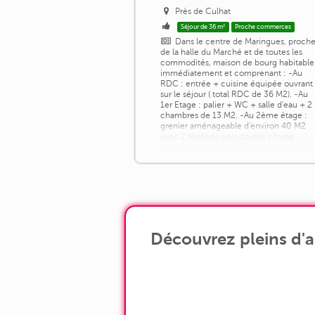
Près de Culhat
Séjour de 36 m²
Proche commerces
Dans le centre de Maringues, proch
de la halle du Marché et de toutes les
commodités, maison de bourg habitable
immédiatement et comprenant : -Au
RDC : entrée + cuisine équipée ouvrant
sur le séjour ( total RDC de 36 M2). -Au
1er Etage : palier + WC + salle d'eau + 2
chambres de 13 M2. -Au 2ème étage :
grenier aménageable d'environ 40 M2
avec 2 fenêtres bois double vitrage,
électricité, arrivées d'eau et évacuation
des [...]
Découvrez pleins d'a