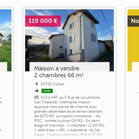
119 000 €
No
Maison a vendre
2 chambres 66 m²
63350 Culhat
Jardin
u
A CULHAT, au 5 Rue de La Lanterne
ur
(Les Chalards), charmante maison
atypique mais pleine de charme avec
grandes dépendances et terrain attenant
de 4573 M2. La maison comprend : -Au
RDC : entrée/cuisine (19 M2) -En demi
étage (4 marches) : 1 chambre ( 11,64 M2)
(
+ salle d'eau + WC + buanderie -Au 1er
Etage : 2 petites chambres (9 et 8,37 M2)