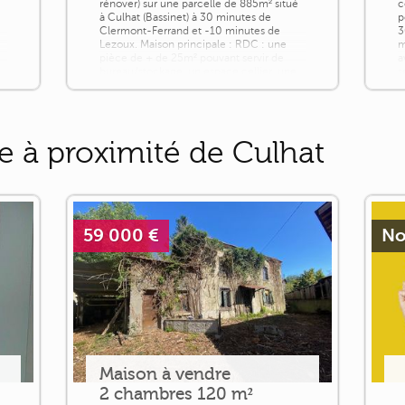
rénover) sur une parcelle de 885m² situé
c
à Culhat (Bassinet) à 30 minutes de
p
Clermont-Ferrand et -10 minutes de
3
e
Lezoux. Maison principale : RDC : une
m
pièce de + de 25m² pouvant servir de
a
bureau/stockage, un espace cellier, une
s
buanderie avec wc et douche et évier
i
ainsi que la chaudière [...]
b
e à proximité de Culhat
59 000 €
No
Maison à vendre
2 chambres 120 m²