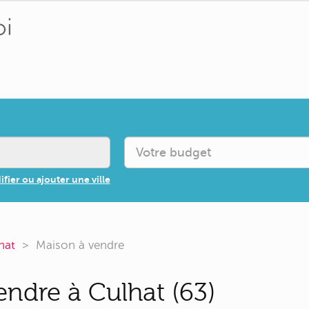
fier ou ajouter une ville
hat
Maison à vendre
endre à Culhat (63)