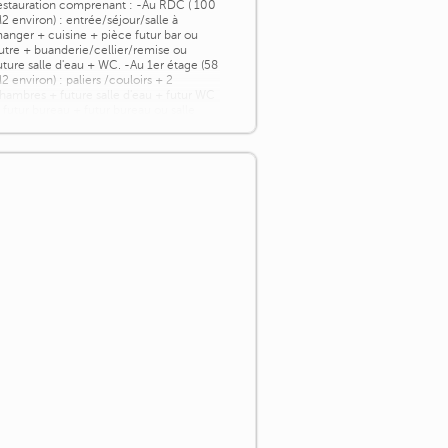
estauration comprenant : -Au RDC ( 100
2 environ) : entrée/séjour/salle à
anger + cuisine + pièce futur bar ou
utre + buanderie/cellier/remise ou
uture salle d'eau + WC. -Au 1er étage (58
2 environ) : paliers /couloirs + 2
hambres + future salle d'eau + futur WC
 futur bureau + futur bureau ou salle
'eau. [...]