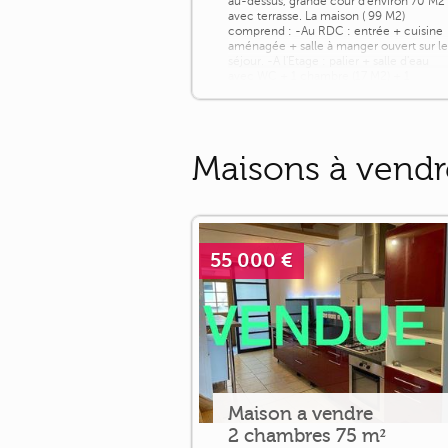
au-dessus, grande cour d'environ 70 M2
avec terrasse. La maison ( 99 M2)
comprend : -Au RDC : entrée + cuisine
aménagée + salle à manger ouvert sur l
séjour. -A l'Etage : palier + salle d'eau
avec WC + 1 chambre (17 M2) + 1
chambre (16 M2) [...]
Maisons à vendr
55 000 €
Maison a vendre
2 chambres 75 m²