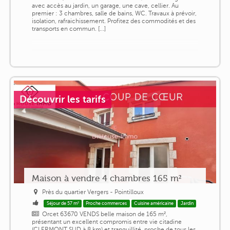
avec accès au jardin, un garage, une cave, cellier. Au
premier : 3 chambres, salle de bains, WC. Travaux à prévoir,
isolation, rafraichissement. Profitez des commodités et des
transports en commun. [...]
Découvrir les tarifs
Maison à vendre 4 chambres 165 m²
Près du quartier Vergers - Pointilloux
Séjour de 57 m²
Proche commerces
Cuisine américaine
Jardin
Orcet 63670 VENDS belle maison de 165 m²,
présentant un excellent compromis entre vie citadine
(CLERMONT SUD à 8 km) et tranquillité, proche de tous les