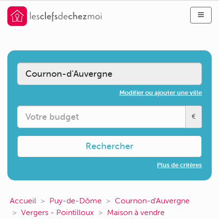
Modifier ou ajouter une ville
€
Rechercher
Plus de critères
Accueil
Puy-de-Dôme
Cournon-d'Auvergne
Vergers - Pointilloux
Maison à vendre