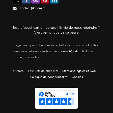
contact@lcdcm.fr
clefs
chez
les
de
moi
recrute ! Envie de nous rejoindre ?
C'est par ici que ça se passe.
…
si jamais il y a un truc qui vous chiffonne ou une amélioration
à suggérer, n'hésitez surtout pas :
contact@lcdcm.fr
. C'est
promis, on vous lira.
© 2025 — Les Clefs de chez Moi —
Mentions légales et CGU
—
Politique de confidentialité
—
Cookies