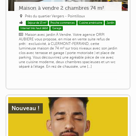
Maison à vendre 2 chambres 74 m²
Près du quartier Vergers - Pointilloux
Séjour de 15 m²
Proche commerces
Cuisine américaine
Jardin
Internet très haut débit
Garage
Maison avec jardin À Vendre. Votre agence ORPI
AUBIERE vous propose, en mise en vente suite refus de
prêt : exclusivité, à CLERMONT-FERRAND, cette
lumineuse maison de 74 m² sur trois niveaux avec son jardin
clos avec terrasse et garage ( porte motorisée ) et place de
parking. Vous découvrirez une agréable pièce de vie avec
une cuisine moderne, deux chambres spacieuses et un wc
séparé à l'étage. En rez de chaussée, une [...]
Nouveau !