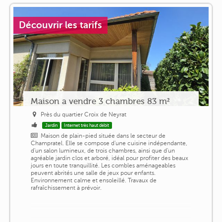
Découvrir les tarifs
Maison a vendre 3 chambres 83 m²
Près du quartier Croix de Neyrat
Jardin
Internet très haut débit
Maison de plain-pied située dans le secteur de
Champratel. Elle se compose d'une cuisine indépendante,
d'un salon lumineux, de trois chambres, ainsi que d'un
agréable jardin clos et arboré, idéal pour profiter des beaux
jours en toute tranquillité. Les combles aménageables
peuvent abrités une salle de jeux pour enfants.
Environnement calme et ensoleillé. Travaux de
rafraîchissement à prévoir.