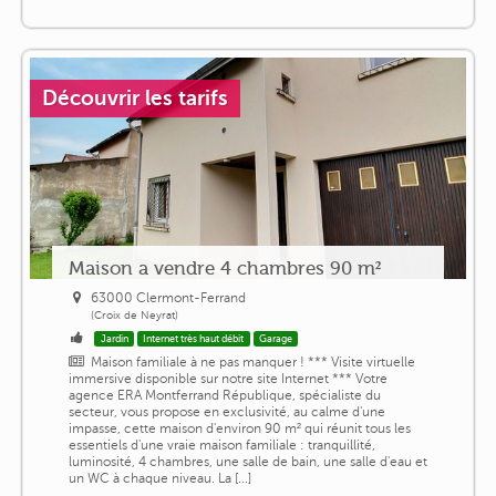
Découvrir les tarifs
Maison a vendre 4 chambres 90 m²
63000 Clermont-Ferrand
(Croix de Neyrat)
Jardin
Internet très haut débit
Garage
Maison familiale à ne pas manquer ! *** Visite virtuelle
immersive disponible sur notre site Internet *** Votre
agence ERA Montferrand République, spécialiste du
secteur, vous propose en exclusivité, au calme d'une
impasse, cette maison d'environ 90 m² qui réunit tous les
essentiels d'une vraie maison familiale : tranquillité,
luminosité, 4 chambres, une salle de bain, une salle d'eau et
un WC à chaque niveau. La [...]