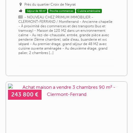
Près du quartier Croix de Neyrat
Séjour de 48 m²
Proche commerces
Cuisine américaine
- NOUVEAU CHEZ PRIMUM IMMOBILIER -
CLERMONT-FERRAND / Montferrand - Ancienne chapelle
- À proximité des commerces et des transports (bus et
tramway) - Maison de 120 M2 dans un environnement
calme - Au rez-de-chaussée, entrée, grande pièce avec
penderie (3ème chambre), salle d'eau, buanderie et wc
séparé - Au premier étage, grand séjour de 48 M2 avec
cuisine ouverte aménagée - Au deuxième étage, grand
palier, 2 chambres [...]
243 800 €