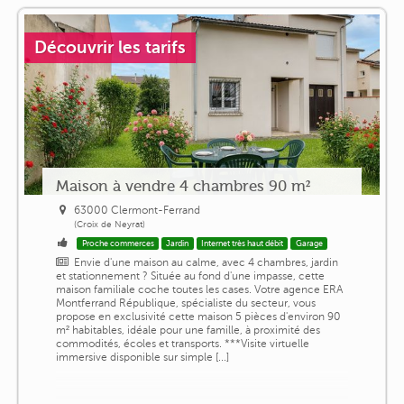
Découvrir les tarifs
Maison à vendre 4 chambres 90 m²
63000 Clermont-Ferrand
(Croix de Neyrat)
Proche commerces
Jardin
Internet très haut débit
Garage
Envie d'une maison au calme, avec 4 chambres, jardin
et stationnement ? Située au fond d'une impasse, cette
maison familiale coche toutes les cases. Votre agence ERA
Montferrand République, spécialiste du secteur, vous
propose en exclusivité cette maison 5 pièces d'environ 90
m² habitables, idéale pour une famille, à proximité des
commodités, écoles et transports. ***Visite virtuelle
immersive disponible sur simple [...]