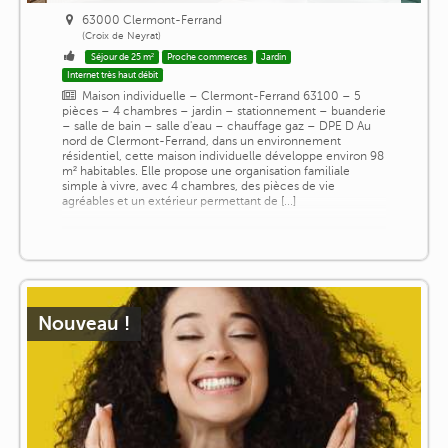
63000 Clermont-Ferrand
(Croix de Neyrat)
Séjour de 25 m²
Proche commerces
Jardin
Internet très haut débit
Maison individuelle – Clermont-Ferrand 63100 – 5
pièces – 4 chambres – jardin – stationnement – buanderie
– salle de bain – salle d'eau – chauffage gaz – DPE D Au
nord de Clermont-Ferrand, dans un environnement
résidentiel, cette maison individuelle développe environ 98
m² habitables. Elle propose une organisation familiale
simple à vivre, avec 4 chambres, des pièces de vie
agréables et un extérieur permettant de [...]
Nouveau !