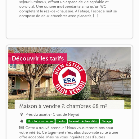
séjour lumineux, offrant un espace de vie agréable et
convivial. Une cuisine indépendante ainsi qu'un WC
complètent le rez-de-chaussée. A l'étage, l'espace nuit se
compose de deux chambres avec placards, [...]
Découvrir les tarifs
Maison à vendre 2 chambres 68 m²
Près du quartier Croix de Neyrat
Proche commerces
Jardin
Internet très haut débit
Garage
Cette a trouvé preneur ! Nous vous remercions pour
votre intérêt. Ce logement n'est plus disponible suite à une
offre acceptée. Mais ne vous inquiétez pas d'autres