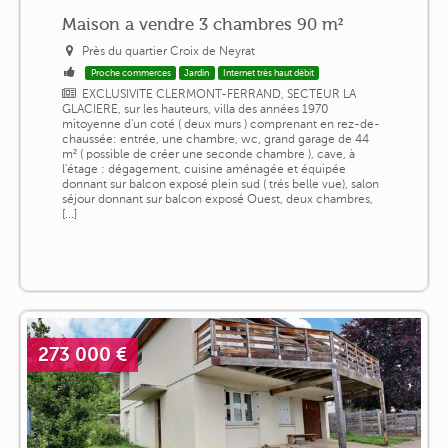
Maison a vendre 3 chambres 90 m²
Près du quartier Croix de Neyrat
Proche commerces
Jardin
Internet très haut débit
EXCLUSIVITE CLERMONT-FERRAND, SECTEUR LA
GLACIERE, sur les hauteurs, villa des années 1970
mitoyenne d'un coté ( deux murs ) comprenant en rez-de-
chaussée: entrée, une chambre, wc, grand garage de 44
m² ( possible de créer une seconde chambre ), cave, à
l'étage : dégagement, cuisine aménagée et équipée
donnant sur balcon exposé plein sud ( trés belle vue), salon
séjour donnant sur balcon exposé Ouest, deux chambres,
[...]
273 000 €