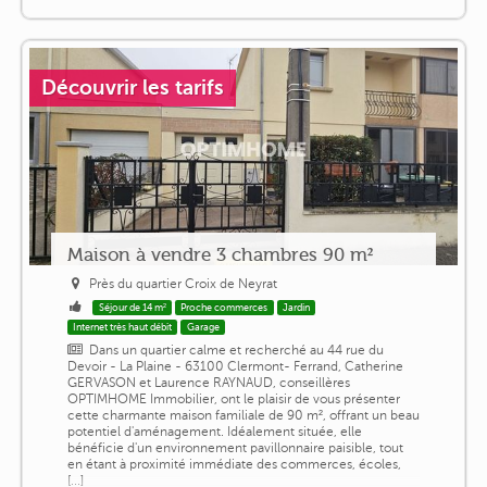
Découvrir les tarifs
Maison à vendre 3 chambres 90 m²
Près du quartier Croix de Neyrat
Séjour de 14 m²
Proche commerces
Jardin
Internet très haut débit
Garage
Dans un quartier calme et recherché au 44 rue du
Devoir - La Plaine - 63100 Clermont- Ferrand, Catherine
GERVASON et Laurence RAYNAUD, conseillères
OPTIMHOME Immobilier, ont le plaisir de vous présenter
cette charmante maison familiale de 90 m², offrant un beau
potentiel d'aménagement. Idéalement située, elle
bénéficie d'un environnement pavillonnaire paisible, tout
en étant à proximité immédiate des commerces, écoles,
[...]