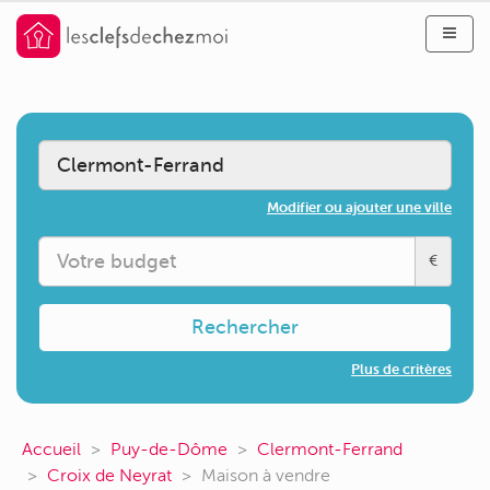
Modifier ou ajouter une ville
€
Rechercher
Plus de critères
Accueil
Puy-de-Dôme
Clermont-Ferrand
Croix de Neyrat
Maison à vendre