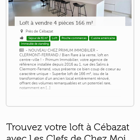
Loft à vendre 4 pièces 166 m²
Près de Cébazat
Séjour de 61 m²
Loft
Proche commerces
Cuisine américaine
Immeuble de standing
- NOUVEAU CHEZ PRIMUM IMMOBILIER -
CLERMONT-FERRAND / Bien Rare à la vente, loft en
centre-ville ! - Primum Immobilier, votre agence de
référence installée depuis 2016 au 1, rue des Salins à
Clermont-Ferrand, vous présente ce bien coup de coeur au
caractère unique - Superbe loft de 166 m², issu de la
transformation d'un ancien local entièrement rénové,
offrant des volumes remarquables et un potentiel rare,
notamment en [...]
Trouvez votre loft à Cébazat
avec Les Clefs de Chez Moi