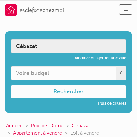
Modifier ou ajouter une ville
€
Rechercher
Plus de critères
Accueil
Puy-de-Dôme
Cébazat
Appartement à vendre
Loft à vendre