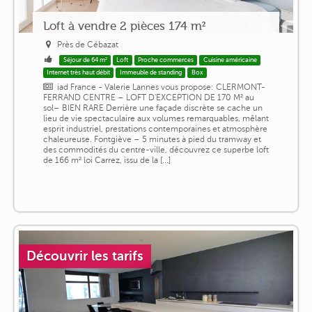
Loft à vendre 2 pièces 174 m²
Près de Cébazat
Séjour de 64 m²
Loft
Proche commerces
Cuisine américaine
Internet très haut débit
Immeuble de standing
Box
iad France - Valerie Lannes vous propose: CLERMONT-
FERRAND CENTRE – LOFT D'EXCEPTION DE 170 M² au
sol– BIEN RARE Derrière une façade discrète se cache un
lieu de vie spectaculaire aux volumes remarquables, mêlant
esprit industriel, prestations contemporaines et atmosphère
chaleureuse. Fontgiève – 5 minutes à pied du tramway et
des commodités du centre-ville, découvrez ce superbe loft
de 166 m² loi Carrez, issu de la [...]
Découvrir les tarifs