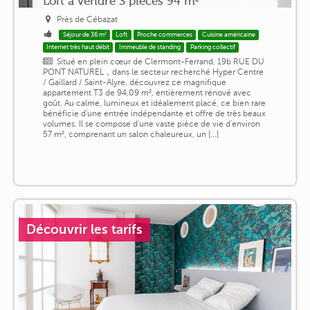
Loft à vendre 3 pièces 94 m²
Près de Cébazat
Séjour de 36 m²
Loft
Proche commerces
Cuisine américaine
Internet très haut débit
Immeuble de standing
Parking collectif
Situé en plein cœur de Clermont-Ferrand, 19b RUE DU
PONT NATUREL，dans le secteur recherché Hyper Centre
/ Gaillard / Saint-Alyre, découvrez ce magnifique
appartement T3 de 94,09 m², entièrement rénové avec
goût. Au calme, lumineux et idéalement placé, ce bien rare
bénéficie d'une entrée indépendante et offre de très beaux
volumes. Il se compose d'une vaste pièce de vie d'environ
57 m², comprenant un salon chaleureux, un [...]
Découvrir les tarifs