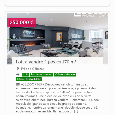
250 000 €
Loft a vendre 4 pièces 170 m²
Près de Cébazat
Loft
Proche commerces
Cuisine américaine
Internet très haut débit
A38150ORT63 - Découvrez ce loft lumineux et
entièrement rénové en plein centre-ville, à proximité des
transports. Ce bien atypique de 170 m² propose de très
beaux volumes, une pièce de vie avec cuisine ouverte,
salon avec cheminée, bureau verrière, 1 chambre + 1 pièce
modulable, grande salle d'eau baignoire et douche,
buanderie, nombreux rangements, double vitrage sécurisé,
et climatisation réversible. Parfait pour un [...]