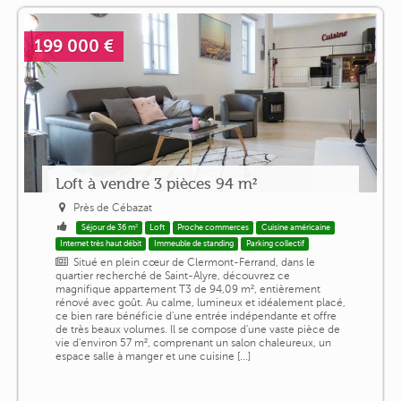
199 000 €
Loft à vendre 3 pièces 94 m²
Près de Cébazat
Séjour de 36 m²
Loft
Proche commerces
Cuisine américaine
Internet très haut débit
Immeuble de standing
Parking collectif
Situé en plein cœur de Clermont-Ferrand, dans le
quartier recherché de Saint-Alyre, découvrez ce
magnifique appartement T3 de 94,09 m², entièrement
rénové avec goût. Au calme, lumineux et idéalement placé,
ce bien rare bénéficie d'une entrée indépendante et offre
de très beaux volumes. Il se compose d'une vaste pièce de
vie d'environ 57 m², comprenant un salon chaleureux, un
espace salle à manger et une cuisine [...]