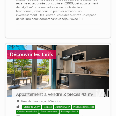
récente et sécurisée construite en 2009, cet appartement
de 54,72 m² offre un cadre de vie confortable et
fonctionnel, idéal pour un premier achat ou un
investissement. Dès l'entrée, vous découvrirez un espace
de vie lumineux comprenant un séjour avec [...]
Découvrir les tarifs
Appartement a vendre 2 pièces 43 m²
Près de Beauregard-Vendon
Séjour de 26 m²
Terrasse
Jardin privatif
Proche commerces
Cuisine américaine
Avec ascenseur
Parking collectif