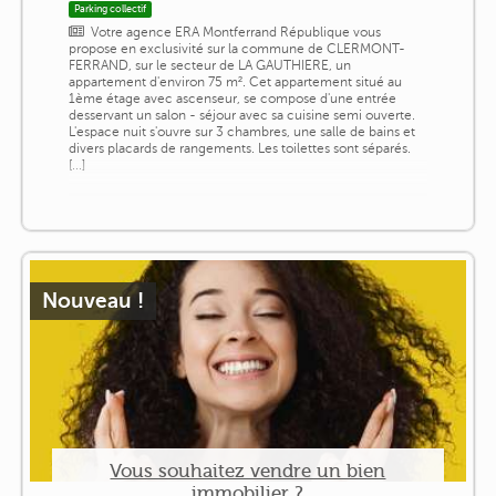
Parking collectif
Votre agence ERA Montferrand République vous
propose en exclusivité sur la commune de CLERMONT-
FERRAND, sur le secteur de LA GAUTHIERE, un
appartement d'environ 75 m². Cet appartement situé au
1ème étage avec ascenseur, se compose d'une entrée
desservant un salon - séjour avec sa cuisine semi ouverte.
L'espace nuit s'ouvre sur 3 chambres, une salle de bains et
divers placards de rangements. Les toilettes sont séparés.
[...]
Nouveau !
Vous souhaitez vendre un bien
immobilier ?