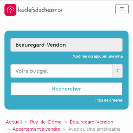
Modifier ou ajouter une ville
€
Rechercher
Plus de critères
Accueil
Puy-de-Dôme
Beauregard-Vendon
Appartement à vendre
Avec cuisine américaine