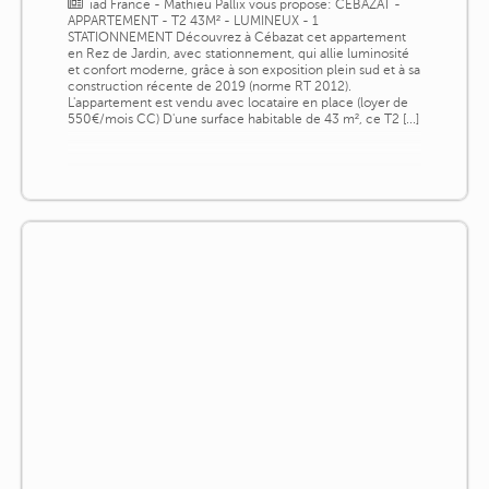
iad France - Mathieu Pallix vous propose: CÉBAZAT -
APPARTEMENT - T2 43M² - LUMINEUX - 1
STATIONNEMENT Découvrez à Cébazat cet appartement
en Rez de Jardin, avec stationnement, qui allie luminosité
et confort moderne, grâce à son exposition plein sud et à sa
construction récente de 2019 (norme RT 2012).
L'appartement est vendu avec locataire en place (loyer de
550€/mois CC) D'une surface habitable de 43 m², ce T2 [...]