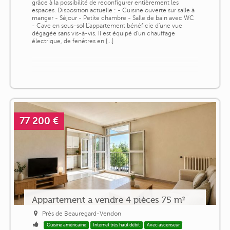
grâce à la possibilité de reconfigurer entièrement les
espaces. Disposition actuelle : - Cuisine ouverte sur salle à
manger - Séjour - Petite chambre - Salle de bain avec WC
- Cave en sous-sol L'appartement bénéficie d'une vue
dégagée sans vis-à-vis. Il est équipé d'un chauffage
électrique, de fenêtres en [...]
77 200 €
Appartement a vendre 4 pièces 75 m²
Près de Beauregard-Vendon
Cuisine américaine
Internet très haut débit
Avec ascenseur