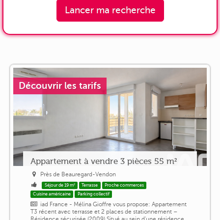
Lancer ma recherche
Découvrir les tarifs
Appartement à vendre 3 pièces 55 m²
Près de Beauregard-Vendon
Séjour de 19 m²
Terrasse
Proche commerces
Cuisine américaine
Parking collectif
iad France - Mélina Gioffre vous propose: Appartement
T3 récent avec terrasse et 2 places de stationnement –
Résidence sécurisée (2009) Situé au sein d'une résidence