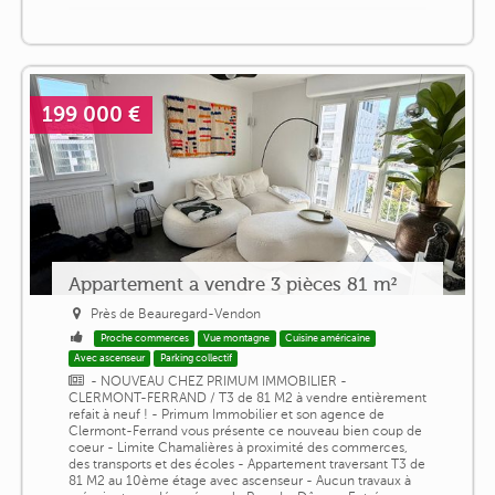
199 000 €
Appartement a vendre 3 pièces 81 m²
Près de Beauregard-Vendon
Proche commerces
Vue montagne
Cuisine américaine
Avec ascenseur
Parking collectif
- NOUVEAU CHEZ PRIMUM IMMOBILIER -
CLERMONT-FERRAND / T3 de 81 M2 à vendre entièrement
refait à neuf ! - Primum Immobilier et son agence de
Clermont-Ferrand vous présente ce nouveau bien coup de
coeur - Limite Chamalières à proximité des commerces,
des transports et des écoles - Appartement traversant T3 de
81 M2 au 10ème étage avec ascenseur - Aucun travaux à