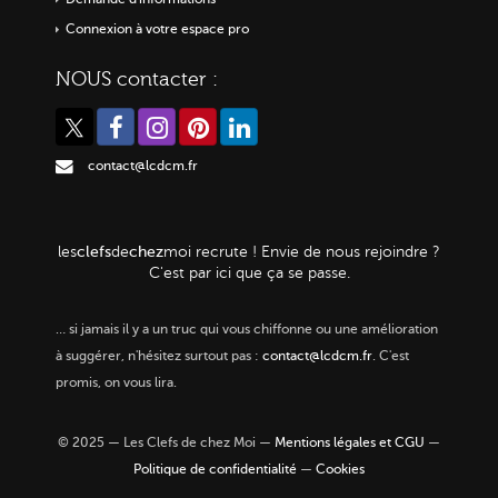
Connexion à votre espace pro
NOUS contacter :
contact@lcdcm.fr
clefs
chez
les
de
moi
recrute ! Envie de nous rejoindre ?
C'est par ici que ça se passe.
…
si jamais il y a un truc qui vous chiffonne ou une amélioration
à suggérer, n'hésitez surtout pas :
contact@lcdcm.fr
. C'est
promis, on vous lira.
© 2025 — Les Clefs de chez Moi —
Mentions légales et CGU
—
Politique de confidentialité
—
Cookies