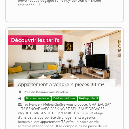
prévoir et vue dégagée sur le Puy-de-Dôme - Entrée
aménagée [...]
Découvrir les tarifs
Appartement à vendre 2 pièces 38 m²
Près de Beauregard-Vendon
Proche commerces
Cuisine américaine
Parking collectif
iad France - Mélina Gioffre vous propose: CHÂTEAUGAY
– T2 RÉNOVÉ AVEC PARKING ET BELLE VUE DÉGAGÉE-
PAS DE CHARGES DE COPROPRIÉTÉ Situé au 2ᵉ étage
d'une petite copropriété de 5 logements à gestion
bénévole, cet appartement T2 offre un cadre de vie
agréable et fonctionnel. Il se compose d'une pièce de vie