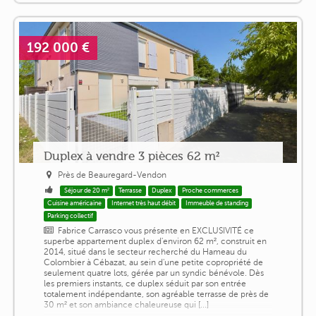
192 000 €
Duplex à vendre 3 pièces 62 m²
Près de Beauregard-Vendon
Séjour de 20 m²
Terrasse
Duplex
Proche commerces
Cuisine américaine
Internet très haut débit
Immeuble de standing
Parking collectif
Fabrice Carrasco vous présente en EXCLUSIVITÉ ce
superbe appartement duplex d'environ 62 m², construit en
2014, situé dans le secteur recherché du Hameau du
Colombier à Cébazat, au sein d'une petite copropriété de
seulement quatre lots, gérée par un syndic bénévole. Dès
les premiers instants, ce duplex séduit par son entrée
totalement indépendante, son agréable terrasse de près de
30 m² et son ambiance chaleureuse qui [...]