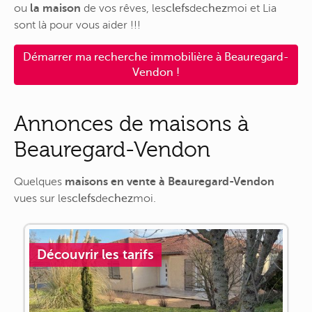
ou
la maison
de vos rêves,
les
clefs
de
chez
moi
et Lia
sont là pour vous aider !!!
Démarrer ma recherche immobilière à Beauregard-
Vendon !
Annonces de maisons à
Beauregard-Vendon
Quelques
maisons en vente à Beauregard-Vendon
vues sur
les
clefs
de
chez
moi
.
Découvrir les tarifs