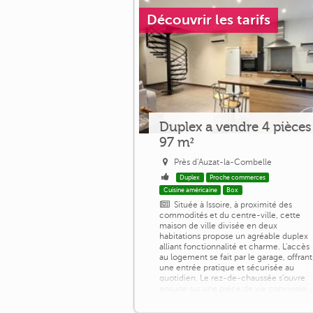
Découvrir les tarifs
Duplex a vendre 4 pièces
97 m²
Près d'Auzat-la-Combelle
Duplex
Proche commerces
Cuisine américaine
Box
Située à Issoire, à proximité des
commodités et du centre-ville, cette
maison de ville divisée en deux
habitations propose un agréable duplex
alliant fonctionnalité et charme. L'accès
au logement se fait par le garage, offrant
une entrée pratique et sécurisée au
quotidien. Le rez-de-chaussée s'ouvre
ensuite sur une pièce de vie conviviale
avec espace salon et cuisine ouverte,
complétée par un WC et une buanderie.