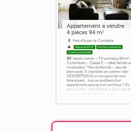
Appartement a vendre
4 pièces 94 m²
Près d'Auzat-la-Combelle
Séjour de 25 m²
Proche commerces
Cuisine américaine
Issoire centre – T4 lumineux 94 m² 
3 chambres – Classe C – Idéal famille o
investisseur “Très recherché – peu de
biens avec 3 chambres en centre-ville”
DESCRIPTION Et si vous pouviez tout
faire à pied… tout en profitant d'un
appartement spacieux et lumineux ? En
plein centre-ville d'Issoire, à deux pas d
la gare et du Parc René Cassin,
découvrez ce T4 de 94 m² (92,41 m² Loi
Carrez) situé au 2ᵉ étage d'une [...]