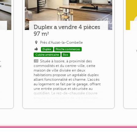
Duplex a vendre 4 pièces
97 m²
Près d'Auzat-la-Combelle
Duplex
Proche commerces
Cuisine américaine
Box
–
Située à Issoire, à proximité des
u
commodités et du centre-ville, cette
maison de ville divisée en deux
habitations propose un agréable duplex
alliant fonctionnalité et charme. L'accès
au logement se fait par le garage, offrant
une entrée pratique et sécurisée au
e
quotidien. Le rez-de-chaussée s'ouvre
ensuite sur une pièce de vie conviviale
avec espace salon et cuisine ouverte,
complétée par un WC et une buanderie.
À [...]