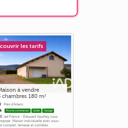
couvrir les tarifs
Maison à vendre
3 chambres 180 m²
Près d'Arlanc
Proche commerces
Jardin
Garage
iad France - Édouard Vauthey vous
ropose: Maison individuelle avec sous-
ol complet, terrasse et combles