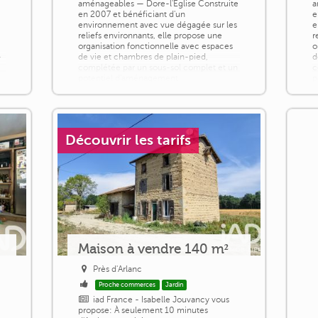
aménageables — Dore-l'Église Construite
a
en 2007 et bénéficiant d'un
e
l
environnement avec vue dégagée sur les
e
reliefs environnants, elle propose une
r
organisation fonctionnelle avec espaces
o
-
de vie et chambres de plain-pied,
d
complétée par un sous-sol complet et un
c
potentiel d'aménagement
p
supplémentaire dans les combles. [...]
s
Découvrir les tarifs
Maison à vendre 140 m²
Près d'Arlanc
Proche commerces
Jardin
iad France - Isabelle Jouvancy vous
propose: À seulement 10 minutes