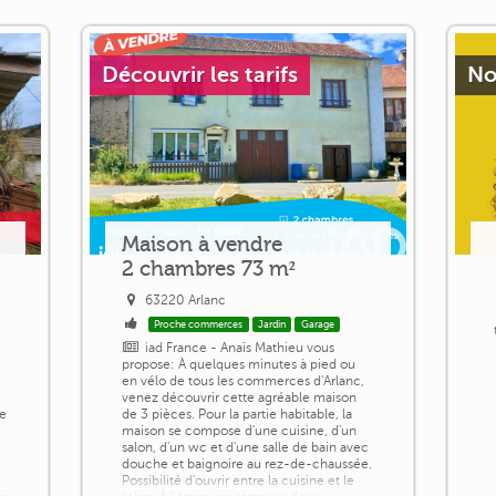
Découvrir les tarifs
No
Maison à vendre
2 chambres 73 m²
63220 Arlanc
Proche commerces
Jardin
Garage
iad France - Anaïs Mathieu vous
propose: À quelques minutes à pied ou
en vélo de tous les commerces d'Arlanc,
2
venez découvrir cette agréable maison
le
de 3 pièces. Pour la partie habitable, la
n
maison se compose d'une cuisine, d'un
salon, d'un wc et d'une salle de bain avec
douche et baignoire au rez-de-chaussée.
e
Possibilité d'ouvrir entre la cuisine et le