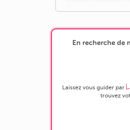
ou entre amis. La cuisine, pratique, don
un accès direct à la cour [...]
En recherche de m
L
Laissez vous guider par
trouvez vo