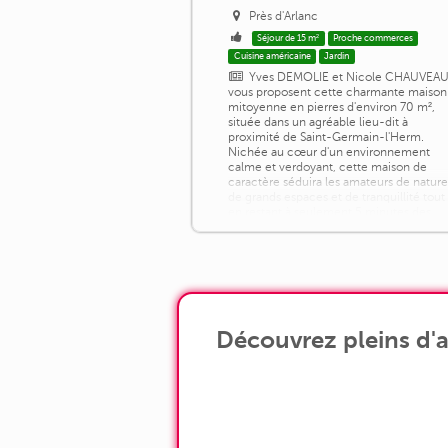
Près d'Arlanc
Séjour de 15 m²
Proche commerces
Cuisine américaine
Jardin
Yves DEMOLIE et Nicole CHAUVEA
vous proposent cette charmante maison
mitoyenne en pierres d'environ 70 m²,
située dans un agréable lieu-dit à
proximité de Saint-Germain-l'Herm.
Nichée au cœur d'un environnement
calme et verdoyant, cette maison de
caractère séduira les amateurs de nature
de grands espaces et de tranquillité tout
en restant à seulement 5 minutes des
commerces, écoles et services du bour
et à 25 minutes [...]
Découvrez pleins d'a