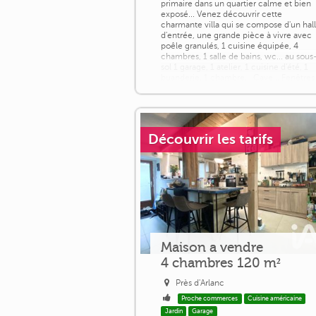
primaire dans un quartier calme et bien
exposé... Venez découvrir cette
charmante villa qui se compose d'un hal
d'entrée, une grande pièce à vivre avec
poêle granulés, 1 cuisine équipée, 4
chambres, 1 salle de bains, wc... au sous
sol 1 garage, 1 atelier, 1 cuisine d'été, 1
buanderie, 1 chambre... Cave... Fenêtres
[...]
Découvrir les tarifs
Maison a vendre
4 chambres 120 m²
Près d'Arlanc
Proche commerces
Cuisine américaine
Jardin
Garage