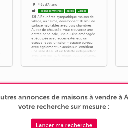
Près d'Arlanc
Proche commerces
Jardin
Garage
A Beurières, sympathique maison de
village, au calme, développant 107m2 de
U
surface habitables avec trois chambres.
Au rez de chaussée, vous trouverez une
entrée principale, une cuisine aménagée
et équipée avec accès extérieur, un
espace repas, un salon - espace bureau
avec également un accès sur l'extérieur,
une salle d'eau et un toilette indépendant
,
avec lave mains. A l'étage, vous profiterez
d'un espace salon également [...]
g
utres annonces de maisons à vendre à A
votre recherche sur mesure :
Lancer ma recherche