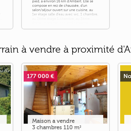
pied, à environ 16 km d'Ambert. Elle se
compose en rez de chaussée, d'un
salon/séjour ouvert sur une cuisine, au
n
1er étage salle d'eau avec wc, 1 chambre,
au 2ème étage 1 chambre, au 3ème
étage un grenier non aménageable.
Maison à rénover entièrement. APPEL
D'OFFRES A PRIX [...]
rain à vendre à proximité d'A
177 000 €
No
Maison a vendre
3 chambres 110 m²