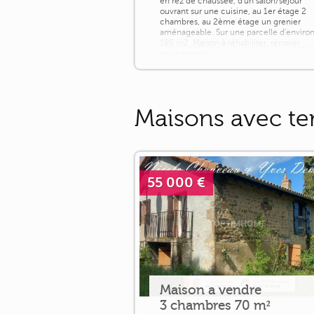
en rez de chaussée, d'un salon/séjour
ouvrant sur une cuisine, au 1er étage 2
chambres, au 2ème étage un grenier
aménageable. Sur une parcelle d'enviro
195 m2. Maison à réhabiliter, rénover
entièrement.
Maisons avec ter
55 000 €
Maison a vendre
3 chambres 70 m²