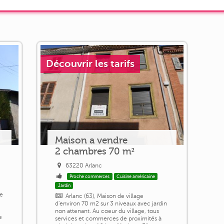
Découvrir les tarifs
Maison a vendre
2 chambres 70 m²
63220 Arlanc
Proche commerces
Cuisine américaine
Jardin
ge
Arlanc (63), Maison de village
d'environ 70 m2 sur 3 niveaux avec jardin
non attenant. Au coeur du village, tous
e
services et commerces de proximités à