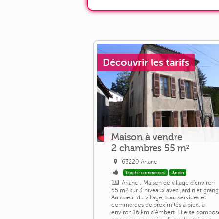
Découvrir les tarifs
Maison à vendre
2 chambres 55 m²
63220 Arlanc
Proche commerces
Jardin
Arlanc : Maison de village d'environ
55 m2 sur 3 niveaux avec jardin et gran
Au coeur du village, tous services et
commerces de proximités à pied, à
environ 16 km d'Ambert. Elle se compos