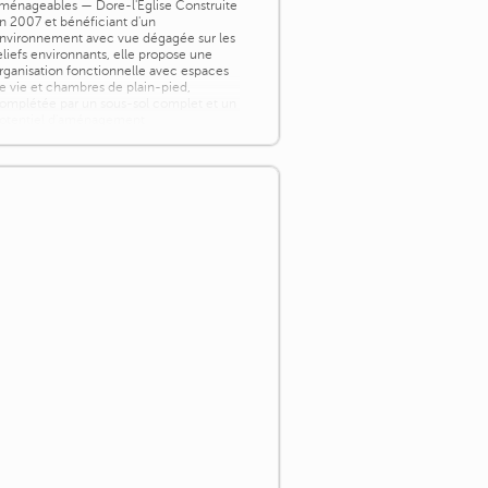
ménageables — Dore-l'Église Construite
n 2007 et bénéficiant d'un
nvironnement avec vue dégagée sur les
eliefs environnants, elle propose une
rganisation fonctionnelle avec espaces
e vie et chambres de plain-pied,
omplétée par un sous-sol complet et un
otentiel d'aménagement
upplémentaire dans les combles. [...]