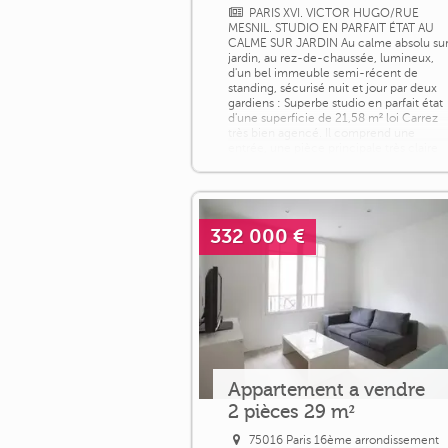
PARIS XVI. VICTOR HUGO/RUE
MESNIL. STUDIO EN PARFAIT ÉTAT AU
CALME SUR JARDIN Au calme absolu su
jardin, au rez-de-chaussée, lumineux,
d'un bel immeuble semi-récent de
standing, sécurisé nuit et jour par deux
gardiens : Superbe studio en parfait état
d'une superficie de 21,58 m² loi Carrez
très bien agencé. Il comprend une
entrée, une pièce principale très claire
donnant sur jardin au calme, une cuisine
ouverte [...]
332 000 €
Appartement a vendre
2 pièces 29 m²
75016 Paris 16ème arrondissement