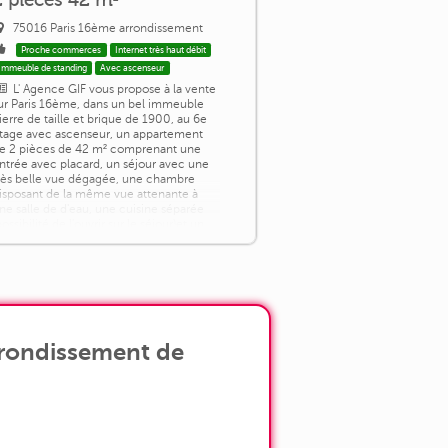
75016 Paris 16ème arrondissement
Proche commerces
Internet très haut débit
Immeuble de standing
Avec ascenseur
L' Agence GIF vous propose à la vente
ur Paris 16ème, dans un bel immeuble
ierre de taille et brique de 1900, au 6e
tage avec ascenseur, un appartement
e 2 pièces de 42 m² comprenant une
ntrée avec placard, un séjour avec une
rès belle vue dégagée, une chambre
isposant de la même vue attenante à
ne salle de d'eau, une cuisine séparée
possibilité de l'ouvrir sur le séjour)et un
C séparé. A rafraichir. Une cave [...]
rrondissement de