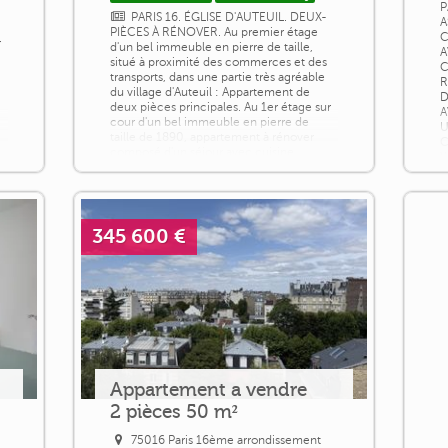
P
PARIS 16. ÉGLISE D'AUTEUIL. DEUX-
A
PIÈCES À RÉNOVER. Au premier étage
C
r
d'un bel immeuble en pierre de taille,
A
situé à proximité des commerces et des
C
transports, dans une partie très agréable
R
du village d'Auteuil : Appartement de
D
deux pièces principales. Au 1er étage sur
A
cour d'un bel immeuble en pierre de
U
taille de 1890, appartement à rénover
C
composé d'un séjour avec cuisine
W
ouverte, une chambre avec dressing,
C
salle de [...]
345 600 €
Appartement a vendre
2 pièces 50 m²
75016 Paris 16ème arrondissement