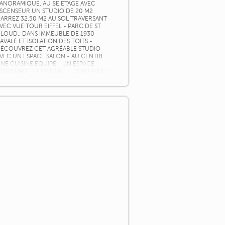
ANORAMIQUE. AU 8E ETAGE AVEC
SCENSEUR UN STUDIO DE 20 M2
ARREZ 32,50 M2 AU SOL TRAVERSANT
VEC VUE TOUR EIFFEL - PARC DE ST
LOUD.. DANS IMMEUBLE DE 1930
AVALÉ ET ISOLATION DES TOITS -
ÉCOUVREZ CET AGRÉABLE STUDIO
VEC UN ESPACE SALON - AU CENTRE
NE CUISINE EQUIPE - UN ESPACE
OUCHAGE ET UNE SALLE D'EAU AVEC
C LE TOUT EN PARFAIT ETAT.
HAUFFAGE - EAU CHAUDE - [...]