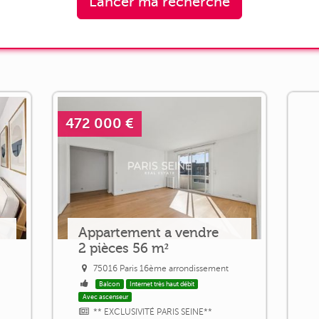
Lancer ma recherche
472 000 €
Appartement a vendre
2 pièces 56 m²
75016 Paris 16ème arrondissement
Balcon
Internet très haut débit
Avec ascenseur
** EXCLUSIVITÉ PARIS SEINE**