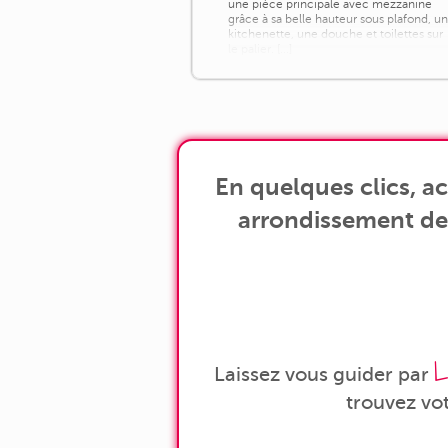
une pièce principale avec mezzanine
grâce à sa belle hauteur sous plafond, u
kitchenette, une douche et toilettes sur
le palier. [...]
En quelques clics, 
arrondissement de P
L
Laissez vous guider par
trouvez vo