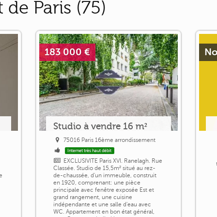
de Paris (75)
183 000 €
No
Studio à vendre 16 m²
75016 Paris 16ème arrondissement
Internet très haut débit
EXCLUSIVITE Paris XVI. Ranelagh. Rue
Classée. Studio de 15,5m² situé au rez-
e
de-chaussée, d'un immeuble, construit
en 1920, comprenant: une pièce
principale avec fenêtre exposée Est et
grand rangement, une cuisine
indépendante et une salle d'eau avec
WC. Appartement en bon état général,