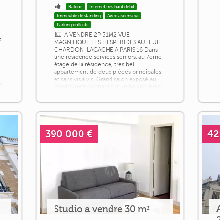
Balcon
Internet très haut débit
Immeuble de standing
Avec ascenseur
Parking collectif
e
A VENDRE 2P 51M2 VUE
t
MAGNIFIQUE LES HESPERIDES AUTEUIL
CHARDON-LAGACHE A PARIS 16 Dans
une résidence services seniors, au 7ème
étage de la résidence, très bel
appartement de deux pièces principales
et sans vis à vis. Grand salon exposé au
ne
Nord/Ouest donnant sur un balcon avec
une vue magnifique sur Paris, cuisine
séparée donnant sur le jardin, chambre
exposée Nord/Ouest sur jardin donnant
également sur balcon, salle [...]
390 000 €
42
Studio a vendre 30 m²