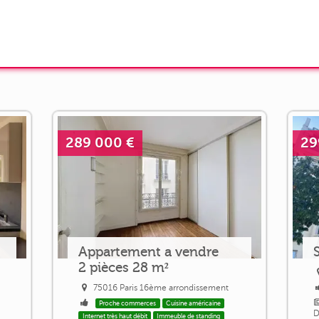
289 000 €
29
Appartement a vendre
2 pièces 28 m²
75016 Paris 16ème arrondissement
Proche commerces
Cuisine américaine
D
Internet très haut débit
Immeuble de standing