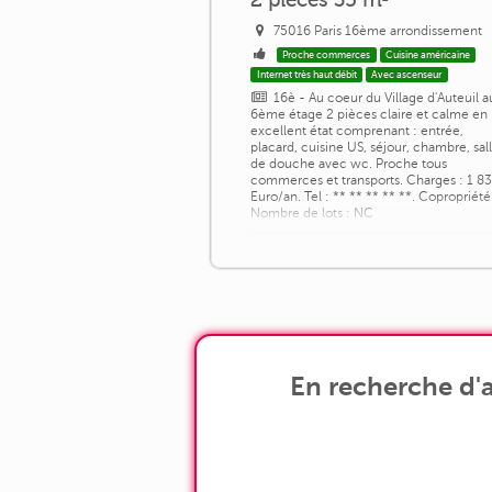
75016 Paris 16ème arrondissement
Proche commerces
Cuisine américaine
Internet très haut débit
Avec ascenseur
16è - Au coeur du Village d'Auteuil a
6ème étage 2 pièces claire et calme en
excellent état comprenant : entrée,
placard, cuisine US, séjour, chambre, sal
de douche avec wc. Proche tous
commerces et transports. Charges : 1 8
Euro/an. Tel : ** ** ** ** **. Copropriété
Nombre de lots : NC
En recherche d'