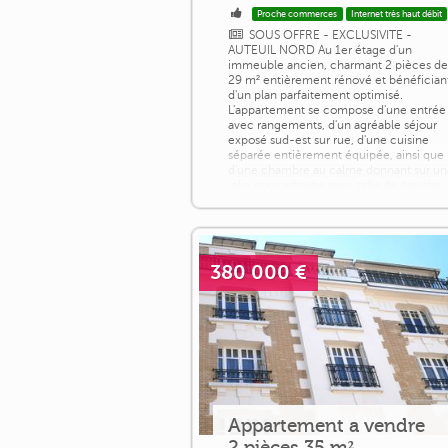
Proche commerces
Internet très haut débit
SOUS OFFRE - EXCLUSIVITE -
AUTEUIL NORD Au 1er étage d'un
immeuble ancien, charmant 2 pièces d
29 m² entièrement rénové et bénéfician
d'un plan parfaitement optimisé.
L'appartement se compose d'une entrée
avec rangements, d'un agréable séjour
exposé sud-est sur rue, d'une cuisine
séparée entièrement équipée, ainsi que
d'une chambre au calme donnant sur u
jolie cour arborée avec salle de douche
et toilettes. [...]
380 000 €
Appartement a vendre
2 pièces 35 m²