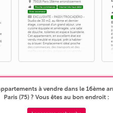
75016 Paris 16ème arrondissement
Proche commerces
Internet très haut débit
Avec ascenseur
EXCLUSIVITÉ - PASSY/TROCADÉRO -
Studio de 30 m2, au 4ème et dernier
u
étage, composé d'un grand séjour, une
s
cuisine équipée et aménagée, une salle
p
de douche, toilettes et espace buanderie.
le
é
Cet appartement, en excellent état est
d
vendu meublé et équipé, prêt à habiter
36
e
ou à louer. Emplacement idéal proche
.
t
des commerces, des transports et des
d
meilleures écoles, prépas et universités.
u
(
W
appartements à vendre dans le 16ème a
Paris (75) ? Vous êtes au bon endroit :