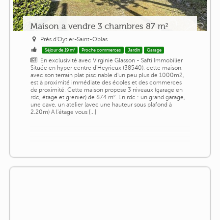
Maison a vendre 3 chambres 87 m²
Près d'Oytier-Saint-Oblas
Séjour de 19 m²
Proche commerces
Jardin
Garage
En exclusivité avec Virginie Glasson - Safti Immobilier
Située en hyper centre d'Heyrieux (38540), cette maison,
avec son terrain plat piscinable d'un peu plus de 1000m2,
est à proximité immédiate des écoles et des commerces
de proximité. Cette maison propose 3 niveaux (garage en
rdc, étage et grenier) de 87.4 m². En rdc : un grand garage,
une cave, un atelier (avec une hauteur sous plafond à
2.20m) A l'étage vous [...]