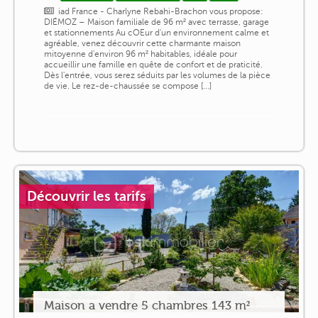
iad France - Charlyne Rebahi-Brachon vous propose:
DIÉMOZ – Maison familiale de 96 m² avec terrasse, garage
et stationnements Au cOEur d'un environnement calme et
agréable, venez découvrir cette charmante maison
mitoyenne d'environ 96 m² habitables, idéale pour
accueillir une famille en quête de confort et de praticité.
Dès l'entrée, vous serez séduits par les volumes de la pièce
de vie. Le rez-de-chaussée se compose [...]
Découvrir les tarifs
Maison a vendre 5 chambres 143 m²