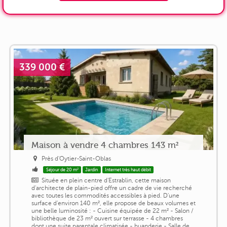
339 000 €
Maison à vendre 4 chambres 143 m²
Près d'Oytier-Saint-Oblas
Séjour de 20 m²
Jardin
Internet très haut débit
Située en plein centre d'Estrablin, cette maison
d'architecte de plain-pied offre un cadre de vie recherché
avec toutes les commodités accessibles à pied. D'une
surface d'environ 140 m², elle propose de beaux volumes et
une belle luminosité : - Cuisine équipée de 22 m² - Salon /
bibliothèque de 23 m² ouvert sur terrasse - 4 chambres
dont une suite parentale climatisée - buanderie - Salle de