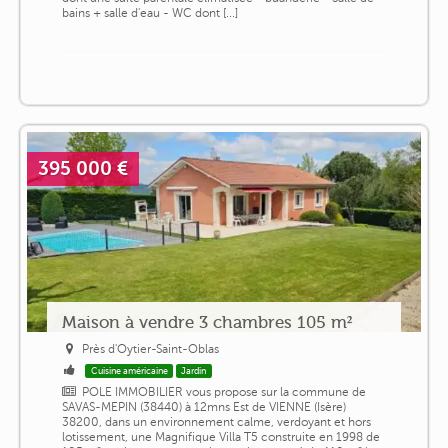
bains + salle d'eau - WC dont [...]
395 000 €
Maison à vendre 3 chambres 105 m²
Près d'Oytier-Saint-Oblas
Cuisine américaine
Jardin
POLE IMMOBILIER vous propose sur la commune de
SAVAS-MEPIN (38440) à 12mns Est de VIENNE (Isère)
38200, dans un environnement calme, verdoyant et hors
lotissement, une Magnifique Villa T5 construite en 1998 de