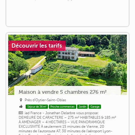
Découvrir les tarifs
Maison à vendre 5 chambres 276 m²
Près d'Oytier-Saint-Oblas
Séjour de 36 m²
Proche commerces
Jardin
Garage
iad France - Jonathan Delarbre vous propose:
DEMEURE DE CARACTERE – 275 m² HABITABLES & 185 m²
À AMÉNAGER – 4 HECTARES – VUE PANORAMIQUE
EXCLUSIVITÉ À seulement 15 minutes de Vienne, 20
minutes de l'autoroute A7, 30 minutes de l'aéroport Lyon-