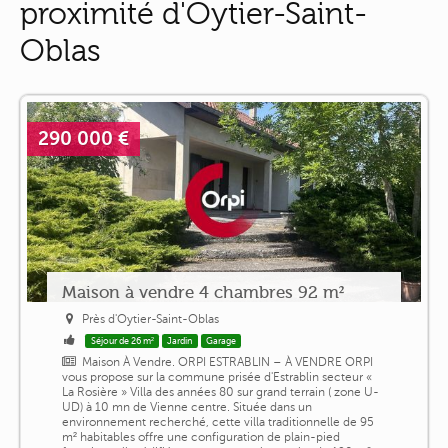
proximité d'Oytier-Saint-
Oblas
290 000 €
Maison à vendre 4 chambres 92 m²
Près d'Oytier-Saint-Oblas
Séjour de 26 m²
Jardin
Garage
Maison À Vendre. ORPI ESTRABLIN – À VENDRE ORPI
vous propose sur la commune prisée d'Estrablin secteur «
La Rosière » Villa des années 80 sur grand terrain ( zone U-
UD) à 10 mn de Vienne centre. Située dans un
environnement recherché, cette villa traditionnelle de 95
m² habitables offre une configuration de plain-pied