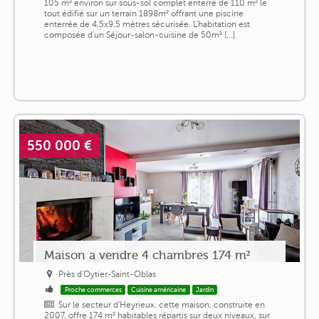
105 m² environ sur sous-sol complet enterré de 110 m² le
tout édifié sur un terrain 1898m² offrant une piscine
enterrée de 4,5x9,5 mètres sécurisée. L'habitation est
composée d'un Séjour-salon-cuisine de 50m² [...]
550 000 €
Maison a vendre 4 chambres 174 m²
Près d'Oytier-Saint-Oblas
Proche commerces
Cuisine américaine
Jardin
Sur le secteur d'Heyrieux, cette maison, construite en
2007, offre 174 m² habitables répartis sur deux niveaux, sur