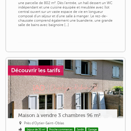
une parcelle de 802 m². Dès l'entrée, un hall dessert un WC
indépendant et une cuisine équipée et meublée avec îlot
central ouvert sur un vaste espace de vie en longueur
composé d'un séjour et d'une salle à manger. Le rez-de-
chaussée comprend également une buanderie, une grande
salle de bains avec baignoire [...]
Découvrir les tarifs
Maison à vendre 3 chambres 96 m²
Près d'Oytier-Saint-Oblas
Séjour de 30 m²
Proche commerces
Jardin
Garage