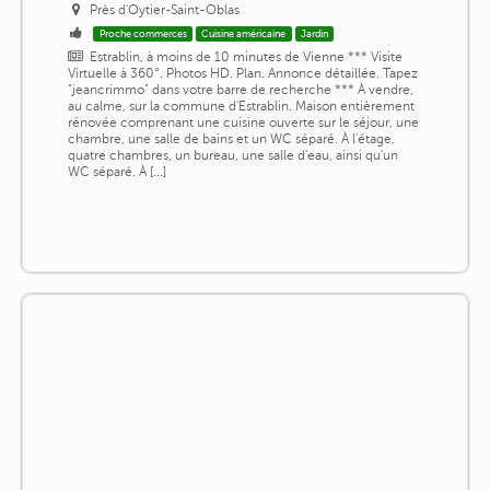
Près d'Oytier-Saint-Oblas
Proche commerces
Cuisine américaine
Jardin
Estrablin, à moins de 10 minutes de Vienne *** Visite
Virtuelle à 360°. Photos HD. Plan. Annonce détaillée. Tapez
"jeancrimmo" dans votre barre de recherche *** À vendre,
au calme, sur la commune d'Estrablin. Maison entièrement
rénovée comprenant une cuisine ouverte sur le séjour, une
chambre, une salle de bains et un WC séparé. À l'étage,
quatre chambres, un bureau, une salle d'eau, ainsi qu'un
WC séparé. À [...]