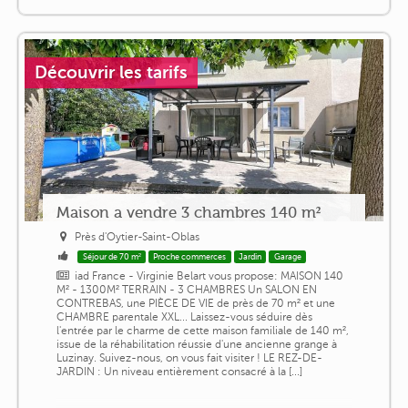
Découvrir les tarifs
Maison a vendre 3 chambres 140 m²
Près d'Oytier-Saint-Oblas
Séjour de 70 m²
Proche commerces
Jardin
Garage
iad France - Virginie Belart vous propose: MAISON 140
M² - 1300M² TERRAIN - 3 CHAMBRES Un SALON EN
CONTREBAS, une PIÈCE DE VIE de près de 70 m² et une
CHAMBRE parentale XXL... Laissez-vous séduire dès
l'entrée par le charme de cette maison familiale de 140 m²,
issue de la réhabilitation réussie d'une ancienne grange à
Luzinay. Suivez-nous, on vous fait visiter ! LE REZ-DE-
JARDIN : Un niveau entièrement consacré à la [...]