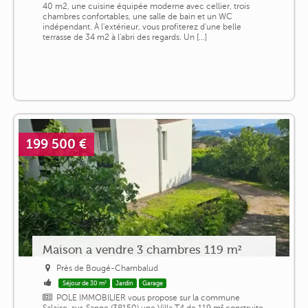
40 m2, une cuisine équipée moderne avec cellier, trois
chambres confortables, une salle de bain et un WC
indépendant. À l'extérieur, vous profiterez d'une belle
terrasse de 34 m2 à l'abri des regards. Un [...]
199 500 €
Maison a vendre 3 chambres 119 m²
Près de Bougé-Chambalud
Séjour de 30 m²
Jardin
Garage
POLE IMMOBILIER vous propose sur la commune
Salaise-sur-Sanne (38150) une Villa T4 de 119 m² construite