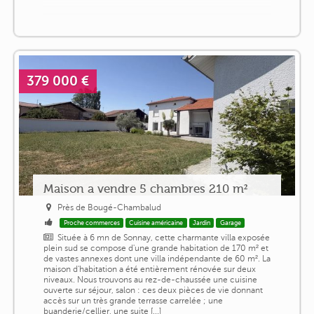
379 000 €
Maison a vendre 5 chambres 210 m²
Près de Bougé-Chambalud
Proche commerces
Cuisine américaine
Jardin
Garage
Située à 6 mn de Sonnay, cette charmante villa exposée
plein sud se compose d'une grande habitation de 170 m² et
de vastes annexes dont une villa indépendante de 60 m². La
maison d'habitation a été entièrement rénovée sur deux
niveaux. Nous trouvons au rez-de-chaussée une cuisine
ouverte sur séjour, salon : ces deux pièces de vie donnant
accès sur un très grande terrasse carrelée ; une
buanderie/cellier, une suite [...]