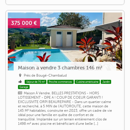
375 000 €
Maison a vendre 3 chambres 146 m²
Près de Bougé-Chambalud
Séjour de 70 m²
Proche commerces
Cuisine américaine
Jardin
Garage
Maison À Vendre. BELLES PRESTATIONS - HORS
LOTISSEMENT - DPE A ! COUP DE COEUR GARANTI !
EXCLUSIVITE ORPI BEAUREPAIRE - Dans un quartier calme
et recherché, à 5 MIN de l'AUTOROUTE, cette maison de
145 M² habitables, construite en 2023, offre un cadre de vie
idéal pour une famille en quête de confort et de
tranquillité. Implantée sur un terrain entièrement clos de
1498 m² avec piscine et bénéficiant d'une belle [...]