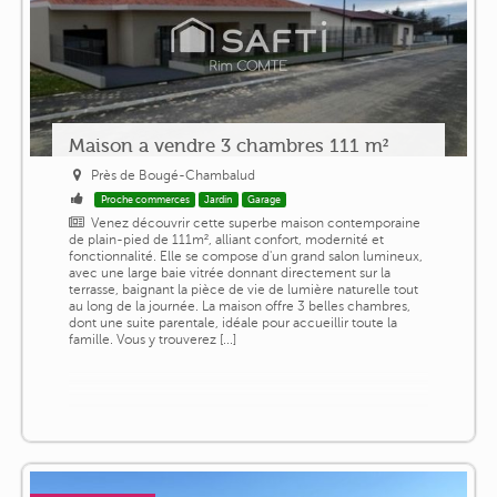
Maison a vendre 3 chambres 111 m²
Près de Bougé-Chambalud
Proche commerces
Jardin
Garage
Venez découvrir cette superbe maison contemporaine
de plain-pied de 111m², alliant confort, modernité et
fonctionnalité. Elle se compose d'un grand salon lumineux,
avec une large baie vitrée donnant directement sur la
terrasse, baignant la pièce de vie de lumière naturelle tout
au long de la journée. La maison offre 3 belles chambres,
dont une suite parentale, idéale pour accueillir toute la
famille. Vous y trouverez [...]