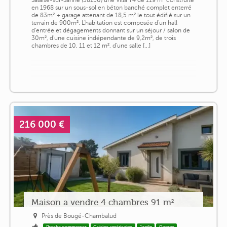
en 1968 sur un sous-sol en béton banché complet enterré
de 83m² + garage attenant de 18,5 m² le tout édifié sur un
terrain de 900m². L'habitation est composée d'un hall
d'entrée et dégagements donnant sur un séjour / salon de
30m², d'une cuisine indépendante de 9,2m², de trois
chambres de 10, 11 et 12 m², d'une salle [...]
216 000 €
Maison a vendre 4 chambres 91 m²
Près de Bougé-Chambalud
Proche commerces
Cuisine américaine
Jardin
Garage