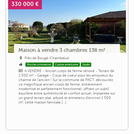
330 000 €
Maison à vendre 3 chambres 138 m²
Près de Bougé-Chambalud
Proche commerces
Cuisine américaine
Jardin
A VENDRE - Ancien corps de ferme rénové - Terrain de
1 500 m² - Garage - Coup de coeur pour les amoureux du
charme de l'ancien ! Sur la commune de PACT, découvrez
ce magnifique ancien corps de ferme, entièrement
modernisé et parfaitement fonctionnel, offrant un subtil
équilibre entre authenticité et confort actuel. Implantée sur
un grand terrain plat, arboré et entretenu d'environ 1 500
m², cette maison familiale [...]