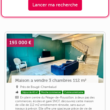
Lancer ma recherche
193 000 €
Maison a vendre 3 chambres 112 m²
Près de Bougé-Chambalud
Séjour de 40 m²
Proche commerces
Cuisine américaine
En plein centre du Péage-de-Roussillon, à deux pas des
commerces, écoles et gare SNCF, découvrez cette maison
de ville de 112 m2 entièrement rénovée, sans aucun
travaux à prévoir. Elle offre une spacieuse pièce de vie de