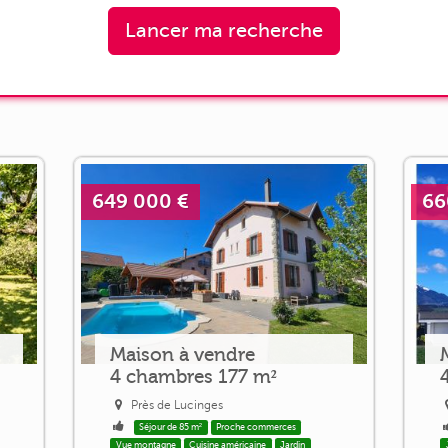
Lancer ma recherche
649 000 €
66
Maison à vendre
4 chambres 177 m²
Près de Lucinges
Séjour de 85 m²
Proche commerces
Vue montagne
Cuisine américaine
Jardin