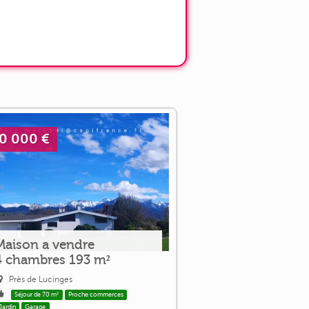
0 000 €
Maison a vendre
4 chambres 193 m²
Près de Lucinges
Séjour de 70 m²
Proche commerces
Jardin
Garage