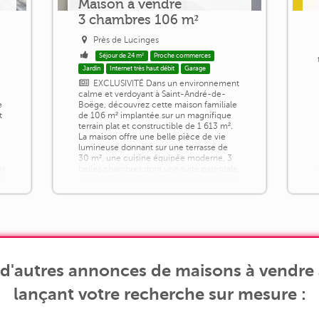
Maison à vendre
3 chambres 106 m²
Près de Lucinges
Séjour de 24 m²
Proche commerces
Jardin
Internet très haut débit
Garage
EXCLUSIVITÉ Dans un environnement
calme et verdoyant à Saint-André-de-
e
Boëge, découvrez cette maison familiale
t
de 106 m² implantée sur un magnifique
terrain plat et constructible de 1 613 m².
La maison offre une belle pièce de vie
lumineuse donnant sur une terrasse de
30 m², une cuisine équipée moderne, 3
er
belles chambres dont une suite parentale
e
munie d'une salle de douches et d'un très
grand dressing, une salle de [...]
d'autres annonces de maisons à vendre 
lançant votre recherche sur mesure :