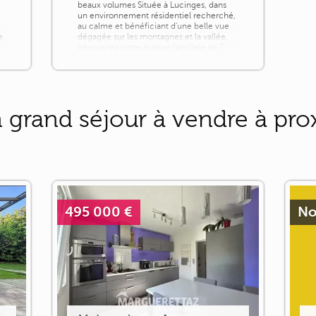
beaux volumes Située à Lucinges, dans
un environnement résidentiel recherché,
au calme et bénéficiant d'une belle vue
e.
dégagée sur les montagnes et la vallée,
découvrez cette maison familiale de 7
pièces offrant de beaux volumes et un
e
cadre de vie privilégié. Implantée sur un
terrain d'environ 2000 m², cette [...]
 grand séjour à vendre à pro
495 000 €
No