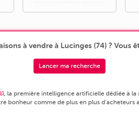
s'ouvre sur une entrée avec placards, puis
une superbe pièce de vie de 53 m²
baignée de lumière comprenant une
cuisine ouverte, un espace salle à manger
et un [...]
isons à vendre à Lucinges (74) ? Vous êt
Lancer ma recherche
ia
, la première intelligence artificielle dédiée à l
tre bonheur comme de plus en plus d'acheteurs a