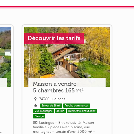
Découvrir les tarifs
Maison à vendre
5 chambres 165 m²
74380 Lucinges
Séjour de 28 m²
Proche commerces
Vue montagne
Jardin
Internet très haut débit
Garage
Lucinges – En exclusivité, Maison
familiale 7 pièces avec piscine, vue
z
montagnes – terrain d'env. 2000 m² –