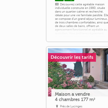
Découvrez cette agréable maison
individuelle construite en 1980, située
dans un quartier calme et recherché,
idéale pour une vie familiale paisible. Ell
se compose d'un grand séjour lumineux,
de trois chambres confortables, ainsi qu
de deux salles de bains, offrant un
agencement fonctionnel et agréable au
quotidien. Vous profiterez également
d'une terrasse ensoleillée. Un véritable
atout vient compléter ce bien : un [...]
Découvrir les tarifs
Maison a vendre
4 chambres 177 m²
Près de Lucinges