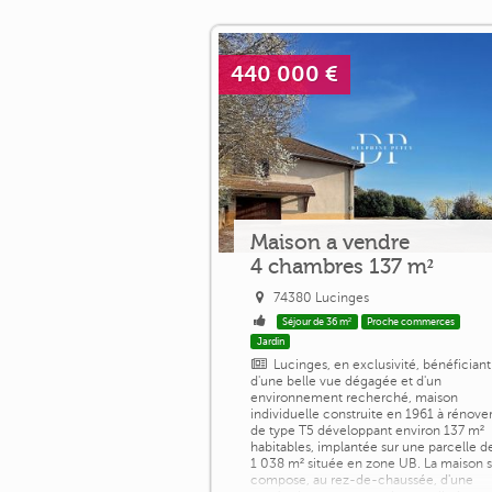
440 000 €
Maison a vendre
4 chambres 137 m²
74380 Lucinges
Séjour de 36 m²
Proche commerces
Jardin
Lucinges, en exclusivité, bénéficiant
d'une belle vue dégagée et d'un
environnement recherché, maison
individuelle construite en 1961 à rénover
de type T5 développant environ 137 m²
habitables, implantée sur une parcelle d
1 038 m² située en zone UB. La maison 
compose, au rez-de-chaussée, d'une