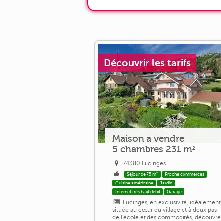
Découvrir les tarifs
Maison a vendre
5 chambres 231 m²
74380 Lucinges
Séjour de 75 m²
Proche commerces
Cuisine américaine
Jardin
Internet très haut débit
Garage
Lucinges, en exclusivité, idéalement
située au cœur du village et à deux pas
de l'école et des commodités, découvre