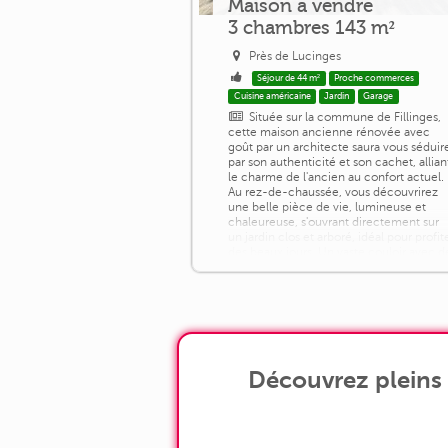
Maison a vendre
3 chambres 143 m²
Près de Lucinges
Séjour de 44 m²
Proche commerces
Cuisine américaine
Jardin
Garage
Située sur la commune de Fillinges,
cette maison ancienne rénovée avec
goût par un architecte saura vous séduir
par son authenticité et son cachet, allian
le charme de l'ancien au confort actuel.
Au rez-de-chaussée, vous découvrirez
une belle pièce de vie, lumineuse et
chaleureuse, s'ouvrant directement sur
un jardin clos et arboré, idéal pour profit
des beaux jours. Un vaste couloir avec d
nombreux rangements [...]
Découvrez pleins 