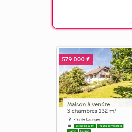
579 000 €
Maison à vendre
3 chambres 132 m²
Près de Lucinges
Séjour de 33 m²
Proche commerces
Jardin
Garage