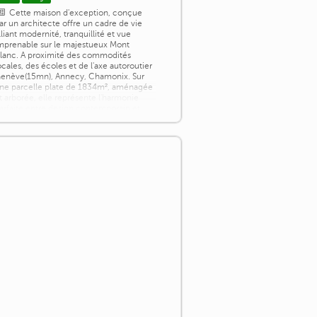
Cette maison d'exception, conçue
ar un architecte offre un cadre de vie
lliant modernité, tranquillité et vue
mprenable sur le majestueux Mont
lanc. A proximité des commodités
ocales, des écoles et de l'axe autoroutier
enève(15mn), Annecy, Chamonix. Sur
ne parcelle plate de 1834m², aménagée
t arborée, elle représente l'harmonie
arfaite entre design contemporain et
ature. Caractéristiques : - Surface
abitable [...]