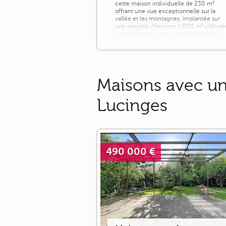
cette maison individuelle de 230 m²
offrant une vue exceptionnelle sur la
vallée et les montagnes, implantée sur
une parcelle d'environ 1 000 m² clôturé
La maison s'ouvre sur une entrée avec
placard, un WC avec lave-mains. Vous
montez quelques marches, un salon sall
à manger chaleureux équipé d'un [...]
Maisons avec un
Lucinges
490 000 €