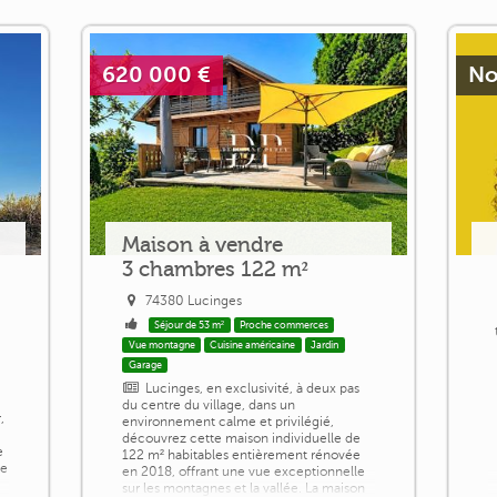
620 000 €
No
Maison à vendre
3 chambres 122 m²
74380 Lucinges
Séjour de 53 m²
Proche commerces
Vue montagne
Cuisine américaine
Jardin
Garage
Lucinges, en exclusivité, à deux pas
du centre du village, dans un
,
environnement calme et privilégié,
découvrez cette maison individuelle de
e
122 m² habitables entièrement rénovée
se
en 2018, offrant une vue exceptionnelle
sur les montagnes et la vallée. La maison