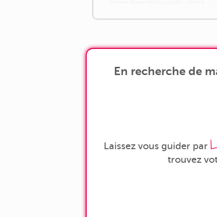
entrée desservant un salon – salle à
manger avec cheminée, une cuisine
indépendante, une buanderie avec local
technique [...]
En recherche de ma
L
Laissez vous guider par
trouvez vo