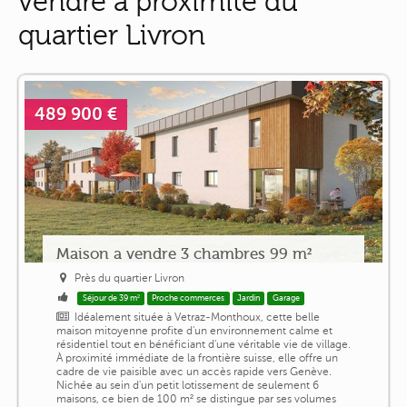
vendre à proximité du
quartier Livron
489 900 €
Maison a vendre 3 chambres 99 m²
Près du quartier Livron
Séjour de 39 m²
Proche commerces
Jardin
Garage
Idéalement située à Vetraz-Monthoux, cette belle
maison mitoyenne profite d'un environnement calme et
résidentiel tout en bénéficiant d'une véritable vie de village.
À proximité immédiate de la frontière suisse, elle offre un
cadre de vie paisible avec un accès rapide vers Genève.
Nichée au sein d'un petit lotissement de seulement 6
maisons, ce bien de 100 m² se distingue par ses volumes