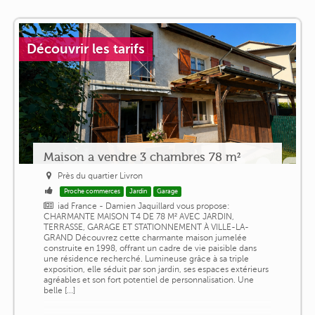
Découvrir les tarifs
Maison a vendre 3 chambres 78 m²
Près du quartier Livron
Proche commerces
Jardin
Garage
iad France - Damien Jaquillard vous propose:
CHARMANTE MAISON T4 DE 78 M² AVEC JARDIN,
TERRASSE, GARAGE ET STATIONNEMENT À VILLE-LA-
GRAND Découvrez cette charmante maison jumelée
construite en 1998, offrant un cadre de vie paisible dans
une résidence recherché. Lumineuse grâce à sa triple
exposition, elle séduit par son jardin, ses espaces extérieurs
agréables et son fort potentiel de personnalisation. Une
belle [...]