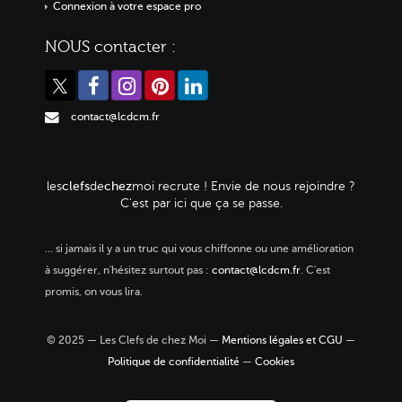
Connexion à votre espace pro
NOUS contacter :
contact@lcdcm.fr
clefs
chez
les
de
moi
recrute ! Envie de nous rejoindre ?
C'est par ici que ça se passe.
…
si jamais il y a un truc qui vous chiffonne ou une amélioration
à suggérer, n'hésitez surtout pas :
contact@lcdcm.fr
. C'est
promis, on vous lira.
© 2025 — Les Clefs de chez Moi —
Mentions légales et CGU
—
Politique de confidentialité
—
Cookies