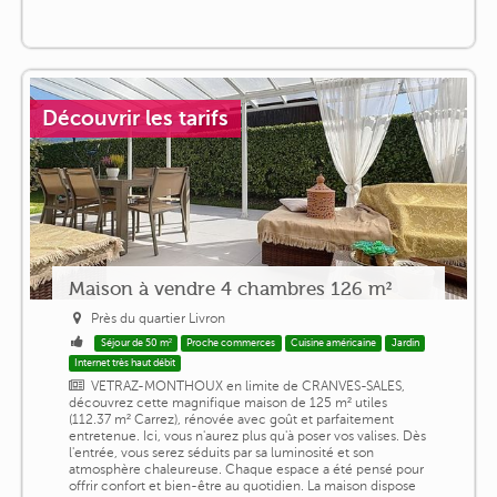
Découvrir les tarifs
Maison à vendre 4 chambres 126 m²
Près du quartier Livron
Séjour de 50 m²
Proche commerces
Cuisine américaine
Jardin
Internet très haut débit
VETRAZ-MONTHOUX en limite de CRANVES-SALES,
découvrez cette magnifique maison de 125 m² utiles
(112.37 m² Carrez), rénovée avec goût et parfaitement
entretenue. Ici, vous n'aurez plus qu'à poser vos valises. Dès
l'entrée, vous serez séduits par sa luminosité et son
atmosphère chaleureuse. Chaque espace a été pensé pour
offrir confort et bien-être au quotidien. La maison dispose