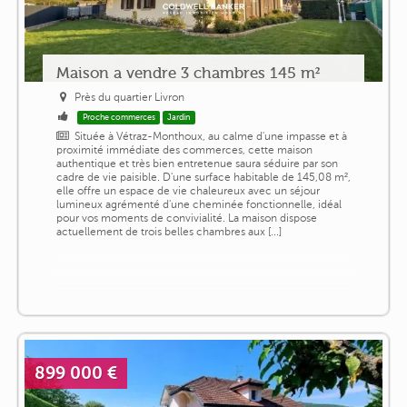
Maison a vendre 3 chambres 145 m²
Près du quartier Livron
Proche commerces
Jardin
Située à Vétraz-Monthoux, au calme d'une impasse et à
proximité immédiate des commerces, cette maison
authentique et très bien entretenue saura séduire par son
cadre de vie paisible. D'une surface habitable de 145,08 m²,
elle offre un espace de vie chaleureux avec un séjour
lumineux agrémenté d'une cheminée fonctionnelle, idéal
pour vos moments de convivialité. La maison dispose
actuellement de trois belles chambres aux [...]
899 000 €