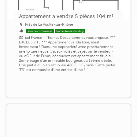
Appartement a vendre 5 pièces 104 m²
Près de La Voulte-sur-Rhône
Proche commerces
Immeuble de standing
iad France - Thomas Descarpentries vous propose: ***
EXCLUSIVITE *** Appartement vendu loué, idéal
investisseur ! Dans une copropriété avec prochainement
une toiture neuve (travaux votés et payés par le vendeur).
Au cOEur de Privas, découvrez cet appartement situé au
2ème étage d'un immeuble bourgeois du 19ème siècle.
Une partie du bien est louée 420 E. HC/mois. Cette partie
'T3', est composée d'une entrée, d'une [...]