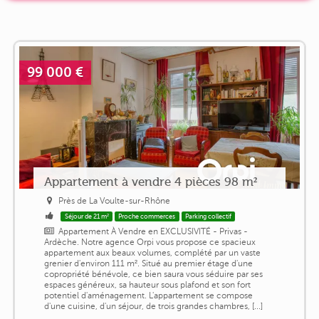
99 000 €
Appartement à vendre 4 pièces 98 m²
Près de La Voulte-sur-Rhône
Séjour de 21 m²
Proche commerces
Parking collectif
Appartement À Vendre en EXCLUSIVITÉ - Privas -
Ardèche. Notre agence Orpi vous propose ce spacieux
appartement aux beaux volumes, complété par un vaste
grenier d'environ 111 m². Situé au premier étage d'une
copropriété bénévole, ce bien saura vous séduire par ses
espaces généreux, sa hauteur sous plafond et son fort
potentiel d'aménagement. L'appartement se compose
d'une cuisine, d'un séjour, de trois grandes chambres, [...]