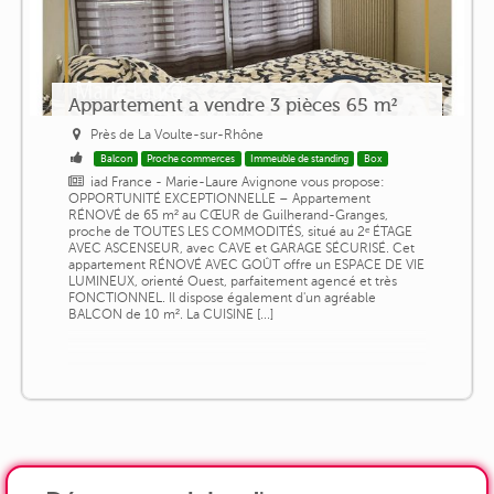
Appartement a vendre 3 pièces 65 m²
Près de La Voulte-sur-Rhône
Balcon
Proche commerces
Immeuble de standing
Box
iad France - Marie-Laure Avignone vous propose:
OPPORTUNITÉ EXCEPTIONNELLE – Appartement
RÉNOVÉ de 65 m² au CŒUR de Guilherand-Granges,
proche de TOUTES LES COMMODITÉS, situé au 2ᵉ ÉTAGE
AVEC ASCENSEUR, avec CAVE et GARAGE SÉCURISÉ. Cet
appartement RÉNOVÉ AVEC GOÛT offre un ESPACE DE VIE
LUMINEUX, orienté Ouest, parfaitement agencé et très
FONCTIONNEL. Il dispose également d'un agréable
BALCON de 10 m². La CUISINE [...]