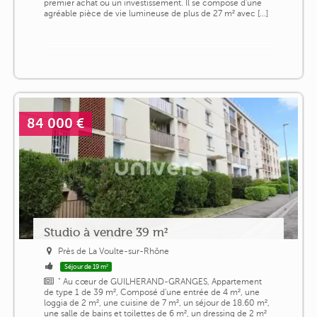
premier achat ou un investissement. Il se compose d'une
agréable pièce de vie lumineuse de plus de 27 m² avec [...]
84 000 €
Studio à vendre 39 m²
Près de La Voulte-sur-Rhône
Séjour de 19 m²
" Au cœur de GUILHERAND-GRANGES, Appartement
de type 1 de 39 m², Composé d'une entrée de 4 m², une
loggia de 2 m², une cuisine de 7 m², un séjour de 18.60 m²,
une salle de bains et toilettes de 6 m², un dressing de 2 m²