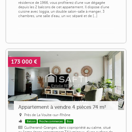
résidence de 1966, vous profiterez d'une vue dégagée
depuis les 2 balcons de cet appartement. Il dispose d'une
cuisine avec loggia, un double salon-salle à manger, 3
chambres, une salle d'eau, un wc séparé et de [...]
173 000 €
Appartement à vendre 4 pièces 74 m²
Près de La Voulte-sur-Rhône
Balcon
Proche commerces
Box
Guilherand-Granges, dans copropriété au calme, situé
au 1eme étage appartement T4 lumineux, d'une surface de