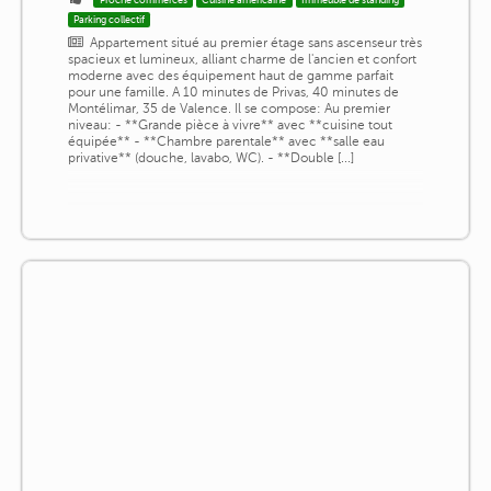
Parking collectif
Appartement situé au premier étage sans ascenseur très
spacieux et lumineux, alliant charme de l'ancien et confort
moderne avec des équipement haut de gamme parfait
pour une famille. A 10 minutes de Privas, 40 minutes de
Montélimar, 35 de Valence. Il se compose: Au premier
niveau: - **Grande pièce à vivre** avec **cuisine tout
équipée** - **Chambre parentale** avec **salle eau
privative** (douche, lavabo, WC). - **Double [...]