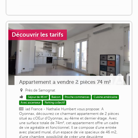
Découvrir les tarifs
Appartement a vendre 2 pièces 74 m²
Près de Samognat
Séjour de 46 m²
Balcon
Proche commerces
Cuisine américaine
Avec ascenseur
Parking collectif
iad France - Nathalie Humbert vous propose: A
Oyonnax, découvrez ce charmant appartement de 2 pièces
situé au cOEur d'Oyonnax, au 4ème et dernier étage. Avec
une surface totale de 74m², cet appartement offre un cadre
de vie agréable et fonctionnel. Il se compose d'une entrée
avec placard mural, d'un espace de vie spacieux de 46 m2,
d'une chambre, possibilité de créer une deuxième