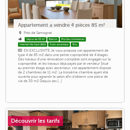
Appartement a vendre 4 pièces 85 m²
Près de Samognat
Séjour de 30 m²
Balcon
Proche commerces
Internet très haut débit
Avec ascenseur
Box
EN EXCLUSIVITÉ Je vous propose cet appartement de
type 4 de 85 m2 dans une petite copropriété de 4 étages.
Des travaux d'une rénovation complète sont engagés sur la
copropriété, et les travaux déjà payés par le vendeur Situé
au premier étage avec ascenseur, cet appartement dispose
de 2 chambres de 11 m2. La troisième chambre ayant été
ouverte pour agrandir le salon afin d'obtenir une pièce de
vie de 30 m2 Depuis ses [...]
Découvrir les tarifs