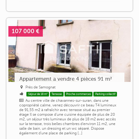
107 000 €
Appartement a vendre 4 pièces 91 m²
Près de Samognat
Séjour de 18 m²
Terrasse
Proche commerces
Parking collectif
Au centre ville de chavannes-sur-suran, dans une
copropriété calme, venez découvrir ce beau T4 lumineux
de 91,55 m2 à rafraîchir avec terrasse situé au premier
étage Il se compose d'une cuisine équipée de plus de 20
m2, un séjour très lumineux de plus de 18 m2 avec accès
sur la terrasse, trois belles chambres d'environ 11 m2, une
salle de bain, un dressing et un wc séparé. Dispose
également d'une place de parking [...]