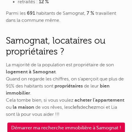
retraités :
12 %
Parmi les
691
habitants de Samognat,
7 %
travaillent
dans la commune même.
Samognat, locataires ou
propriétaires ?
La majorité de la population est propriétaire de son
logement à Samognat
.
Quand on regarde les chiffres, on s'aperçoit que plus de
91% des habitants sont
propriétaires
de leur
bien
immobilier
.
Cela tombe bien, si vous voulez
acheter l'appartement
ou
la maison
de vos rêves,
les
clefs
de
chez
moi
et Lia
sont là pour vous aider !!!
Démarrer ma recherche immobilière à Samognat !