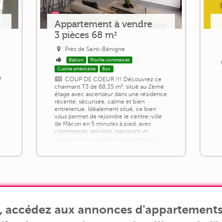
Appartement à vendre
3 pièces 68 m²
Près de Saint-Bénigne
Balcon
Proche commerces
Cuisine américaine
Box
e
COUP DE COEUR !!! Découvrez ce
charmant T3 de 68,35 m², situé au 2ème
étage avec ascenseur dans une résidence
récente, sécurisée, calme et bien
entretenue. Idéalement situé, ce bien
vous permet de rejoindre le centre-ville
de Mâcon en 5 minutes à pied, avec
commerces, services, transports et
commodités accessibles rapidement. Ce
bien se compose d'une belle pièce de vie
lumineuse composée d'un séjour
convivial avec [...]
s, accédez aux annonces d'appartements 