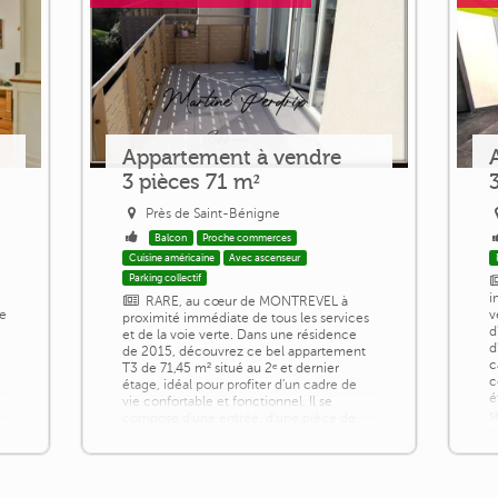
Appartement à vendre
3 pièces 71 m²
Près de Saint-Bénigne
Balcon
Proche commerces
Cuisine américaine
Avec ascenseur
Parking collectif
i
RARE, au cœur de MONTREVEL à
de
v
proximité immédiate de tous les services
d
et de la voie verte. Dans une résidence
d
de 2015, découvrez ce bel appartement
c
T3 de 71,45 m² situé au 2ᵉ et dernier
c
étage, idéal pour profiter d'un cadre de
é
vie confortable et fonctionnel. Il se
s
compose d'une entrée, d'une pièce de
e
vie lumineuse avec cuisine ouverte sur le
t
séjour, bénéficiant d'une exposition plein
v
Sud et donnant accès à un balcon de [...]