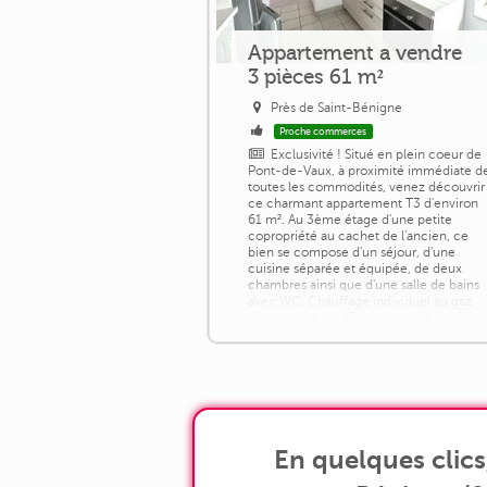
Appartement a vendre
3 pièces 61 m²
Près de Saint-Bénigne
Proche commerces
Exclusivité ! Situé en plein coeur de
Pont-de-Vaux, à proximité immédiate d
toutes les commodités, venez découvrir
ce charmant appartement T3 d'environ
61 m². Au 3ème étage d'une petite
copropriété au cachet de l'ancien, ce
bien se compose d'un séjour, d'une
cuisine séparée et équipée, de deux
chambres ainsi que d'une salle de bains
avec WC. Chauffage individuel au gaz.
Copropriété de 23 lots, dont 11 lots [...]
En quelques clic