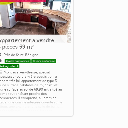
Appartement a vendre
3 pièces 59 m²
Près de Saint-Bénigne
Proche commerces
Cuisine américaine
Parking collectif
Montrevel-en-Bresse, spécial
nvestisseur ou première acquisition, à
endre très joli appartement de type 3
'une surface habitable de 59,33 m² et
'une surface au sol de 69,90 m², situé au
alme tout en étant proche des
ommerces. Il comprend, au premier
tage, une cuisine intégrée ouverte sur le
éjour, une chambre, une salle de bains
t des toilettes. Au second étage se
rouve une seconde chambre. Libre à la
ente, [...]