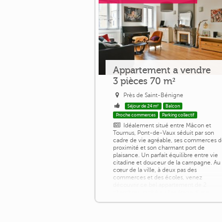
Appartement a vendre
3 pièces 70 m²
Près de Saint-Bénigne
Séjour de 24 m²
Balcon
Proche commerces
Parking collectif
Idéalement situé entre Mâcon et
Tournus, Pont-de-Vaux séduit par son
cadre de vie agréable, ses commerces 
proximité et son charmant port de
plaisance. Un parfait équilibre entre vie
citadine et douceur de la campagne. Au
cœur de la ville, à deux pas des
commerces et des écoles, venez
découvrir ce bel appartement de 2
chambres, niché au 1er étage d'une
petite copropriété. Ici, aucun travaux à
prévoir : vous n'avez plus [...]