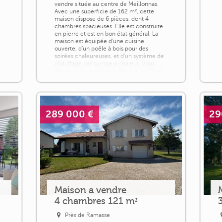
vendre située au centre de Meillonnas.
Avec une superficie de 162 m², cette
maison dispose de 6 pièces, dont 4
chambres spacieuses. Elle est construite
en pierre et est en bon état général. La
r
maison est équipée d'une cuisine
ouverte, d'un poêle à bois pour des
soirées chaleureuses, et d'un système de
chauffage par pompe à chaleur. Vous
apprécierez le séjour lumineux de 35 m²
exposé à [...]
289 000 €
29
Maison a vendre
4 chambres 121 m²
Près de Ramasse