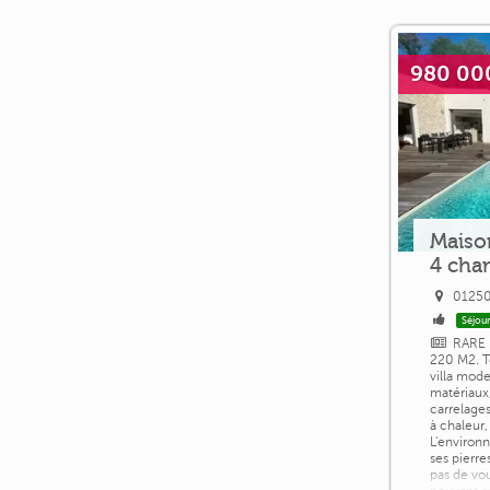
980 00
Maiso
4 cha
01250
Séjour
RARE
220 M2. T
villa mode
matériaux,
carrelages
à chaleur,
L'environ
ses pierr
pas de vo