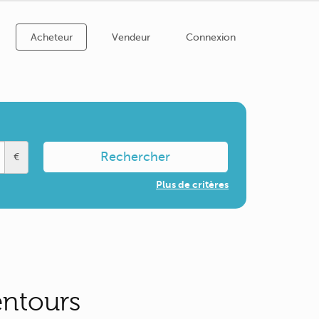
Acheteur
Vendeur
Connexion
Rechercher
€
Plus de critères
entours