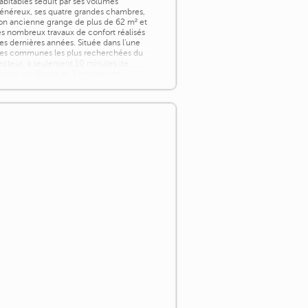
abitables séduit par ses volumes
énéreux, ses quatre grandes chambres,
on ancienne grange de plus de 62 m² et
es nombreux travaux de confort réalisés
es dernières années. Située dans l'une
es communes les plus recherchées du
ecteur, à seulement 10 minutes de
ourg-en-Bresse et 5 minutes de
eyzériat, cette [...]