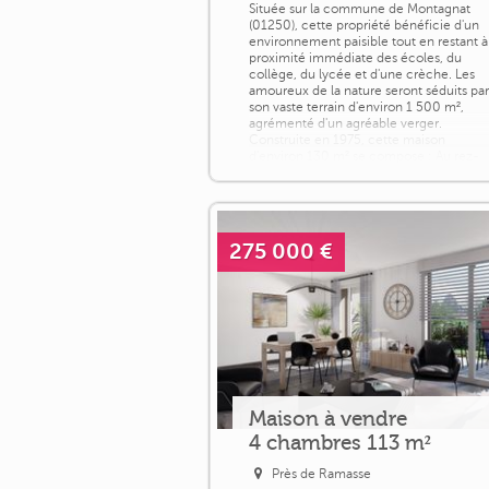
Située sur la commune de Montagnat
(01250), cette propriété bénéficie d'un
environnement paisible tout en restant à
proximité immédiate des écoles, du
collège, du lycée et d'une crèche. Les
amoureux de la nature seront séduits pa
son vaste terrain d'environ 1 500 m²,
agrémenté d'un agréable verger.
Construite en 1975, cette maison
d'environ 130 m² se compose : Au rez-
de-chaussée : d'un [...]
275 000 €
Maison à vendre
4 chambres 113 m²
Près de Ramasse