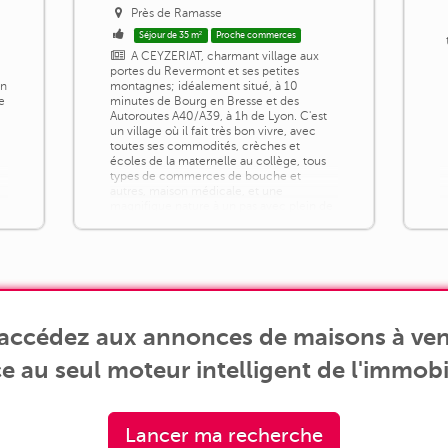
Près de Ramasse
Séjour de 35 m²
Proche commerces
A CEYZERIAT, charmant village aux
e
portes du Revermont et ses petites
en
montagnes; idéalement situé, à 10
e
minutes de Bourg en Bresse et des
Autoroutes A40/A39, à 1h de Lyon. C'est
un village où il fait très bon vivre, avec
toutes ses commodités, crèches et
écoles de la maternelle au collège, tous
types de commerces de bouche et
autres, maison médicale, et une
magnifique nature à un pas avec plein de
sentiers de randonnées [...]
, accédez aux annonces de maisons à ven
e au seul moteur intelligent de l'immobil
Lancer ma recherche