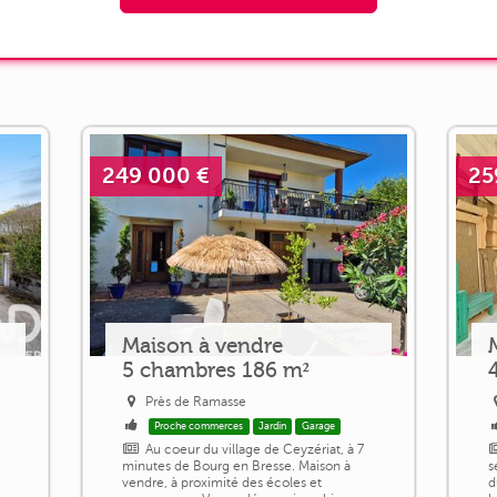
249 000 €
25
Maison à vendre
5 chambres 186 m²
Près de Ramasse
Proche commerces
Jardin
Garage
Au coeur du village de Ceyzériat, à 7
minutes de Bourg en Bresse. Maison à
s
vendre, à proximité des écoles et
d
c