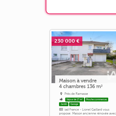
230 000 €
Maison à vendre
4 chambres 136 m²
Près de Ramasse
Séjour de 17 m²
Proche commerces
Jardin
Garage
iad France - Lionel Gaillard vous
propose: Maison ancienne rénovée ave