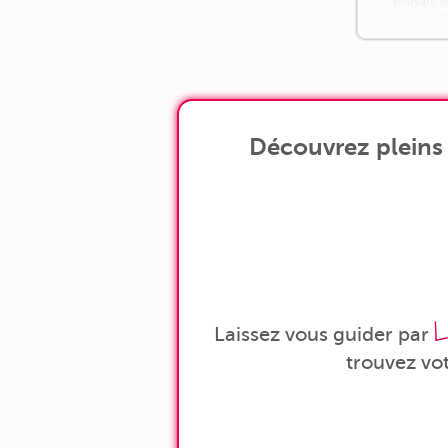
pouvant se
clos et a
hauteurs av
Découvrez pleins
L
Laissez vous guider par
trouvez vo