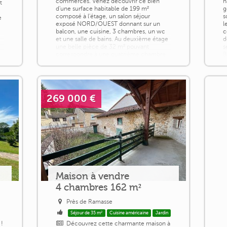
commerces. Venez découvrir ce bien
h
t
d'une surface habitable de 199 m²
g
composé à l'étage, un salon séjour
s
e
exposé NORD/OUEST donnant sur un
l
balcon, une cuisine, 3 chambres, un wc
c
e
et une salle de bains. Au deuxième étage
d
une belle pièce de 32 m² pouvant
s
correspondre à une quatrième chambre
B
ou un espace détente. Au rez [...]
C
e
269 000 €
Maison à vendre
4 chambres 162 m²
Près de Ramasse
Séjour de 35 m²
Cuisine américaine
Jardin
!
Découvrez cette charmante maison à