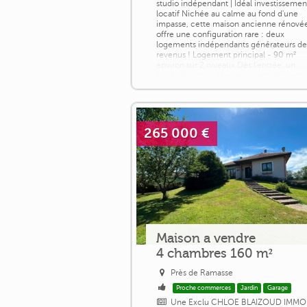
studio indépendant | Idéal investissemen
locatif Nichée au calme au fond d'une
impasse, cette maison ancienne rénové
offre une configuration rare : deux
logements indépendants générateurs d
revenus ! Logement principal - 90 m²
environ sur 2 niveaux Dès l'entrée, un
accès direct au garage — partiellement
aménagé en cuisine d'été — apporte un
[...]
265 000 €
Maison a vendre
4 chambres 160 m²
Près de Ramasse
Proche commerces
Jardin
Garage
Une Exclu CHLOE BLAIZOUD IMMO 