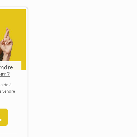
endre
er ?
 aide à
le vendre
e
en