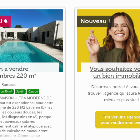
0 €
Nouveau !
n a vendre
Vous souhaitez v
mbres 220 m²
un bien immobili
 Ramasse
Désormais notre I.A. vous
 de 50 m²
Jardin
Garage
trouver l'agence qui saura 
 MAISON ULTRA MODERNE DE
mieux et plus vite !
out est exceptionnel pour cette
rne de 220 M2 bâtie en (U), les
 les couleurs douces, les
, les diagnostics en (A), pompe
Trouver une agenc
 et panneaux solaires.
pour vendre mon bi
nement calme et atypique avec
es de calcaire ne manqueront
us séduire. Dépendance