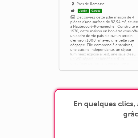
Près de Ramasse
Jardin
Garage
Découvrez cette jolie maison de 4
pièces d'une surface de 92,94 m², situé
à Hautecourt-Romanèche,. Construite 
1978, cette maison en bon état vous offr
un cadre de vie paisible sur un terrain
d'environ 1000 m² avec une belle vue
dégagée. Elle comprend 3 chambres,
une cuisine indépendante, un séjour
lumineux exposé à l'est, une salle d'eau,
un WC séparé, et bénéficie d'un
chauffage performant par pompe à
chaleur [...]
En quelques clics
grâc