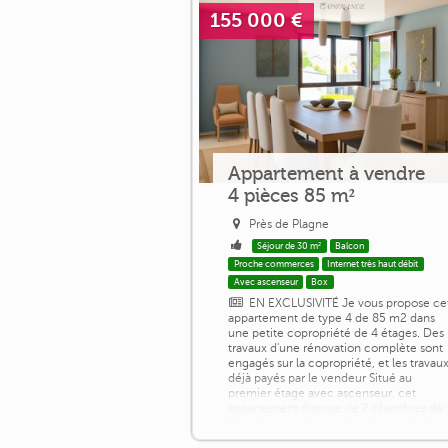
155 000 €
Appartement à vendre
4 pièces 85 m²
Près de Plagne
Séjour de 30 m²
Balcon
Proche commerces
Internet très haut débit
Avec ascenseur
Box
EN EXCLUSIVITÉ Je vous propose ce
appartement de type 4 de 85 m2 dans
une petite copropriété de 4 étages. Des
travaux d'une rénovation complète sont
engagés sur la copropriété, et les travau
déjà payés par le vendeur Situé au
premier étage avec ascenseur, cet
appartement dispose de 2 chambres de
11 m2. La troisième chambre ayant été
ouverte pour agrandir le salon afin