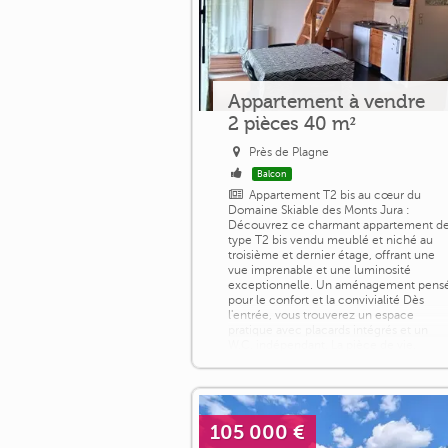
Appartement à vendre
2 pièces 40 m²
Près de Plagne
Balcon
Appartement T2 bis au cœur du
Domaine Skiable des Monts Jura :
Découvrez ce charmant appartement d
type T2 bis vendu meublé et niché au
troisième et dernier étage, offrant une
vue imprenable et une luminosité
exceptionnelle. Un aménagement pens
pour le confort et la convivialité Dès
l'entrée, vous trouverez un espace
pratique avec placards intégrés et un
W.C. indépendant. La pièce de vie,
lumineuse, se compose d'un [...]
105 000 €