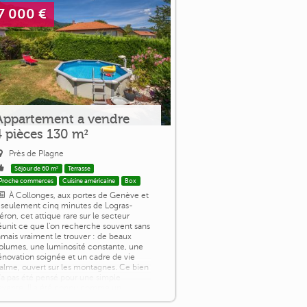
7 000 €
Appartement a vendre
4 pièces 130 m²
Près de Plagne
Séjour de 60 m²
Terrasse
Proche commerces
Cuisine américaine
Box
À Collonges, aux portes de Genève et
 seulement cinq minutes de Logras-
éron, cet attique rare sur le secteur
éunit ce que l'on recherche souvent sans
amais vraiment le trouver : de beaux
olumes, une luminosité constante, une
énovation soignée et un cadre de vie
alme, ouvert sur les montagnes. Ce bien
'a pas été pensé pour une simple
evente. Il a été conçu comme un
éritable lieu de vie, confortable, pratique