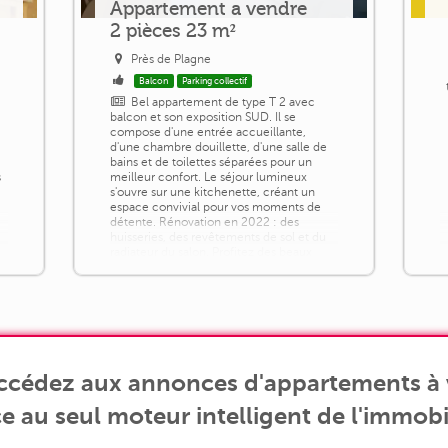
Appartement a vendre
2 pièces 23 m²
Près de Plagne
Balcon
Parking collectif
Bel appartement de type T 2 avec
balcon et son exposition SUD. Il se
compose d'une entrée accueillante,
d'une chambre douillette, d'une salle de
bains et de toilettes séparées pour un
s
meilleur confort. Le séjour lumineux
s'ouvre sur une kitchenette, créant un
,
espace convivial pour vos moments de
détente. Rénovation en 2022 : des
huisseries, des revêtements de sol et du
radiateur du salon. Profitez des beaux
jours ou [...]
accédez aux annonces d'appartements à 
e au seul moteur intelligent de l'immobil