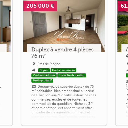
205 000 €
61
Duplex à vendre 4 pièces
76 m²
Près de Plagne
Duplex
Proche commerces
Cuisine américaine
Immeuble de standing
Parking collectif
à
t
Découvrez ce superbe duplex de 76
P
m² habitables, idéalement situé au cœur
r
de Châtillon-en-Michaille, à deux pas des
j
commerces, écoles et de toutes les
v
x
commodités du quotidien. Niché au 3 ?
r
et dernier étage, cet appartement offre
c
un cadre de vie agréable, lumineux et
n
plein de charme. Dès l'entrée, vous serez
r
séduit par sa belle pièce de vie baignée
v
de lumière, avec sa cuisine ouverte sur le