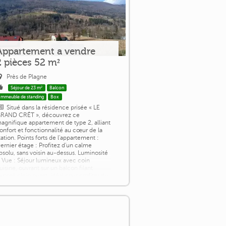
Appartement a vendre
2 pièces 52 m²
Près de Plagne
Séjour de 23 m²
Balcon
Immeuble de standing
Box
Situé dans la résidence prisée « LE
RAND CRÊT », découvrez ce
agnifique appartement de type 2, alliant
onfort et fonctionnalité au cœur de la
tation. Points forts de l'appartement :
ernier étage : Profitez d'un calme
bsolu, sans voisin au-dessus. Luminosité
 Vue : Séjour lumineux avec coin
uisine, ouvrant sur un balcon filant
xposé plein ouest, idéal pour profiter du
oleil de fin de journée. Espace optimisé
..]