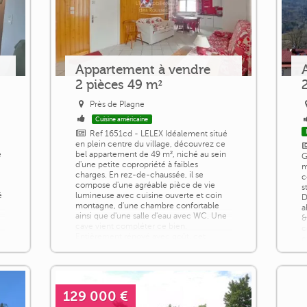
Appartement à vendre
2 pièces 49 m²
Près de Plagne
Cuisine américaine
Ref 1651cd - LELEX Idéalement situé
en plein centre du village, découvrez ce
e
bel appartement de 49 m², niché au sein
G
d'une petite copropriété à faibles
m
charges. En rez-de-chaussée, il se
c
compose d'une agréable pièce de vie
s
é
lumineuse avec cuisine ouverte et coin
D
montagne, d'une chambre confortable
a
ainsi que d'une salle d'eau avec WC. Une
&
cave vient compléter ce bien.
c
Entièrement rénové avec goût, cet
e
appartement est [...]
s
[.
129 000 €