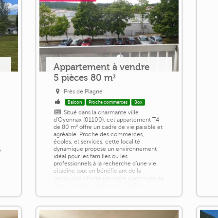
Appartement à vendre
5 pièces 80 m²
Près de Plagne
Balcon
Proche commerces
Box
Situé dans la charmante ville
d'Oyonnax (01100), cet appartement T4
de 80 m² offre un cadre de vie paisible et
agréable. Proche des commerces,
écoles, et services, cette localité
dynamique propose un environnement
é
idéal pour les familles ou les
professionnels à la recherche d'une vie
citadine tout en bénéficiant de la
tranquillité offerte par cette commune de
:
l'Ain. Ce bien, construit en 1965, au 1er
étage d'une [...]