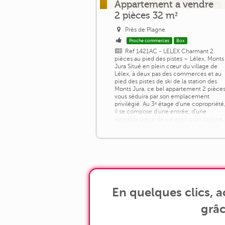
Appartement a vendre
2 pièces 32 m²
Près de Plagne
Proche commerces
Box
Ref 1421AC - LELEX Charmant 2
pièces au pied des pistes – Lélex, Monts
Jura Situé en plein cœur du village de
Lélex, à deux pas des commerces et au
pied des pistes de ski de la station des
Monts Jura, ce bel appartement 2 pièce
vous séduira par son emplacement
privilégié. Au 3ᵉ étage d'une copropriété
il se compose d'une entrée, d'une
agréable pièce de vie avec coin cuisine,
d'une chambre confortable, d'une salle
de [...]
En quelques clics, 
grâc