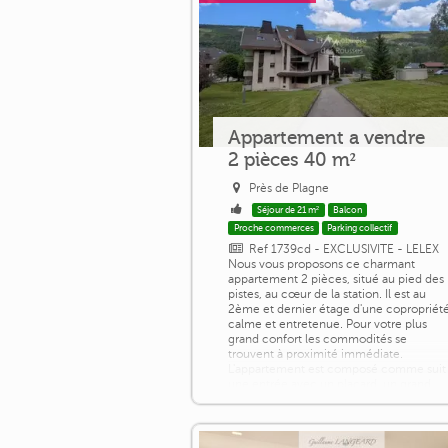
Appartement a vendre
2 pièces 40 m²
Près de Plagne
Séjour de 21 m²
Balcon
Proche commerces
Parking collectif
Ref 1739cd - EXCLUSIVITE - LELEX
Nous vous proposons ce charmant
appartement 2 pièces, situé au pied des
pistes, au cœur de la station. Il est au
2ème et dernier étage d'une copropriét
calme et entretenue. Pour votre plus
grand confort les commodités se
trouvent à proximité immédiate.
L'appartement est composé comme suit 
une entrée avec un placard, un grand
séjour avec cheminée, une cuisine
équipée, une chambre avec [...]