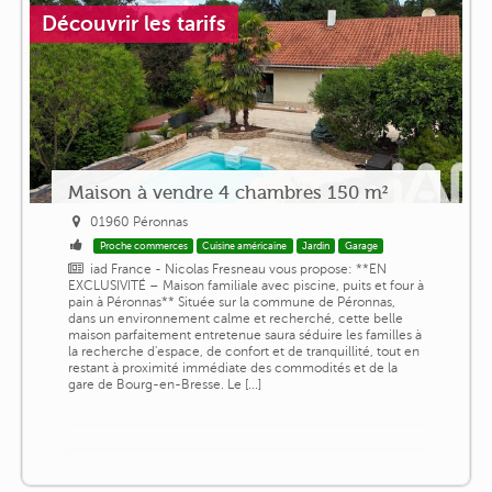
Découvrir les tarifs
Maison à vendre 4 chambres 150 m²
01960 Péronnas
Proche commerces
Cuisine américaine
Jardin
Garage
iad France - Nicolas Fresneau vous propose: **EN
EXCLUSIVITÉ – Maison familiale avec piscine, puits et four à
pain à Péronnas** Située sur la commune de Péronnas,
dans un environnement calme et recherché, cette belle
maison parfaitement entretenue saura séduire les familles à
la recherche d'espace, de confort et de tranquillité, tout en
restant à proximité immédiate des commodités et de la
gare de Bourg-en-Bresse. Le [...]