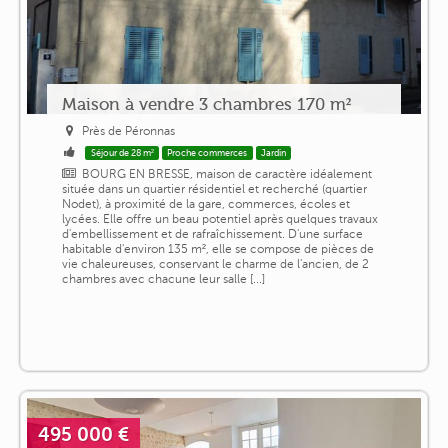
Maison à vendre 3 chambres 170 m²
Près de Péronnas
Séjour de 28 m²
Proche commerces
Jardin
BOURG EN BRESSE, maison de caractère idéalement
située dans un quartier résidentiel et recherché (quartier
Nodet), à proximité de la gare, commerces, écoles et
lycées. Elle offre un beau potentiel après quelques travaux
d'embellissement et de rafraîchissement. D'une surface
habitable d'environ 135 m², elle se compose de pièces de
vie chaleureuses, conservant le charme de l'ancien, de 2
chambres avec chacune leur salle [...]
495 000 €