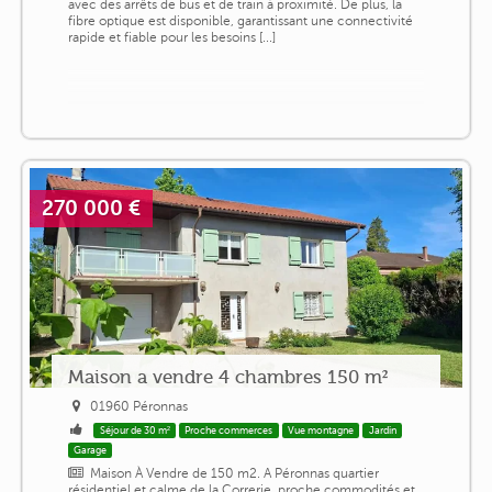
avec des arrêts de bus et de train à proximité. De plus, la
fibre optique est disponible, garantissant une connectivité
rapide et fiable pour les besoins [...]
270 000 €
Maison a vendre 4 chambres 150 m²
01960 Péronnas
Séjour de 30 m²
Proche commerces
Vue montagne
Jardin
Garage
Maison À Vendre de 150 m2. A Péronnas quartier
résidentiel et calme de la Correrie, proche commodités et