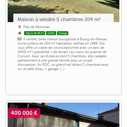
Maison à vendre 5 chambres 204 m²
Près de Péronnas
Séjour de 48 m²
Jardin
Garage
À vendre, belle maison bourgeoise à Bourg-en-Bresse,
d'une surface de 204 m² habitables, édifiée en 1968. Elle
vous offre un cadre de vie exceptionnel avec un parc de
4000 m² ( possibilité + de terrain ) au coeur du quartier de
Convert. Avec ses 6 pièces dont 5 chambres, elle s'adapte
parfaitement à une grande famille pour un projet
d'exception. Au RDC, un grand hall désert 2 chambres avec
wc et salle d'eau. + garage, [...]
400 000 €