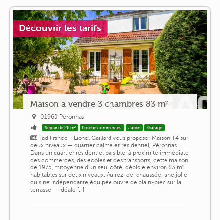
Découvrir les tarifs
Maison a vendre 3 chambres 83 m²
01960 Péronnas
Séjour de 26 m²
Proche commerces
Jardin
Garage
iad France - Lionel Gaillard vous propose: Maison T4 sur
deux niveaux — quartier calme et résidentiel, Péronnas
Dans un quartier résidentiel paisible, à proximité immédiate
des commerces, des écoles et des transports, cette maison
de 1975, mitoyenne d'un seul côté, déploie environ 83 m²
habitables sur deux niveaux. Au rez-de-chaussée, une jolie
cuisine indépendante équipée ouvre de plain-pied sur la
terrasse — idéale [...]