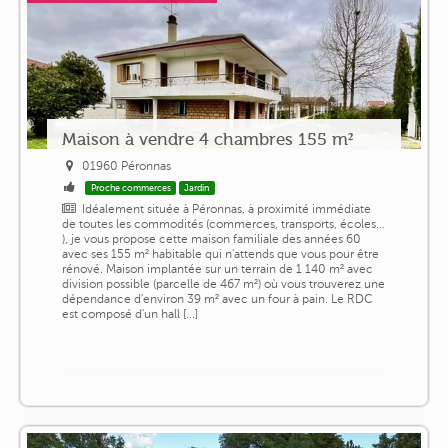
Maison à vendre 4 chambres 155 m²
01960 Péronnas
Proche commerces
Jardin
Idéalement située à Péronnas, à proximité immédiate
de toutes les commodités (commerces, transports, écoles…
), je vous propose cette maison familiale des années 60
avec ses 155 m² habitable qui n'attends que vous pour être
rénové. Maison implantée sur un terrain de 1 140 m² avec
division possible (parcelle de 467 m²) où vous trouverez une
dépendance d'environ 39 m² avec un four à pain. Le RDC
est composé d'un hall [...]