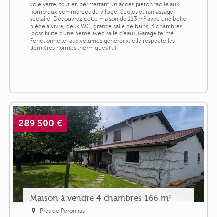
voie verte, tout en permettant un accès piéton facile aux
nombreux commerces du village, écoles et ramassage
scolaire. Découvrez cette maison de 113 m² avec une belle
pièce à vivre, deux WC, grande salle de bains, 4 chambres
(possibilité d'une 5ème avec salle d'eau). Garage fermé.
Fonctionnelle, aux volumes généreux, elle respecte les
dernières normes thermiques [...]
289 500 €
Maison à vendre 4 chambres 166 m²
Près de Péronnas