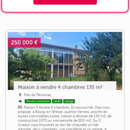
250 000 €
Maison à vendre 4 chambres 135 m²
Près de Péronnas
Proche commerces
Jardin
Garage
Maison À Vendre 4 chambres. En exclusivité, Orpi vous
propose, à Bourg-en-Bresse, quartier Vennes, proche de
toutes commodités à pied, maison à rénover de 135 m2, de
construction 1972 sur une parcelle de 600 m2. Sur 2
niveaux vous trouverez au rez-de-chaussée un hall
d'entrée, deux chambres, une chaufferie et un garage. A