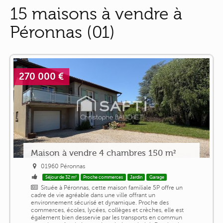
15 maisons à vendre à
Péronnas (01)
270 000 €
Maison à vendre 4 chambres 150 m²
01960 Péronnas
Séjour de 32 m²
Proche commerces
Jardin
Garage
Située à Péronnas, cette maison familiale 5P offre un
cadre de vie agréable dans une ville offrant un
environnement sécurisé et dynamique. Proche des
commerces, écoles, lycées, collèges et crèches, elle est
également bien desservie par les transports en commun